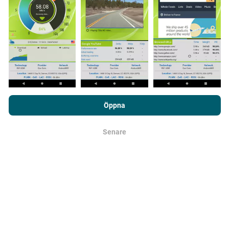
Hur görs uppdateringarna?
Täckningskartor uppdateras automatiskt av en bot varje
timme. Hastighetskartor
uppdateras var 15:e minut
.
Data visas i två år. Efter två år tas de äldsta uppgifterna
bort från kartorna en gång i månaden.
Genom att surfa på nPerf.com samtycker du till vår
Användarpolicy
för sekretess och Cookies
likväl till vårt nPerf-test
Licensavtal för
Öppna
slutanvändare
.
Senare
OK
Hur tillförlitligt och exakt är det?
Testerna genomförs på användarnas enheter.
Geolocationens precision beror på mottagningen av
GPS-signalen vid tiden för testet. För täckningsdata
data, vi bara behålla tester med högst geolocation
precision på 50 meter
. För att ladda ner bithastigheter,
går precisionsgränsen vid 200 meter.