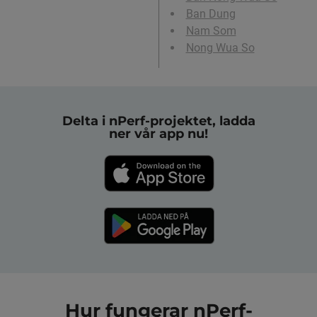
Ban Dung
Nam Som
Nong Wua So
Delta i nPerf-projektet, ladda
ner vår app nu!
Hur fungerar nPerf-