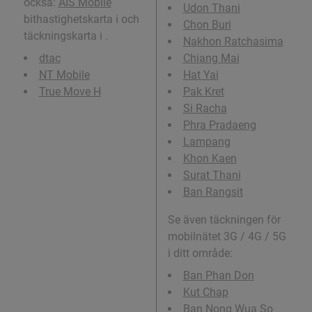
också:
AIS Mobile
Udon Thani
bithastighetskarta i och
Chon Buri
täckningskarta i .
Nakhon Ratchasima
dtac
Chiang Mai
NT Mobile
Hat Yai
True Move H
Pak Kret
Si Racha
Phra Pradaeng
Lampang
Khon Kaen
Surat Thani
Ban Rangsit
Se även täckningen för
mobilnätet 3G / 4G / 5G
i ditt område:
Ban Phan Don
Kut Chap
Ban Nong Wua So