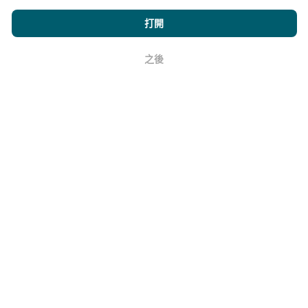
刪除最舊的數據。
瀏覽nPerf.com，即表示您同意我們的
隱私和Cookies使用政策
以及
打開
我們的nPerf測試
最終用戶許可協議
。
之後
好
它的可靠性和準確性如何？
測試在用戶的設備上進行。地理位置精度取決於測試時
GPS信號的接收質量。對於覆蓋率數據，我們僅保留最
大地理位置
精度為50米
。對於下載比特率，此閾值上限
為200米。
如何獲得原始數據？