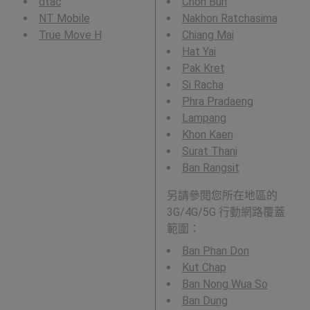
dtac
Chon Buri
NT Mobile
Nakhon Ratchasima
True Move H
Chiang Mai
Hat Yai
Pak Kret
Si Racha
Phra Pradaeng
Lampang
Khon Kaen
Surat Thani
Ban Rangsit
另請參閱您所在地區的
3G/4G/5G 行動網路覆蓋
範圍：
Ban Phan Don
Kut Chap
Ban Nong Wua So
Ban Dung