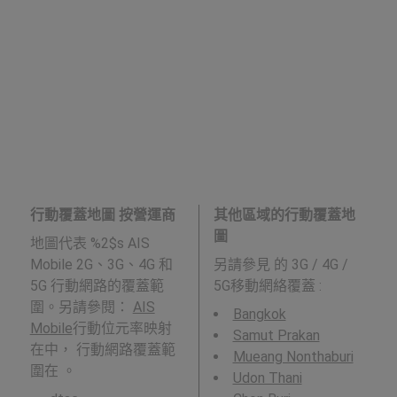
行動覆蓋地圖 按營運商
其他區域的行動覆蓋地
圖
地圖代表 %2$s AIS
Mobile 2G、3G、4G 和
另請參見
的 3G / 4G /
5G 行動網路的覆蓋範
5G移動網絡覆蓋 :
圍。另請參閱：
AIS
Bangkok
Mobile
行動位元率映射
Samut Prakan
在中， 行動網路覆蓋範
Mueang Nonthaburi
圍在 。
Udon Thani