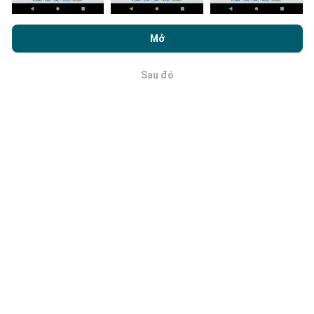
Bằng cách duyệt nPerf.com, bạn đồng ý với
Chính sách sử dụng
quyền riêng tư và cookie
cũng như thử nghiệm nPerf của chúng
Mở
tôi
Thỏa thuận cấp phép người dùng cuối
.
Sau đó
OK
Làm thế nào đáng tin cậy và chính
xác là nó?
Các phép đo được tiến hành trên thiết bị của người
dùng. Độ chính xác định vị địa lý phụ thuộc vào chất
lượng thu của tín hiệu GPS tại thời điểm đo. Đối với dữ
liệu bảo hiểm, chúng tôi chỉ giữ lại các phép đo với độ
chính xác định vị địa lý tối đa
là 50 mét
. Đối với tốc độ
bit tải xuống, ngưỡng này lên tới 200 mét.