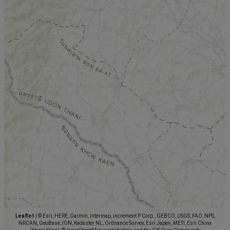
Leaflet
|
© Esri, HERE, Garmin, Intermap, increment P Corp., GEBCO, USGS, FAO, NPS,
NRCAN, GeoBase, IGN, Kadaster NL, Ordnance Survey, Esri Japan, METI, Esri China