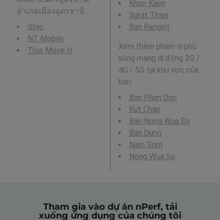
Khon Kaen
อำเภอเมืองอุดรธานี .
Surat Thani
dtac
Ban Rangsit
NT Mobile
Xem thêm phạm vi phủ
True Move H
sóng mạng di động 3G /
4G / 5G tại khu vực của
bạn:
Ban Phan Don
Kut Chap
Ban Nong Wua So
Ban Dung
Nam Som
Nong Wua So
Tham gia vào dự án nPerf, tải
xuống ứng dụng của chúng tôi