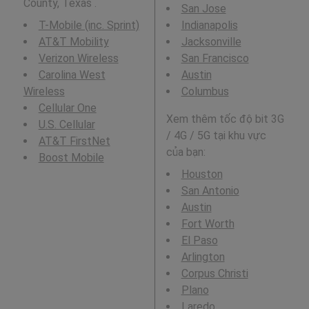
County, Texas .
San Jose
T-Mobile (inc. Sprint)
Indianapolis
AT&T Mobility
Jacksonville
Verizon Wireless
San Francisco
Carolina West
Austin
Wireless
Columbus
Cellular One
Xem thêm tốc độ bit 3G
U.S. Cellular
/ 4G / 5G tại khu vực
AT&T FirstNet
của bạn:
Boost Mobile
Houston
San Antonio
Austin
Fort Worth
El Paso
Arlington
Corpus Christi
Plano
Laredo