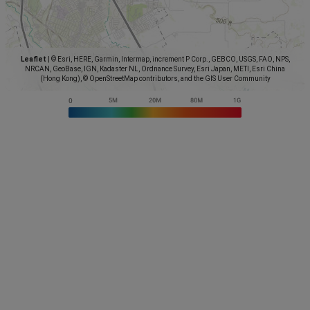
Leaflet
|
© Esri, HERE, Garmin, Intermap, increment P Corp., GEBCO, USGS, FAO, NPS,
NRCAN, GeoBase, IGN, Kadaster NL, Ordnance Survey, Esri Japan, METI, Esri China
(Hong Kong), © OpenStreetMap contributors, and the GIS User Community