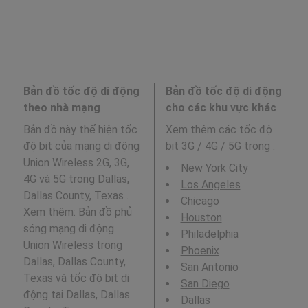
Bản đồ tốc độ di động
Bản đồ tốc độ di động
theo nhà mạng
cho các khu vực khác
Bản đồ này thể hiện tốc
Xem thêm các tốc độ
độ bit của mạng di động
bit 3G / 4G / 5G trong
:
Union Wireless 2G, 3G,
New York City
4G và 5G trong Dallas,
Los Angeles
Dallas County, Texas .
Chicago
Xem thêm: Bản đồ phủ
Houston
sóng mạng di động
Philadelphia
Union Wireless
trong
Phoenix
Dallas, Dallas County,
San Antonio
Texas và tốc độ bit di
San Diego
động tại Dallas, Dallas
Dallas