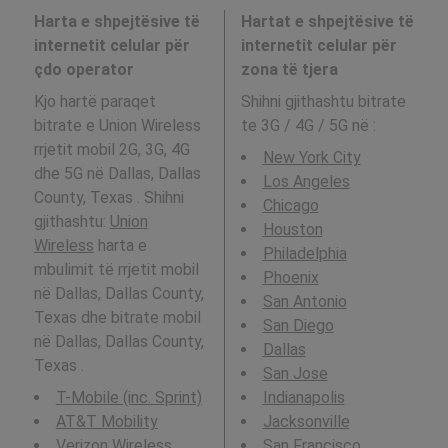
Harta e shpejtësive të
Hartat e shpejtësive të
internetit celular për
internetit celular për
çdo operator
zona të tjera
Kjo hartë paraqet
Shihni gjithashtu bitrate
bitrate e Union Wireless
te 3G / 4G / 5G në
:
rrjetit mobil 2G, 3G, 4G
New York City
dhe 5G në Dallas, Dallas
Los Angeles
County, Texas . Shihni
Chicago
gjithashtu:
Union
Houston
Wireless
harta e
Philadelphia
mbulimit të rrjetit mobil
Phoenix
në Dallas, Dallas County,
San Antonio
Texas dhe bitrate mobil
San Diego
në Dallas, Dallas County,
Dallas
Texas .
San Jose
T-Mobile (inc. Sprint)
Indianapolis
AT&T Mobility
Jacksonville
Verizon Wireless
San Francisco