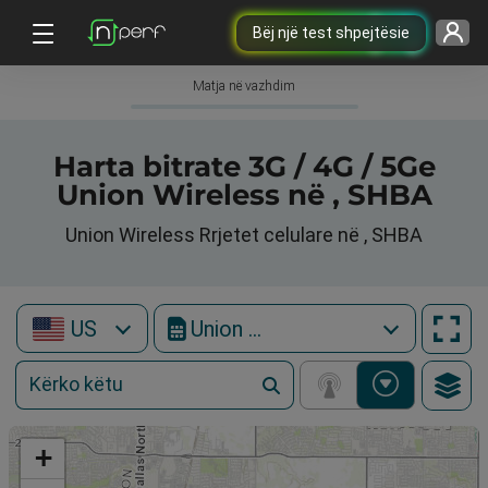
Bëj një test shpejtësie
Matja në vazhdim
Harta bitrate 3G / 4G / 5Ge
Union Wireless në , SHBA
Union Wireless Rrjetet celulare në , SHBA
US
Union Wireless
+