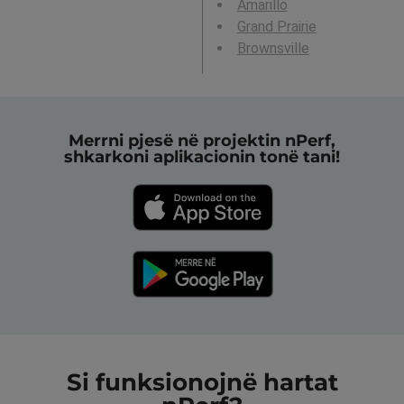
Amarillo
Grand Prairie
Brownsville
Merrni pjesë në projektin nPerf,
shkarkoni aplikacionin tonë tani!
Si funksionojnë hartat