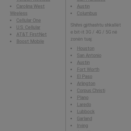
Carolina West
Austin
Wireless
Columbus
Cellular One
Shihni gjithashtu shkallët
U.S. Cellular
e bit-it 3G / 4G / 5G në
AT&T FirstNet
zonën tuaj:
Boost Mobile
Houston
San Antonio
Austin
Fort Worth
El Paso
Arlington
Corpus Christi
Plano
Laredo
Lubbock
Garland
Irving