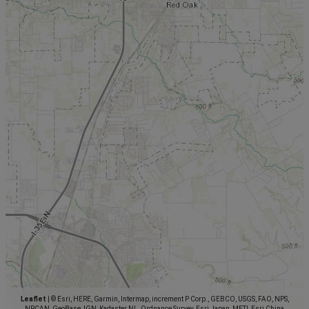
Leaflet
|
© Esri, HERE, Garmin, Intermap, increment P Corp., GEBCO, USGS, FAO, NPS,
NRCAN, GeoBase, IGN, Kadaster NL, Ordnance Survey, Esri Japan, METI, Esri China