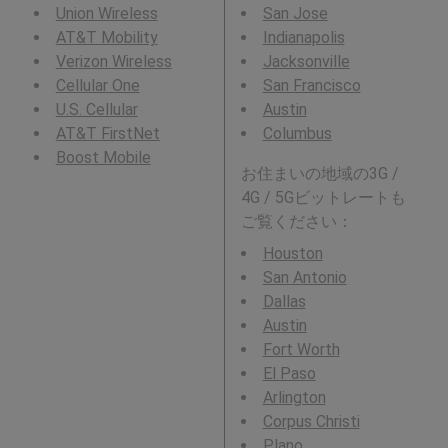
Union Wireless
San Jose
AT&T Mobility
Indianapolis
Verizon Wireless
Jacksonville
Cellular One
San Francisco
U.S. Cellular
Austin
AT&T FirstNet
Columbus
Boost Mobile
お住まいの地域の3G /
4G / 5Gビットレートも
ご覧ください：
Houston
San Antonio
Dallas
Austin
Fort Worth
El Paso
Arlington
Corpus Christi
Plano