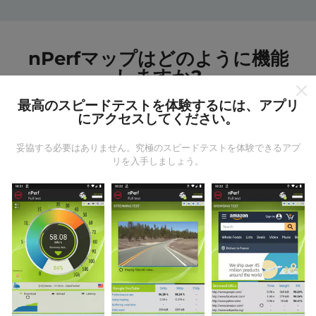
nPerfマップはどのように機能
しますか?
最高のスピードテストを体験するには、アプリ
にアクセスしてください。
妥協する必要はありません。究極のスピードテストを体験できるアプ
リを入手しましょう。
データはどこから来るのか?
データは、nPerfアプリのユーザーが実行したテストか
ら収集されます。これらは、現場で直接、実際の条件
で実施されるテストです。参加したい場合は、nPerfア
プリをスマートフォンにダウンロードするだけです。
データが多いほど、マップはより包括的になります！