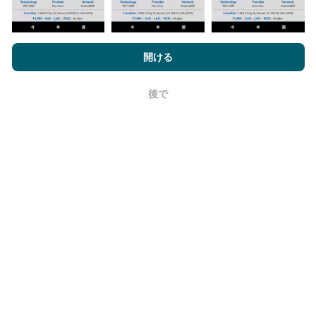
nPerf.comを閲覧することにより、お客様は
プライバシーおよびク
ッキーの使用ポリシー
およびnPerfテスト
エンドユーザーライセン
開ける
更新はどのように行われますか？
ス契約
同意します。
ネットワークカバレッジマップは、ボットによって1時
後で
OK
間ごとに自動的に更新されます。速度マップは
15分ご
とに更新
ます。データは2年間表示されます。 2年後、
最も古いデータが月に一度マップから削除されます。
信頼性と正確さはどのくらいですか?
テストはユーザーのデバイスで実施されます。位置情
報の精度は、テスト時のGPS信号の受信品質に依存し
ます。カバレッジデータについては、最大ジオロケー