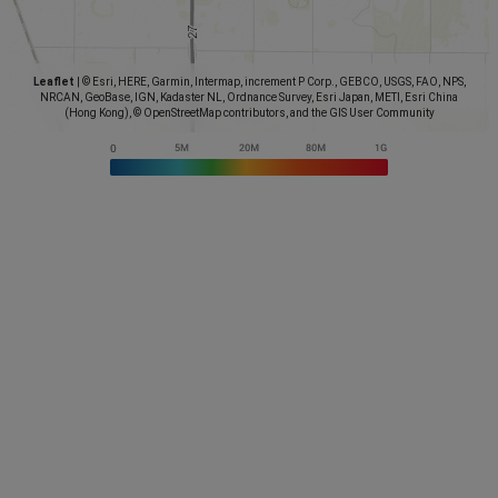
Leaflet
|
© Esri, HERE, Garmin, Intermap, increment P Corp., GEBCO, USGS, FAO, NPS,
NRCAN, GeoBase, IGN, Kadaster NL, Ordnance Survey, Esri Japan, METI, Esri China
(Hong Kong), © OpenStreetMap contributors, and the GIS User Community