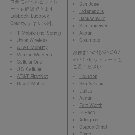
ス州モバイルビットレ
San Jose
ートも確認できます
Indianapolis
Lubbock, Lubbock
Jacksonville
County, テキサス州。
San Francisco
T-Mobile (inc. Sprint)
Austin
Union Wireless
Columbus
AT&T Mobility
お住まいの地域の3G /
Verizon Wireless
4G / 5Gビットレートも
Cellular One
ご覧ください：
U.S. Cellular
AT&T FirstNet
Houston
Boost Mobile
San Antonio
Dallas
Austin
Fort Worth
El Paso
Arlington
Corpus Christi
Plano