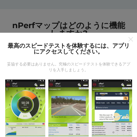
nPerfマップはどのように機能
しますか?
最高のスピードテストを体験するには、アプリ
にアクセスしてください。
妥協する必要はありません。究極のスピードテストを体験できるアプ
リを入手しましょう。
データはどこから来るのか?
データは、nPerfアプリのユーザーが実行したテストか
ら収集されます。これらは、現場で直接、実際の条件
で実施されるテストです。参加したい場合は、nPerfア
プリをスマートフォンにダウンロードするだけです。
データが多いほど、マップはより包括的になります！