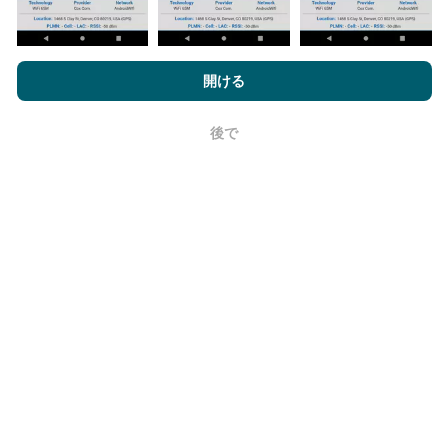
nPerf.comを閲覧することにより、お客様は
プライバシーおよびク
ッキーの使用ポリシー
およびnPerfテスト
エンドユーザーライセン
開ける
更新はどのように行われますか？
ス契約
同意します。
ネットワークカバレッジマップは、ボットによって1時
後で
OK
間ごとに自動的に更新されます。速度マップは
15分ご
とに更新
ます。データは2年間表示されます。 2年後、
最も古いデータが月に一度マップから削除されます。
信頼性と正確さはどのくらいですか?
テストはユーザーのデバイスで実施されます。位置情
報の精度は、テスト時のGPS信号の受信品質に依存し
ます。カバレッジデータについては、最大ジオロケー