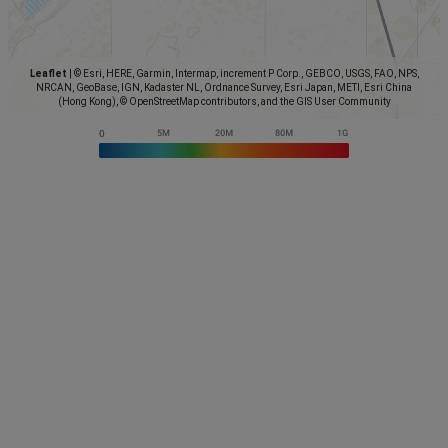
Leaflet
|
© Esri, HERE, Garmin, Intermap, increment P Corp., GEBCO, USGS, FAO, NPS,
NRCAN, GeoBase, IGN, Kadaster NL, Ordnance Survey, Esri Japan, METI, Esri China
(Hong Kong), © OpenStreetMap contributors, and the GIS User Community