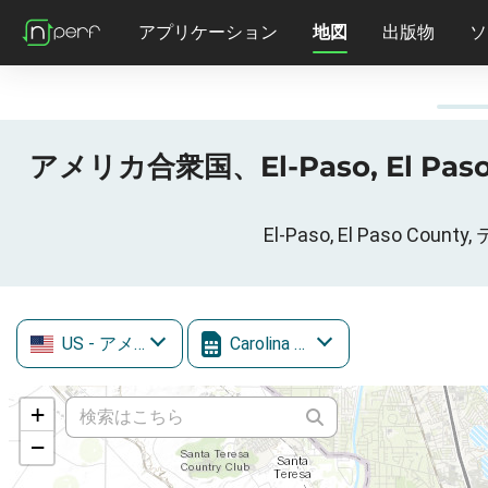
アプリケーション
地図
出版物
ソ
アメリカ合衆国、El-Paso, El Paso C
El-Paso, El Paso C
US
- アメリカ合衆国
Carolina West Wireless
+
−