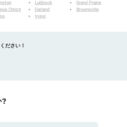
ington
Lubbock
Grand Prairie
pus Christi
Garland
Brownsville
ano
Irving
てください！
?