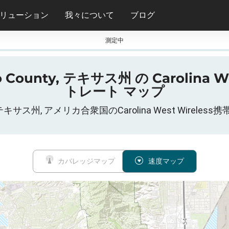
リューション
我々について
ブログ
測定中
ounty, テキサス州 の Carolina West
トレート マップ
ounty, テキサス州, アメリカ合衆国のCarolina West Wir
カバレッジマップ
速度マップ