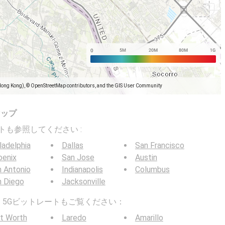
Hong Kong), © OpenStreetMap contributors, and the GIS User Community
マップ
トレートも参照してください :
ladelphia
Dallas
San Francisco
oenix
San Jose
Austin
 Antonio
Indianapolis
Columbus
n Diego
Jacksonville
G / 5Gビットレートもご覧ください：
t Worth
Laredo
Amarillo