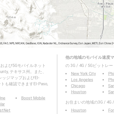
GS, FAO, NPS, NRCAN, GeoBase, IGN, Kadaster NL, Ordnance Survey, Esri Japan, METI, Esri China (
他の地域のモバイル速度
G、4G、および5Gモバイルネット
の 3G / 4G / 5Gビッ
ounty, テキサス州。また、
New York City
Phi
ッジマップおよびEl-
Los Angeles
Ph
レートも確認できますEl-Paso,
Chicago
San
Houston
Sa
 One
Boost Mobile
お住まいの地域の3G / 4
ular
rstNet
Houston
For