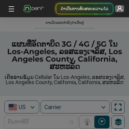
ດຳເນີນການທົດສອບຄວາມໄວ
ການວັດແທກກໍາລັງດໍາເນີນຢູ່
ແຜນທີ່ອັດຕາບິດ 3G / 4G / 5G ໃນ
Los-Angeles, ລອສແອງເຈລິສ, Los
Angeles County, California,
ສະຫະລັດ
ເຄືອຂ່າຍຂໍ້ມູນ Cellular ໃນ Los-Angeles, ລອສແອງເຈລິສ,
Los Angeles County, California, California, ສະຫະລັດ
US