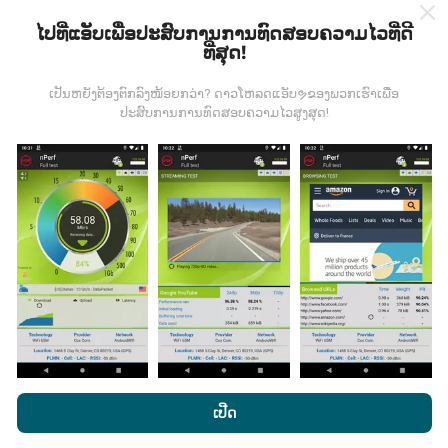
ໄປທີ່ແອັບເພື່ອປະສົບການການທົດສອບຄວາມໄວທີ່ດີ
ທີ່ສຸດ!
ຂໍ້ມູນມາຈາກໃສ?
ເປັນຫຍັງຕ້ອງຕົກລົງໜ້ອຍກວ່າ? ດາວໂຫລດແອັບຯຂອງພວກເຮົາເພື່ອ
ປະສົບການການທົດສອບຄວາມໄວສູງສຸດ!
ຂໍ້ມູນຈະຖືກເກັບ ກຳ ຈາກການທົດສອບທີ່ ດຳ ເນີນໂດຍຜູ້ໃຊ້ app
nPerf. ນີ້ແມ່ນການທົດສອບທີ່ ດຳ ເນີນໃນສະພາບຕົວຈິງ, ໂດຍ
ກົງໃນພາກສະ ໜາມ. ຖ້າທ່ານຢາກມີສ່ວນຮ່ວມຄືກັນ, ສິ່ງທີ່ທ່ານ
ຕ້ອງເຮັດຄືການດາວໂຫລດແອັບ app nPerf ລົງໃນໂທລະສັບ
ສະຫຼາດຂອງທ່ານ.
ຍິ່ງມີຂໍ້ມູນຫຼາຍເທົ່າໃດ, ຍິ່ງຈະມີແຜນທີ່ທີ່
ຄົບຖ້ວນເທົ່າໃດ!
ມີການປັບປຸງແນວໃດ?
ໂດຍການເຂົ້າເບິ່ງເວັບໄຊທ໌ nPerf.com, ທ່ານຍິນຍອມໃຫ້ພວກເຮົາ
ນະໂຍບາຍຄວາມເປັນສ່ວນຕົວແລະການໃຊ້ຄຸກກີ
ພ້ອມທັງການທົດສອບ
ເປີດ
ແຜນທີ່ການຄຸ້ມຄອງເຄືອຂ່າຍຖືກອັບເດດໂດຍອັດຕະໂນມັດໂດຍ
nPerf ຂອງພວກເຮົາ
ສັນຍາອະນຸຍາດຜູ້ໃຊ້ສຸດທ້າຍ
.
bot ທຸກໆຊົ່ວໂມງ. ແຜນທີ່ຄວາມໄວແມ່ນ
ຖືກປັບປຸງທຸກໆ 15 ນາທີ