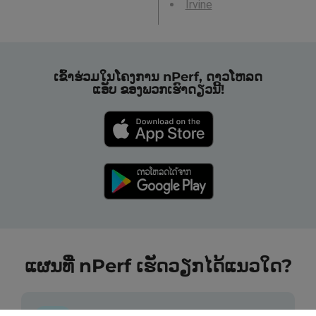
Irvine
ເຂົ້າຮ່ວມໃນໂຄງການ nPerf, ດາວໂຫລດ
ແອັບ ຂອງພວກເຮົາດຽວນີ້!
ແຜນທີ່ nPerf ເຮັດວຽກໄດ້ແນວໃດ?