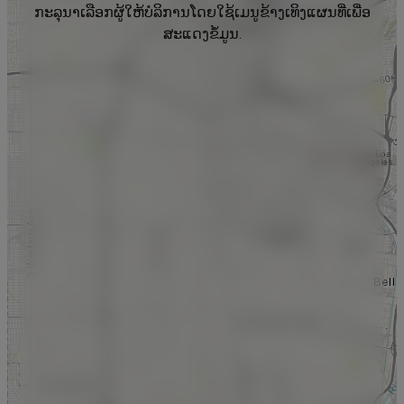
ກະລຸນາເລືອກຜູ້ໃຫ້ບໍລິການໂດຍໃຊ້ເມນູຂ້າງເທິງແຜນທີ່ເພື່ອ
ສະແດງຂໍ້ມູນ.