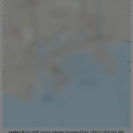
Leaflet
|
© Esri, HERE, Garmin, Intermap, increment P Corp., GEBCO, USGS, FAO, NPS,