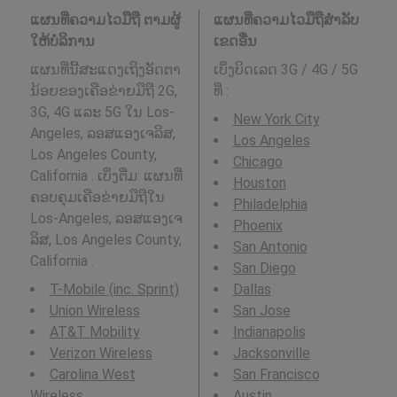
ແຜນທີ່ຄວາມໄວມືຖື ຕາມຜູ້
ແຜນທີ່ຄວາມໄວມືຖືສໍາລັບ
ໃຫ້ບໍລິການ
ເຂດອື່ນ
ແຜນທີ່ນີ້ສະແດງເຖິງອັດຕາ
ເບິ່ງບິດເລດ 3G / 4G / 5G
ນ້ອຍຂອງເຄືອຂ່າຍມືຖື 2G,
ທີ່
:
3G, 4G ແລະ 5G ໃນ Los-
New York City
Angeles, ລອສແອງເຈລິສ,
Los Angeles
Los Angeles County,
Chicago
California . ເບິ່ງຕື່ມ: ແຜນທີ່
Houston
ຄອບຄຸມເຄືອຂ່າຍມືຖືໃນ
Philadelphia
Los-Angeles, ລອສແອງເຈ
Phoenix
ລິສ, Los Angeles County,
San Antonio
California .
San Diego
T-Mobile (inc. Sprint)
Dallas
Union Wireless
San Jose
AT&T Mobility
Indianapolis
Verizon Wireless
Jacksonville
Carolina West
San Francisco
Wireless
Austin