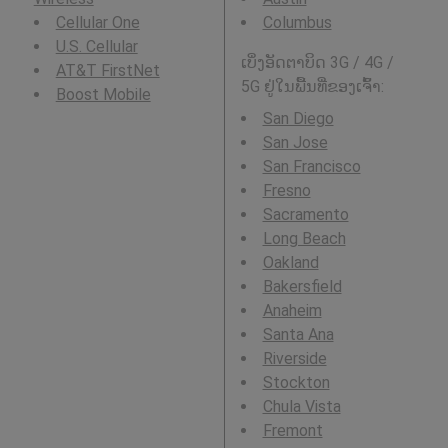
Cellular One
Columbus
U.S. Cellular
ເບິ່ງອັດຕາບິດ 3G / 4G /
AT&T FirstNet
5G ຢູ່ໃນພື້ນທີ່ຂອງເຈົ້າ:
Boost Mobile
San Diego
San Jose
San Francisco
Fresno
Sacramento
Long Beach
Oakland
Bakersfield
Anaheim
Santa Ana
Riverside
Stockton
Chula Vista
Fremont