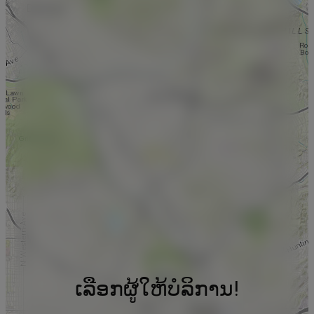
ເລືອກຜູ້ໃຫ້ບໍລິການ!