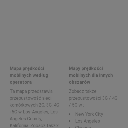
Mapa prędkości
Mapy prędkości
mobilnych według
mobilnych dla innych
operatora
obszarów
Ta mapa przedstawia
Zobacz także
przepustowość sieci
przepustowości 3G / 4G
komórkowych 2G, 3G, 4G
/ 5G w
:
i 5G w Los-Angeles, Los
New York City
Angeles County,
Los Angeles
Kalifornia. Zobacz także:
Chicago