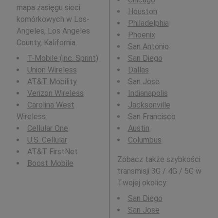
mapa zasięgu sieci
Houston
komórkowych w Los-
Philadelphia
Angeles, Los Angeles
Phoenix
County, Kalifornia.
San Antonio
T-Mobile (inc. Sprint)
San Diego
Union Wireless
Dallas
AT&T Mobility
San Jose
Verizon Wireless
Indianapolis
Carolina West
Jacksonville
Wireless
San Francisco
Cellular One
Austin
U.S. Cellular
Columbus
AT&T FirstNet
Zobacz także szybkości
Boost Mobile
transmisji 3G / 4G / 5G w
Twojej okolicy:
San Diego
San Jose