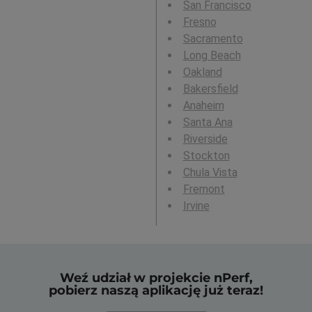
San Francisco
Fresno
Sacramento
Long Beach
Oakland
Bakersfield
Anaheim
Santa Ana
Riverside
Stockton
Chula Vista
Fremont
Irvine
Weź udział w projekcie nPerf,
pobierz naszą aplikację już teraz!