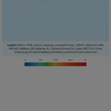
Leaflet
|
© Esri, HERE, Garmin, Intermap, increment P Corp., GEBCO, USGS, FAO, NPS,
NRCAN, GeoBase, IGN, Kadaster NL, Ordnance Survey, Esri Japan, METI, Esri China
(Hong Kong), © OpenStreetMap contributors, and the GIS User Community