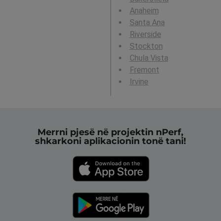
Anaheim
Santa Ana
Riverside
Stockton
Chula Vista
Fremont
Irvine
Merrni pjesë në projektin nPerf,
shkarkoni aplikacionin tonë tani!