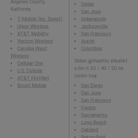
Angeles County,
Dallas
Kalifornia .
San Jose
T-Mobile (inc. Sprint)
Indianapolis
Union Wireless
Jacksonville
AT&T Mobility
San Francisco
Verizon Wireless
Austin
Carolina West
Columbus
Wireless
Shihni gjithashtu shkallët
Cellular One
e bit-it 3G / 4G / 5G në
U.S. Cellular
zonën tuaj:
AT&T FirstNet
Boost Mobile
San Diego
San Jose
San Francisco
Fresno
Sacramento
Long Beach
Oakland
Bakersfield