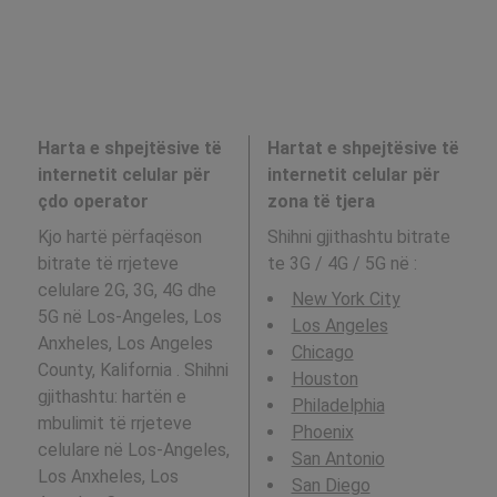
Harta e shpejtësive të
Hartat e shpejtësive të
internetit celular për
internetit celular për
çdo operator
zona të tjera
Kjo hartë përfaqëson
Shihni gjithashtu bitrate
bitrate të rrjeteve
te 3G / 4G / 5G në
:
celulare 2G, 3G, 4G dhe
New York City
5G në Los-Angeles, Los
Los Angeles
Anxheles, Los Angeles
Chicago
County, Kalifornia . Shihni
Houston
gjithashtu: hartën e
Philadelphia
mbulimit të rrjeteve
Phoenix
celulare në Los-Angeles,
San Antonio
Los Anxheles, Los
San Diego