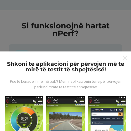
Si funksionojnë hartat
nPerf?
Shkoni te aplikacioni për përvojën më të
mirë të testit të shpejtësisë!
Nga vijnë të dhënat?
Pse të kënaqeni me më pak? Merrni aplikacionin tonë për përvojën
përfundimtare të testit të shpejtësisë!
Të dhënat grumbullohen nga testet e kryera nga
përdoruesit e aplikacionit nPerf. Këto janë teste të
kryera në kushte reale, direkt në terren. Nëse dëshironi
të përfshiheni, gjithçka që duhet të bëni është të
shkarkoni aplikacionin nPerf në smartfonin tuaj.
Sa më
shumë të dhëna ka, aq më të plota do të jenë hartat!