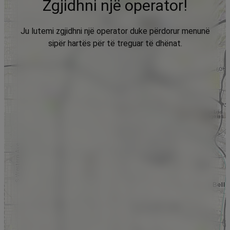
Zgjidhni një operator!
Ju lutemi zgjidhni një operator duke përdorur menunë
sipër hartës për të treguar të dhënat.