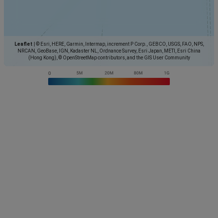
Leaflet
|
© Esri, HERE, Garmin, Intermap, increment P Corp., GEBCO, USGS, FAO, NPS,
NRCAN, GeoBase, IGN, Kadaster NL, Ordnance Survey, Esri Japan, METI, Esri China
(Hong Kong), © OpenStreetMap contributors, and the GIS User Community