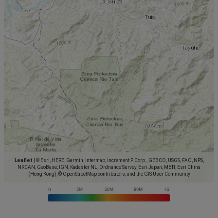
Leaflet
|
© Esri, HERE, Garmin, Intermap, increment P Corp., GEBCO, USGS, FAO, NPS,
NRCAN, GeoBase, IGN, Kadaster NL, Ordnance Survey, Esri Japan, METI, Esri China
(Hong Kong), © OpenStreetMap contributors, and the GIS User Community