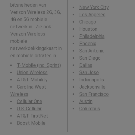
bitsnelheden van
New York City
Verizon Wireless 2G, 3G,
Los Angeles
4G en 5G mobiele
Chicago
netwerk in . Zie ook :
Houston
Verizon Wireless
Philadelphia
mobiele
Phoenix
netwerkdekkingskaart in
San Antonio
en mobiele bitrates in .
San Diego
T-Mobile (inc. Sprint)
Dallas
Union Wireless
San Jose
AT&T Mobility
Indianapolis
Carolina West
Jacksonville
Wireless
San Francisco
Cellular One
Austin
U.S. Cellular
Columbus
AT&T FirstNet
Boost Mobile