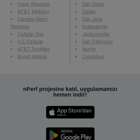
Union Wireless
San Diego
AT&T Mobility
Dallas
Carolina West
San Jose
Wireless
Indianapolis
Cellular One
Jacksonville
U.S. Cellular
San Francisco
AT&T FirstNet
Austin
Boost Mobile
Columbus
nPerf projesine katıl, uygulamamızı
hemen indir!