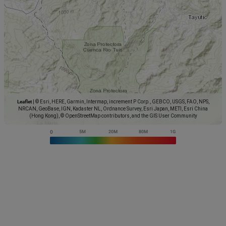
Leaflet
|
© Esri, HERE, Garmin, Intermap, increment P Corp., GEBCO, USGS, FAO, NPS,
NRCAN, GeoBase, IGN, Kadaster NL, Ordnance Survey, Esri Japan, METI, Esri China
(Hong Kong), © OpenStreetMap contributors, and the GIS User Community