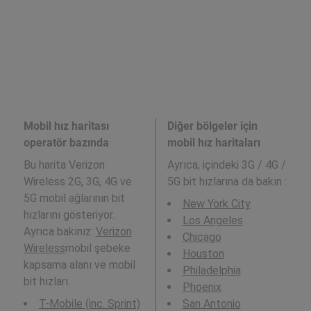
Mobil hız haritası
Diğer bölgeler için
operatör bazında
mobil hız haritaları
Bu harita Verizon
Ayrıca,
içindeki 3G / 4G /
Wireless 2G, 3G, 4G ve
5G bit hızlarına da bakın :
5G mobil ağlarının bit
New York City
hızlarını gösteriyor.
Los Angeles
Ayrıca bakınız:
Verizon
Chicago
Wireless
mobil şebeke
Houston
kapsama alanı ve mobil
Philadelphia
bit hızları.
Phoenix
T-Mobile (inc. Sprint)
San Antonio