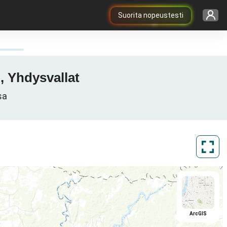
Suorita nopeustesti
, Yhdysvallat
sa
ArcGIS