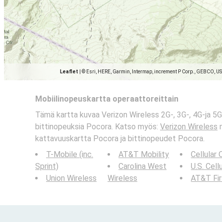
Leaflet
|
© Esri, HERE, Garmin, Intermap, increment P Corp., GEBCO, U
Mobiilinopeuskartta operaattoreittain
Tämä kartta kuvaa Verizon Wireless 2G-, 3G-, 4G-ja 5G
bittinopeuksia Pocora. Katso myös:
Verizon Wireless
m
kattavuuskartta Pocora ja bittinopeudet Pocora.
T-Mobile (inc.
AT&T Mobility
Cellular
Sprint)
Carolina West
U.S. Cell
Union Wireless
Wireless
AT&T Fi