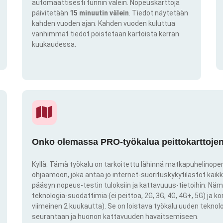
automaattisesti tunnin välein. Nopeuskarttoja
päivitetään
15 minuutin välein
. Tiedot näytetään
kahden vuoden ajan. Kahden vuoden kuluttua
vanhimmat tiedot poistetaan kartoista kerran
kuukaudessa.
Onko olemassa PRO-työkalua peittokarttojen 
Kyllä. Tämä työkalu on tarkoitettu lähinnä matkapuhelinoper
ohjaamoon, joka antaa jo internet-suorituskykytilastot kai
pääsyn nopeus-testin tuloksiin ja kattavuuus-tietoihin. Näm
teknologia-suodattimia (ei peittoa, 2G, 3G, 4G, 4G+, 5G) ja k
viimeinen 2 kuukautta). Se on loistava työkalu uuden teknol
seurantaan ja huonon kattavuuden havaitsemiseen.