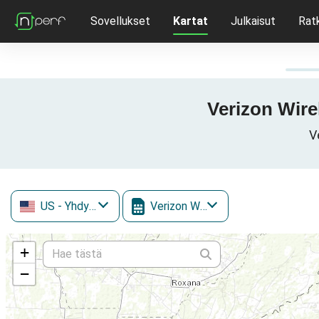
Sovellukset
Kartat
Julkaisut
Rat
Verizon Wire
V
US
- Yhdysvallat
Verizon Wireless
+
−