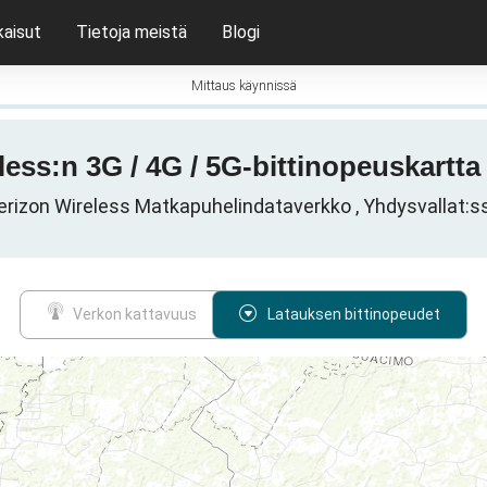
kaisut
Tietoja meistä
Blogi
Mittaus käynnissä
less:n 3G / 4G / 5G-bittinopeuskartta 
erizon Wireless Matkapuhelindataverkko , Yhdysvallat:s
Verkon kattavuus
Latauksen bittinopeudet