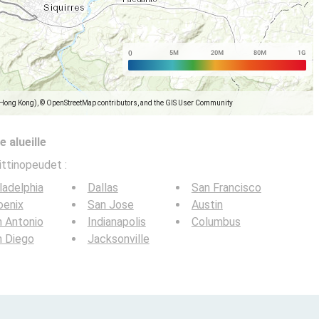
(Hong Kong), © OpenStreetMap contributors, and the GIS User Community
 alueille
ittinopeudet
:
ladelphia
Dallas
San Francisco
oenix
San Jose
Austin
 Antonio
Indianapolis
Columbus
n Diego
Jacksonville