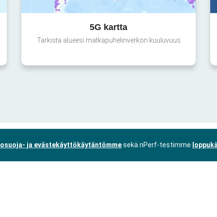
5G kartta
Tarkista alueesi matkapuhelinverkon kuuluvuus
tosuoja- ja evästekäyttökäytäntömme
sekä nPerf-testimme
loppukä