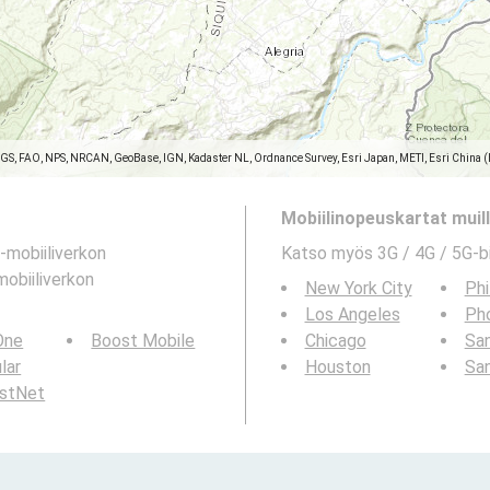
SGS, FAO, NPS, NRCAN, GeoBase, IGN, Kadaster NL, Ordnance Survey, Esri Japan, METI, Esri China 
Mobiilinopeuskartat muille
-mobiiliverkon
Katso myös 3G / 4G / 5G-b
obiiliverkon
New York City
Phi
Los Angeles
Ph
 One
Boost Mobile
Chicago
San
ular
Houston
Sa
rstNet