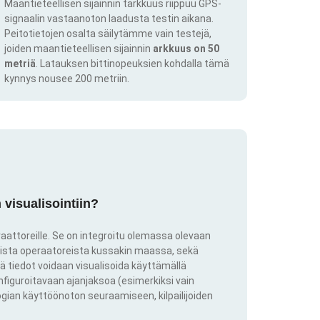
Maantieteellisen sijainnin tarkkuus riippuu GPS-
signaalin vastaanoton laadusta testin aikana.
Peitotietojen osalta säilytämme vain testejä,
joiden maantieteellisen sijainnin
arkkuus on 50
metriä
. Latauksen bittinopeuksien kohdalla tämä
kynnys nousee 200 metriin.
visualisointiin?
aattoreille. Se on integroitu olemassa olevaan
kkista operaatoreista kussakin maassa, sekä
ä tiedot voidaan visualisoida käyttämällä
onfiguroitavaan ajanjaksoa (esimerkiksi vain
ogian käyttöönoton seuraamiseen, kilpailijoiden