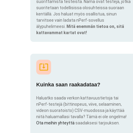
suorittamista testeistä. Nämä ovat testejä, jotka
suoritetaan todellisissa olosuhteissa suoraan
kentällä. Jos haluat myös osallistua, sinun
tarvitsee vain ladata nPerf-sovellus
älypuhelimeesi.
Mitä enemmän tietoa on, sitä
kattavammat kartat ovat!
Kuinka saan raakadataa?
Haluatko saada verkon kattavuustietoja tai
nPerf-testejä (bittinopeus, viive, selaaminen,
videon suoratoisto) CSV-muodossa ja käyttää
niitä haluamallasi tavalla? Tämä ei ole ongelma!
Ota meihin yhteyttä
saadaksesi tarjouksen.