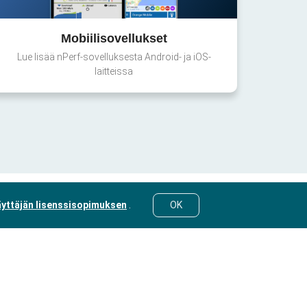
Mobiilisovellukset
Lue lisää nPerf-sovelluksesta Android- ja iOS-
laitteissa
yttäjän lisenssisopimuksen
.
OK