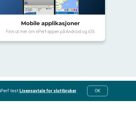
Mobile applikasjoner
Finn ut mer om nPerf-appen på Android og iOS
nPerf test
Lisensavtale for sluttbruker
.
OK