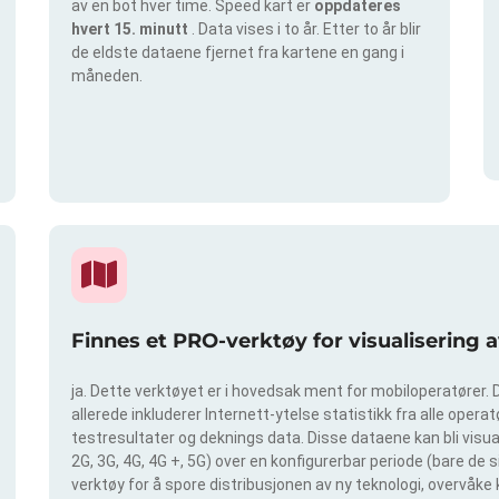
av en bot hver time. Speed kart er
oppdateres
hvert 15. minutt
. Data vises i to år. Etter to år blir
de eldste dataene fjernet fra kartene en gang i
måneden.
Finnes et PRO-verktøy for visualisering 
ja. Dette verktøyet er i hovedsak ment for mobiloperatører. D
allerede inkluderer Internett-ytelse statistikk fra alle operatø
testresultater og deknings data. Disse dataene kan bli visual
2G, 3G, 4G, 4G +, 5G) over en konfigurerbar periode (bare de 
verktøy for å spore distribusjonen av ny teknologi, overvåke 