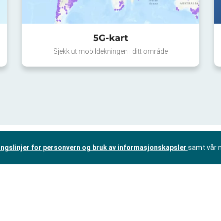
5G-kart
Sjekk ut mobildekningen i ditt område
ingslinjer for personvern og bruk av informasjonskapsler
samt vår 