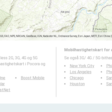
SGS, FAO, NPS, NRCAN, GeoBase, IGN, Kadaster NL, Ordnance Survey, Esri Japan, METI, Esri China 
Mobilhastighetskart for
less 2G, 3G, 4G og 5G
Se også 3G/ 4G / 5G-bithas
astighetskart i Pocora og
New York City
Phi
Los Angeles
Ph
 One
Boost Mobile
Chicago
San
ular
Houston
Sa
rstNet