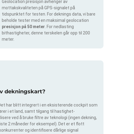
Geolocation presisjon avhenger av
mottakskvaliteten på GPS-signalet på
tidspunktet for testen. For deknings data, vi bare
beholde tester med en maksimal geolocation
presisjon på 50 meter
. For nedlasting
bithastigheter, denne terskelen går opp til 200
meter.
av dekningskart?
et har blitt integrert i en eksisterende cockpit som
rer i et land, samt tilgang til hastighet-
isere ved å bruke filtre av teknologi (ingen dekning,
siste 2 måneder for eksempel). Det er et flott
konkurrenter og identifisere dårlige signal