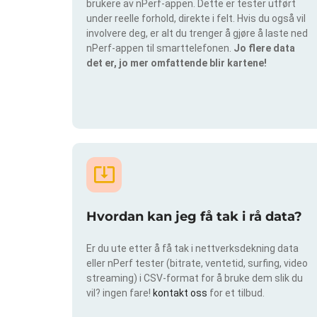
brukere av nPerf-appen. Dette er tester utført
under reelle forhold, direkte i felt. Hvis du også vil
involvere deg, er alt du trenger å gjøre å laste ned
nPerf-appen til smarttelefonen.
Jo flere data
det er, jo mer omfattende blir kartene!
Hvordan kan jeg få tak i rå data?
Er du ute etter å få tak i nettverksdekning data
eller nPerf tester (bitrate, ventetid, surfing, video
streaming) i CSV-format for å bruke dem slik du
vil? ingen fare!
kontakt oss
for et tilbud.