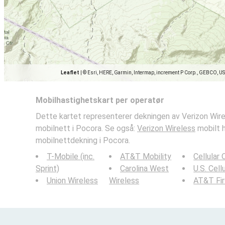
Leaflet
|
© Esri, HERE, Garmin, Intermap, increment P Corp., GEBCO, U
Mobilhastighetskart per operatør
Dette kartet representerer dekningen av Verizon Wire
mobilnett i Pocora. Se også:
Verizon Wireless
mobilt h
mobilnettdekning i Pocora.
T-Mobile (inc.
AT&T Mobility
Cellular
Sprint)
Carolina West
U.S. Cell
Union Wireless
Wireless
AT&T Fi