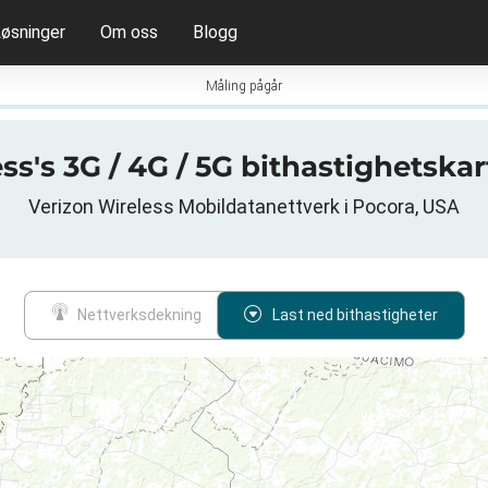
øsninger
Om oss
Blogg
Måling pågår
ss's 3G / 4G / 5G bithastighetskar
Verizon Wireless Mobildatanettverk i Pocora, USA
Nettverksdekning
Last ned bithastigheter