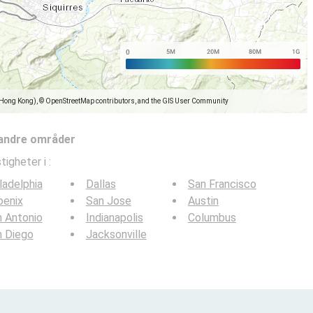
(Hong Kong), © OpenStreetMap contributors, and the GIS User Community
 andre områder
tigheter i
:
ladelphia
Dallas
San Francisco
oenix
San Jose
Austin
 Antonio
Indianapolis
Columbus
n Diego
Jacksonville