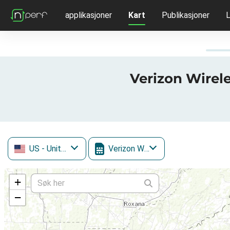
applikasjoner
Kart
Publikasjoner
L
Verizon Wirele
US
- United States
Verizon Wireless
+
−