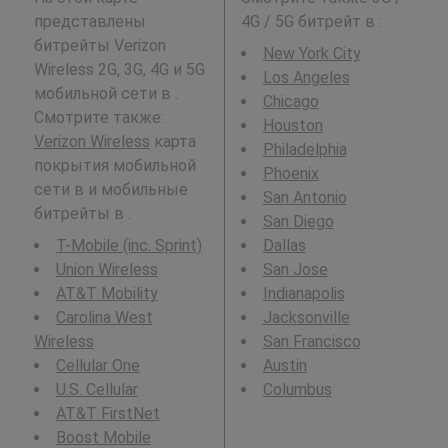
представлены
4G / 5G битрейт в
:
битрейты Verizon
New York City
Wireless 2G, 3G, 4G и 5G
Los Angeles
мобильной сети в .
Chicago
Смотрите также:
Houston
Verizon Wireless
карта
Philadelphia
покрытия мобильной
Phoenix
сети в и мобильные
San Antonio
битрейты в .
San Diego
T-Mobile (inc. Sprint)
Dallas
Union Wireless
San Jose
AT&T Mobility
Indianapolis
Carolina West
Jacksonville
Wireless
San Francisco
Cellular One
Austin
U.S. Cellular
Columbus
AT&T FirstNet
Boost Mobile