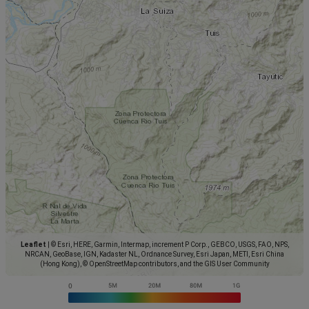
Leaflet
|
© Esri, HERE, Garmin, Intermap, increment P Corp., GEBCO, USGS, FAO, NPS,
NRCAN, GeoBase, IGN, Kadaster NL, Ordnance Survey, Esri Japan, METI, Esri China
(Hong Kong), © OpenStreetMap contributors, and the GIS User Community