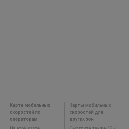
Карта мобильных
Карты мобильных
скоростей по
скоростей для
операторам
других зон
На этой карте
Смотрите также 3G /