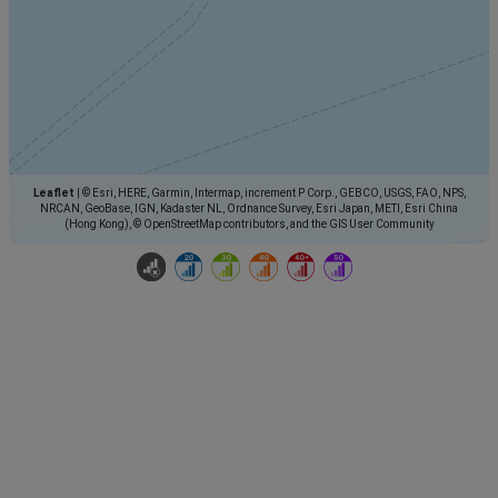
Leaflet
|
© Esri, HERE, Garmin, Intermap, increment P Corp., GEBCO, USGS, FAO, NPS,
NRCAN, GeoBase, IGN, Kadaster NL, Ordnance Survey, Esri Japan, METI, Esri China
(Hong Kong), © OpenStreetMap contributors, and the GIS User Community