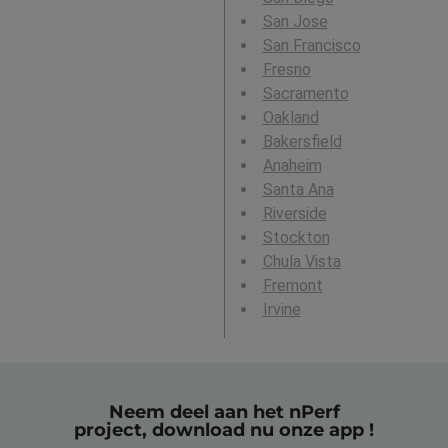
San Jose
San Francisco
Fresno
Sacramento
Oakland
Bakersfield
Anaheim
Santa Ana
Riverside
Stockton
Chula Vista
Fremont
Irvine
Neem deel aan het nPerf
project, download nu onze app !