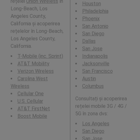
rețelei
Union Wireless
în
Houston
Long-Beach, Los
Philadelphia
Angeles County,
Phoenix
California și acoperirea
San Antonio
rețelelor în Long-Beach,
San Diego
Los Angeles County,
Dallas
California.
San Jose
T-Mobile (inc. Sprint)
Indianapolis
AT&T Mobility
Jacksonville
Verizon Wireless
San Francisco
Carolina West
Austin
Wireless
Columbus
Cellular One
Consultați și acoperirea
U.S. Cellular
rețelei mobile 3G / 4G /
AT&T FirstNet
5G în zona dvs:
Boost Mobile
Los Angeles
San Diego
San Jose