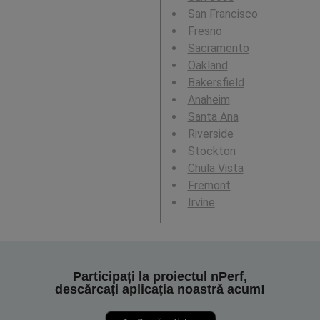
San Francisco
Fresno
Sacramento
Oakland
Bakersfield
Anaheim
Santa Ana
Riverside
Stockton
Chula Vista
Fremont
Irvine
Participați la proiectul nPerf,
descărcați aplicația noastră acum!