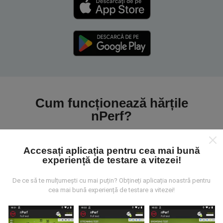
Cum funcționează hărțile
nPerf?
Accesați aplicația pentru cea mai bună
experiență de testare a vitezei!
De ce să te mulțumești cu mai puțin? Obțineți aplicația noastră pentru
De unde provin datele?
cea mai bună experiență de testare a vitezei!
Datele sunt colectate din testele efectuate de
utilizatorii aplicației nPerf. Acestea sunt teste