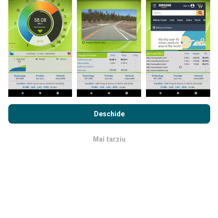
efectuate în condiții reale, direct pe teren. Dacă doriți
să vă implicați, tot ce trebuie să faceți este să
descărcați aplicația nPerf pe smartphone.
Cu cât
există mai multe date, cu atât hărțile vor fi mai
cuprinzătoare!
Prin navigarea nPerf.com, sunteți de acord cu
Politica de
confidențialitate și cookie-uri de utilizare
precum și
Acordul
Deschide
Cum se fac actualizările?
de Licență pentru Utilizatorul Final
a testului nostru nPerf.
Mai tarziu
OK
Hărțile de acoperire a rețelei sunt actualizate
automat de către un robot la fiecare oră. Hărțile de
viteză sunt
actualizate la fiecare 15 minute
. Datele
sunt afișate timp de doi ani. După doi ani, cele mai
vechi date sunt eliminate din hărți o dată pe lună.