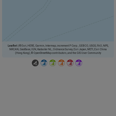
Leaflet
|
© Esri, HERE, Garmin, Intermap, increment P Corp., GEBCO, USGS, FAO, NPS,
NRCAN, GeoBase, IGN, Kadaster NL, Ordnance Survey, Esri Japan, METI, Esri China
(Hong Kong), © OpenStreetMap contributors, and the GIS User Community