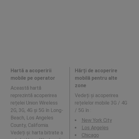
Hartă a acoperirii
Hărți de acoperire
mobile pe operator
mobilă pentru alte
zone
Această hartă
reprezintă acoperirea
Vedeți și acoperirea
rețelei Union Wireless
rețelelor mobile 3G / 4G
2G, 3G, 4G și 5G în Long-
/ 5G în
:
Beach, Los Angeles
New York City
County, California.
Los Angeles
Vedeți și: harta bitrate a
Chicago