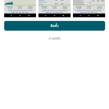
โดยการเรียกดู nPerf.com คุณยอมรับ
นโยบายความเป็นส่วนตัว และ
ติดตั้ง
การใช้คุกกี้
และ
ข้อตกลงในการใช้งาน
สำหรับผู้ใช้การทดสอบ nPerf
มีการปรับปรุงอย่างไร?
ภายหลัง
โอเค
แผนที่แสดงความครอบคลุมมีปรับปรุงข้อมูลโดยบอททุกๆ
ชั่วโมง แผนที่ความเร็ว
ปรับปรุงข้อมูลทุกๆ15นาที
ข้อมูล
แสดงอยู่เป็นเวลาสองปี หลังจากสองปี ข้อมูลที่เก่าที่สุดจะ
ถูกลบออกไปจากแผนที่เดือนละครั้ง
ข้อมูลมีความน่าเชื่อถือ และถูกต้องแค่ไหน?
การทดสอบจะดำเนินการในอุปกรณ์ของผู้ใช้ ความแม่นยำ