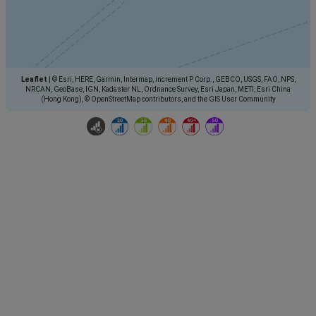
Leaflet
|
© Esri, HERE, Garmin, Intermap, increment P Corp., GEBCO, USGS, FAO, NPS,
NRCAN, GeoBase, IGN, Kadaster NL, Ordnance Survey, Esri Japan, METI, Esri China
(Hong Kong), © OpenStreetMap contributors, and the GIS User Community