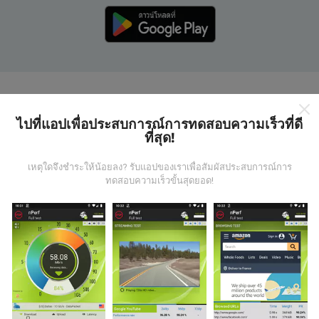
แผนที่ nPerf ทำงานอย่างไร?
ไปที่แอปเพื่อประสบการณ์การทดสอบความเร็วที่ดี
ที่สุด!
เหตุใดจึงชำระให้น้อยลง? รับแอปของเราเพื่อสัมผัสประสบการณ์การ
ทดสอบความเร็วขั้นสุดยอด!
ข้อมูลมาจากไหน?
ข้อมูลนี้ถูกรวบรวมจากการทดสอบที่ดำเนินการโดยผู้ใช้
งานแอพ nPerf เป็นการทดสอบที่ทำในสภาพการใช้งาน
จริง ในจุดที่ทดสอบ ถ้าคุณอยากมีส่วนร่วม เพียงคุณดาวน์
โหลดแอพ nPerf ลงในสมาร์ทโฟนของคุณ
ยิ่งได้ข้อมูล
มากขึ้นเท่าไหร่ แผนที่ที่ได้ก็ยิ่งสมบูรณ์มากขึ้น!