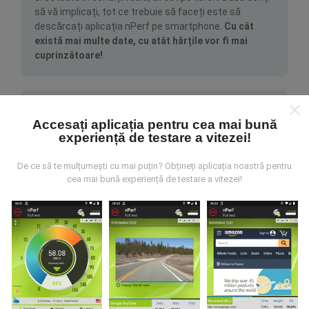
să vă implicați, tot ce trebuie să faceți este să
descărcați aplicația nPerf pe smartphone.
Cu cât
există mai multe date, cu atât hărțile vor fi mai
cuprinzătoare!
Accesați aplicația pentru cea mai bună
experiență de testare a vitezei!
Cum se fac actualizările?
De ce să te mulțumești cu mai puțin? Obțineți aplicația noastră pentru
cea mai bună experiență de testare a vitezei!
Hărțile de acoperire a rețelei sunt actualizate
automat de către un robot la fiecare oră. Hărțile de
viteză sunt
actualizate la fiecare 15 minute
. Datele
sunt afișate timp de doi ani. După doi ani, cele mai
vechi date sunt eliminate din hărți o dată pe lună.