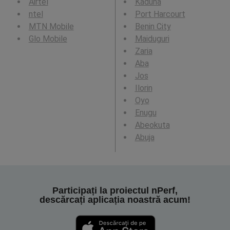
Airtel
Kaduna
ntel
Port Harcourt
MTN Mobile
Benin City
Glo Mobile
Maiduguri
Zaria
Aba
Jos
Ilorin
Oyo
Enugu
Abeokuta
Abuja
Participați la proiectul nPerf,
descărcați aplicația noastră acum!