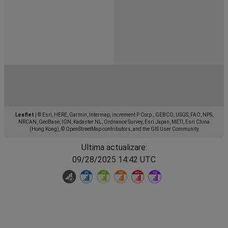
Leaflet
|
© Esri, HERE, Garmin, Intermap, increment P Corp., GEBCO, USGS, FAO, NPS,
NRCAN, GeoBase, IGN, Kadaster NL, Ordnance Survey, Esri Japan, METI, Esri China
(Hong Kong), © OpenStreetMap contributors, and the GIS User Community
Ultima actualizare:
09/28/2025 14:42 UTC