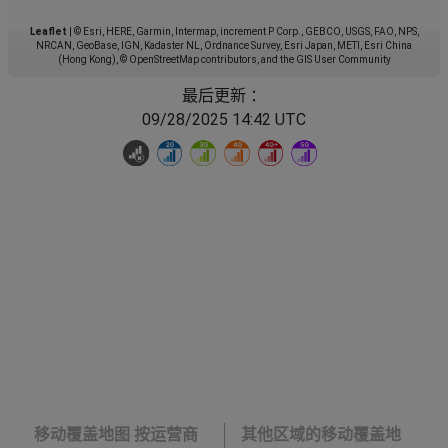
Leaflet
|
© Esri, HERE, Garmin, Intermap, increment P Corp., GEBCO, USGS, FAO, NPS,
NRCAN, GeoBase, IGN, Kadaster NL, Ordnance Survey, Esri Japan, METI, Esri China
(Hong Kong), © OpenStreetMap contributors, and the GIS User Community
最后更新 ：
09/28/2025 14:42 UTC
移动覆盖地图 按运营商
其他区域的移动覆盖地