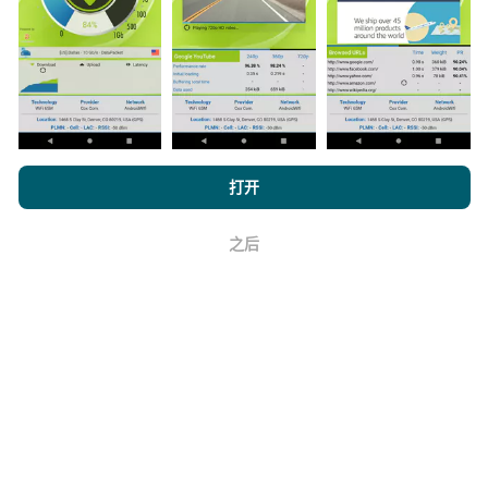
它的可靠性和准确性如何？
测试是在用户的设备上进行的。地理位置精度取决于测
浏览 nPerf.com，
隐私和 Cookie 使用政策
以及我们的 nPerf 测试
打开
试时GPS信号的接收质量。对于覆盖率数据，我们仅保
最终用户许可协议
。
留最大地理位置
精度为50米
。对于下载比特率，此阈值
上限为200米。
之后
好
如何获得原始数据？
您是否希望掌握CSV格式的网络覆盖范围数据或nPerf测
试（比特率，延迟，浏览，视频流），以便随心所欲地