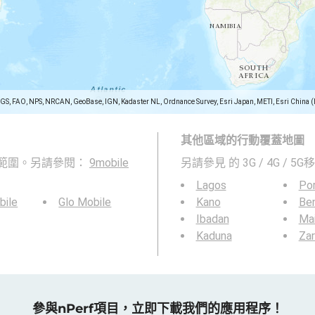
SGS, FAO, NPS, NRCAN, GeoBase, IGN, Kadaster NL, Ordnance Survey, Esri Japan, METI, Esri China 
其他區域的行動覆蓋地圖
的覆蓋範圍。另請參閱：
9mobile
另請參見
的 3G / 4G / 
Lagos
Por
ile
Glo Mobile
Kano
Ben
Ibadan
Mai
Kaduna
Zar
參與nPerf項目，立即下載我們的應用程序！