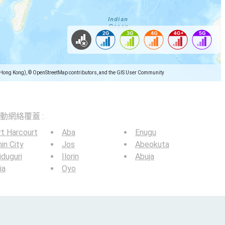
(Hong Kong), © OpenStreetMap contributors, and the GIS User Community
5G移動網絡覆蓋 :
t Harcourt
Aba
Enugu
in City
Jos
Abeokuta
duguri
Ilorin
Abuja
ia
Oyo