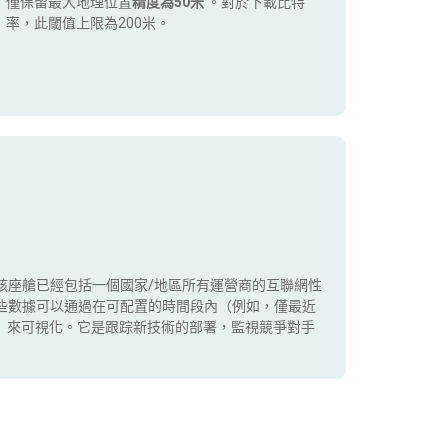
僅保留最大地理位置
精度為50米
。對於下載比特
率，此閾值上限為200米。
該座艙已經包括一個國家/地區所有運營商的互聯網性
些數據可以通過在可配置的時間段內（例如，僅最近
5G）來可視化。它是跟踪新技術的部署，監視競爭對手