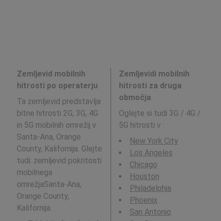
Zemljevid mobilnih
Zemljevidi mobilnih
hitrosti po operaterju
hitrosti za druga
območja
Ta zemljevid predstavlja
bitne hitrosti 2G, 3G, 4G
Oglejte si tudi 3G / 4G /
in 5G mobilnih omrežij v
5G hitrosti v
:
Santa-Ana, Orange
New York City
County, Kalifornija. Glejte
Los Angeles
tudi: zemljevid pokritosti
Chicago
mobilnega
Houston
omrežjaSanta-Ana,
Philadelphia
Orange County,
Phoenix
Kalifornija.
San Antonio