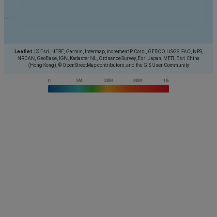
Leaflet
|
© Esri, HERE, Garmin, Intermap, increment P Corp., GEBCO, USGS, FAO, NPS,
NRCAN, GeoBase, IGN, Kadaster NL, Ordnance Survey, Esri Japan, METI, Esri China
(Hong Kong), © OpenStreetMap contributors, and the GIS User Community