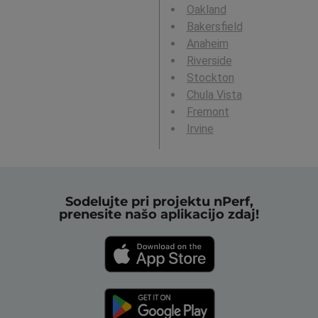
Oakland
Bakersfield
Anaheim
Riverside
Stockton
Chula Vista
Fremont
Irvine
Sodelujte pri projektu nPerf,
prenesite našo aplikacijo zdaj!