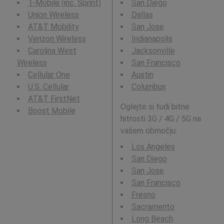
T-Mobile (inc. Sprint)
San Diego
Union Wireless
Dallas
AT&T Mobility
San Jose
Verizon Wireless
Indianapolis
Carolina West
Jacksonville
Wireless
San Francisco
Cellular One
Austin
U.S. Cellular
Columbus
AT&T FirstNet
Oglejte si tudi bitne
Boost Mobile
hitrosti 3G / 4G / 5G na
vašem območju:
Los Angeles
San Diego
San Jose
San Francisco
Fresno
Sacramento
Long Beach