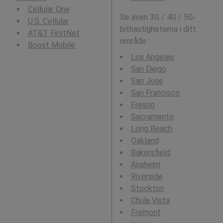
Cellular One
Se även 3G / 4G / 5G-
U.S. Cellular
bithastigheterna i ditt
AT&T FirstNet
område :
Boost Mobile
Los Angeles
San Diego
San Jose
San Francisco
Fresno
Sacramento
Long Beach
Oakland
Bakersfield
Anaheim
Riverside
Stockton
Chula Vista
Fremont