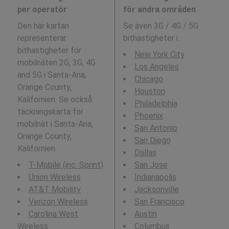
per operatör
för andra områden
Den här kartan
Se även 3G / 4G / 5G
representerar
bithastigheter i
:
bithastigheter för
New York City
mobilnäten 2G, 3G, 4G
Los Angeles
and 5G i Santa-Ana,
Chicago
Orange County,
Houston
Kalifornien. Se också:
Philadelphia
täckningskarta för
Phoenix
mobilnät i Santa-Ana,
San Antonio
Orange County,
San Diego
Kalifornien.
Dallas
T-Mobile (inc. Sprint)
San Jose
Union Wireless
Indianapolis
AT&T Mobility
Jacksonville
Verizon Wireless
San Francisco
Carolina West
Austin
Wireless
Columbus