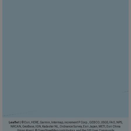
Leaflet
|
© Esri, HERE, Garmin, Intermap, increment P Corp., GEBCO, USGS, FAO, NPS,
NRCAN, GeoBase, IGN, Kadaster NL, Ordnance Survey, Esri Japan, METI, Esri China
(Hong Kong), © OpenStreetMap contributors, and the GIS User Community