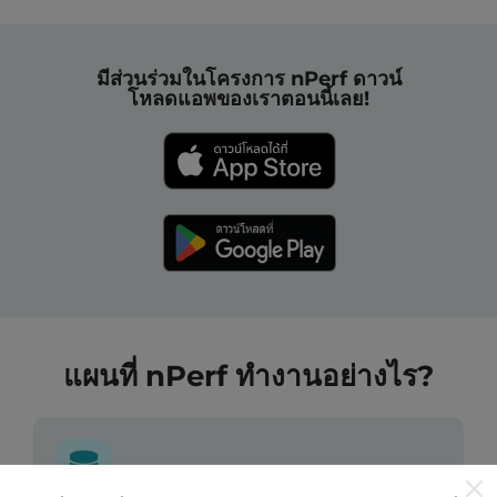
มีส่วนร่วมในโครงการ nPerf ดาวน์
โหลดแอพของเราตอนนี้เลย!
แผนที่ nPerf ทำงานอย่างไร?