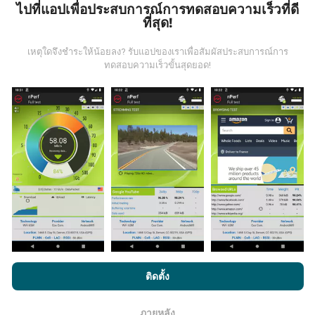
ไปที่แอปเพื่อประสบการณ์การทดสอบความเร็วที่ดี
ข้อมูลมาจากไหน?
ที่สุด!
เหตุใดจึงชำระให้น้อยลง? รับแอปของเราเพื่อสัมผัสประสบการณ์การ
ข้อมูลนี้ถูกรวบรวมจากการทดสอบที่ดำเนินการโดยผู้ใช้
ทดสอบความเร็วขั้นสุดยอด!
งานแอพ nPerf เป็นการทดสอบที่ทำในสภาพการใช้งาน
จริง ในจุดที่ทดสอบ ถ้าคุณอยากมีส่วนร่วม เพียงคุณดาวน์
โหลดแอพ nPerf ลงในสมาร์ทโฟนของคุณ
ยิ่งได้ข้อมูล
มากขึ้นเท่าไหร่ แผนที่ที่ได้ก็ยิ่งสมบูรณ์มากขึ้น!
มีการปรับปรุงอย่างไร?
แผนที่แสดงความครอบคลุมมีปรับปรุงข้อมูลโดยบอททุกๆ
ชั่วโมง แผนที่ความเร็ว
ปรับปรุงข้อมูลทุกๆ15นาที
ข้อมูล
โดยการเรียกดู nPerf.com คุณยอมรับ
นโยบายความเป็นส่วนตัว และ
ติดตั้ง
แสดงอยู่เป็นเวลาสองปี หลังจากสองปี ข้อมูลที่เก่าที่สุดจะ
การใช้คุกกี้
และ
ข้อตกลงในการใช้งาน
สำหรับผู้ใช้การทดสอบ nPerf
ถูกลบออกไปจากแผนที่เดือนละครั้ง
ภายหลัง