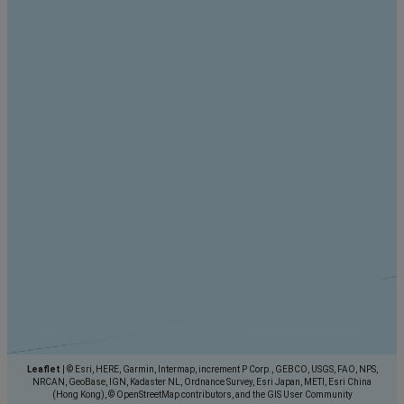
Leaflet
|
© Esri, HERE, Garmin, Intermap, increment P Corp., GEBCO, USGS, FAO, NPS,
NRCAN, GeoBase, IGN, Kadaster NL, Ordnance Survey, Esri Japan, METI, Esri China
(Hong Kong), © OpenStreetMap contributors, and the GIS User Community