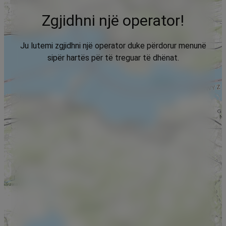
Zgjidhni një operator!
Ju lutemi zgjidhni një operator duke përdorur menunë
sipër hartës për të treguar të dhënat.