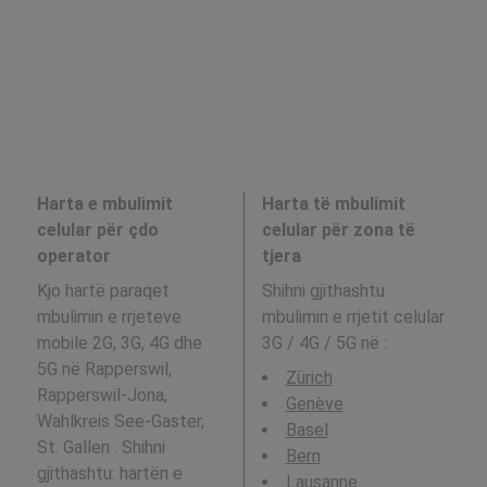
Harta e mbulimit
Harta të mbulimit
celular për çdo
celular për zona të
operator
tjera
Kjo hartë paraqet
Shihni gjithashtu
mbulimin e rrjeteve
mbulimin e rrjetit celular
mobile 2G, 3G, 4G dhe
3G / 4G / 5G në
:
5G në Rapperswil,
Zürich
Rapperswil-Jona,
Genève
Wahlkreis See-Gaster,
Basel
St. Gallen . Shihni
Bern
gjithashtu: hartën e
Lausanne