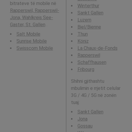
bitrateve të mobile në
Winterthur
Rapperswil, Rapperswil-
Sankt Gallen
Jona, Wahlkreis See-
Luzern
Gaster, St. Gallen
.
Biel/Bienne
Salt Mobile
Thun
Sunrise Mobile
Köniz
Swisscom Mobile
La Chaux-de-Fonds
Rapperswil
Schaffhausen
Fribourg
Shihni gjithashtu
mbulimin e rrjetit celular
3G / 4G / 5G në zonën
tuaj:
Sankt Gallen
Jona
Gossau