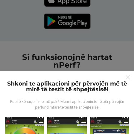
Si funksionojnë hartat
nPerf?
Shkoni te aplikacioni për përvojën më të
mirë të testit të shpejtësisë!
Pse të kënaqeni me më pak? Merrni aplikacionin tonë për përvojën
Nga vijnë të dhënat?
përfundimtare të testit të shpejtësisë!
Të dhënat grumbullohen nga testet e kryera nga
përdoruesit e aplikacionit nPerf. Këto janë teste të
kryera në kushte reale, direkt në terren. Nëse dëshironi