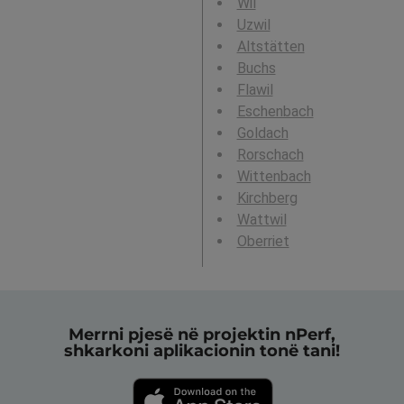
Wil
Uzwil
Altstätten
Buchs
Flawil
Eschenbach
Goldach
Rorschach
Wittenbach
Kirchberg
Wattwil
Oberriet
Merrni pjesë në projektin nPerf,
shkarkoni aplikacionin tonë tani!