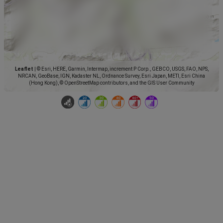
Leaflet
|
© Esri, HERE, Garmin, Intermap, increment P Corp., GEBCO, USGS, FAO, NPS,
NRCAN, GeoBase, IGN, Kadaster NL, Ordnance Survey, Esri Japan, METI, Esri China
(Hong Kong), © OpenStreetMap contributors, and the GIS User Community