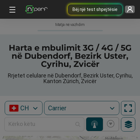
Bëj një test shpejtësie
Matja në vazhdim
Harta e mbulimit 3G / 4G / 5G
në Dubendorf, Bezirk Uster,
Cyrihu, Zvicër
Rrjetet celulare në Dubendorf, Bezirk Uster, Cyrihu,
Kanton Zürich, Zvicër
CH