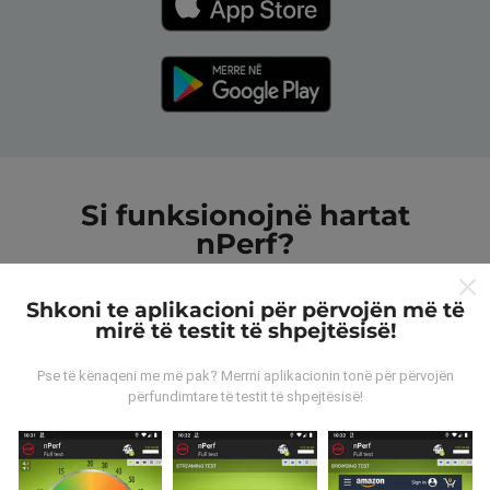
Si funksionojnë hartat
nPerf?
Shkoni te aplikacioni për përvojën më të
mirë të testit të shpejtësisë!
Pse të kënaqeni me më pak? Merrni aplikacionin tonë për përvojën
Nga vijnë të dhënat?
përfundimtare të testit të shpejtësisë!
Të dhënat grumbullohen nga testet e kryera nga
përdoruesit e aplikacionit nPerf. Këto janë teste të