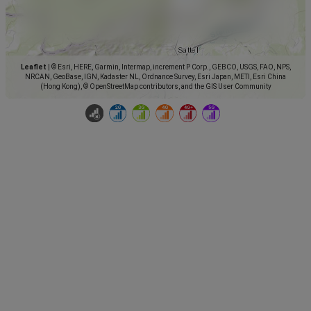
Leaflet
|
© Esri, HERE, Garmin, Intermap, increment P Corp., GEBCO, USGS, FAO, NPS,
NRCAN, GeoBase, IGN, Kadaster NL, Ordnance Survey, Esri Japan, METI, Esri China
(Hong Kong), © OpenStreetMap contributors, and the GIS User Community