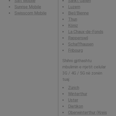
Salt Mobile
Sankt Gallen
Sunrise Mobile
Luzern
Swisscom Mobile
Biel/Bienne
Thun
Köniz
La Chaux-de-Fonds
Rapperswil
Schaffhausen
Fribourg
Shihni gjithashtu
mbulimin e rrjetit celular
3G / 4G / 5G në zonën
tuaj:
Zürich
Winterthur
Uster
Dietikon
Oberwinterthur (Kreis