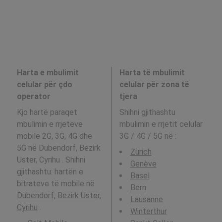
Harta e mbulimit
Harta të mbulimit
celular për çdo
celular për zona të
operator
tjera
Kjo hartë paraqet
Shihni gjithashtu
mbulimin e rrjeteve
mbulimin e rrjetit celular
mobile 2G, 3G, 4G dhe
3G / 4G / 5G në
:
5G në Dubendorf, Bezirk
Zürich
Uster, Cyrihu . Shihni
Genève
gjithashtu: hartën e
Basel
bitrateve të mobile në
Bern
Dubendorf, Bezirk Uster,
Lausanne
Cyrihu
.
Winterthur