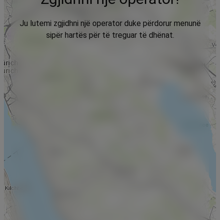
Ju lutemi zgjidhni një operator duke përdorur menunë
sipër hartës për të treguar të dhënat.