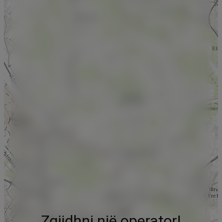
Zgjidhni një operator!