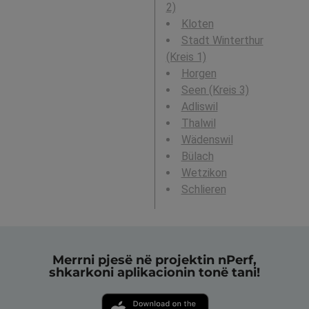
2)
Kloten
Stadt Winterthur
(Kreis 1)
Horgen
Seen (Kreis 3)
Adliswil
Thalwil
Wädenswil
Bülach
Wetzikon
Schlieren
Merrni pjesë në projektin nPerf,
shkarkoni aplikacionin tonë tani!