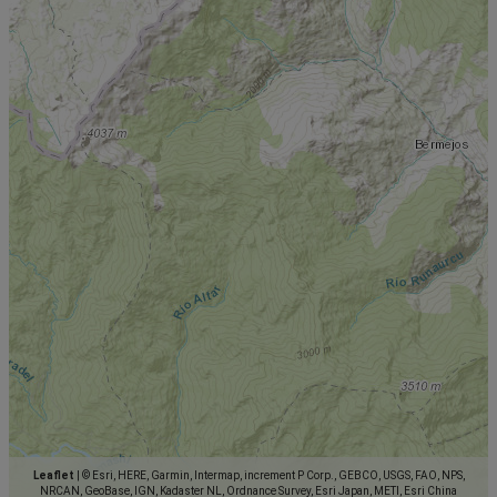
Leaflet
|
© Esri, HERE, Garmin, Intermap, increment P Corp., GEBCO, USGS, FAO, NPS,
NRCAN, GeoBase, IGN, Kadaster NL, Ordnance Survey, Esri Japan, METI, Esri China