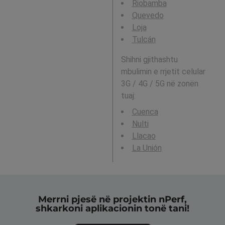
Riobamba
Quevedo
Loja
Tulcán
Shihni gjithashtu
mbulimin e rrjetit celular
3G / 4G / 5G në zonën
tuaj:
Cuenca
Nulti
Llacao
La Unión
Merrni pjesë në projektin nPerf,
shkarkoni aplikacionin tonë tani!