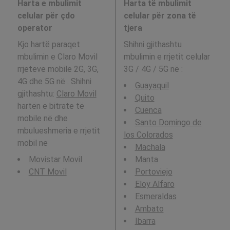
Harta e mbulimit
Harta të mbulimit
celular për çdo
celular për zona të
operator
tjera
Kjo hartë paraqet
Shihni gjithashtu
mbulimin e Claro Movil
mbulimin e rrjetit celular
rrjeteve mobile 2G, 3G,
3G / 4G / 5G në
:
4G dhe 5G në . Shihni
Guayaquil
gjithashtu:
Claro Movil
Quito
hartën e bitrate të
Cuenca
mobile në dhe
Santo Domingo de
mbulueshmeria e rrjetit
los Colorados
mobil ne
Machala
Movistar Movil
Manta
CNT Movil
Portoviejo
Eloy Alfaro
Esmeraldas
Ambato
Ibarra