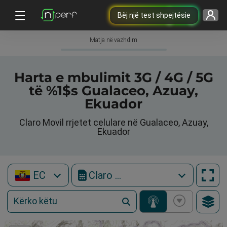
Bëj një test shpejtësie
Matja në vazhdim
Harta e mbulimit 3G / 4G / 5G
të %1$s Gualaceo, Azuay,
Ekuador
Claro Movil rrjetet celulare në Gualaceo, Azuay,
Ekuador
EC
Claro Movil