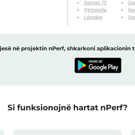
Delmas 73
Gr
Pétionville
Ke
Léogâne
Gre
jesë në projektin nPerf, shkarkoni aplikacionin t
Si funksionojnë hartat nPerf?