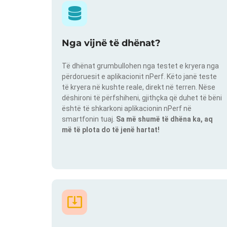
Nga vijnë të dhënat?
Të dhënat grumbullohen nga testet e kryera nga
përdoruesit e aplikacionit nPerf. Këto janë teste
të kryera në kushte reale, direkt në terren. Nëse
dëshironi të përfshiheni, gjithçka që duhet të bëni
është të shkarkoni aplikacionin nPerf në
smartfonin tuaj.
Sa më shumë të dhëna ka, aq
më të plota do të jenë hartat!