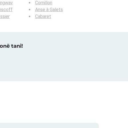
angwav
Cornillon
nscoff
Anse à Galets
ssier
Cabaret
onë tani!