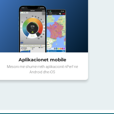
Aplikacionet mobile
Mësoni më shumë rreth aplikacionit nPerf në
Android dhe iOS