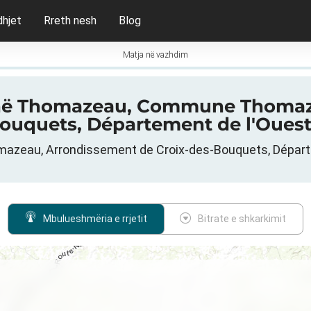
dhjet
Rreth nesh
Blog
Matja në vazhdim
G në Thomazeau, Commune Thomaz
ouquets, Département de l'Ouest,
zeau, Arrondissement de Croix-des-Bouquets, Départem
Mbulueshmëria e rrjetit
Bitrate e shkarkimit