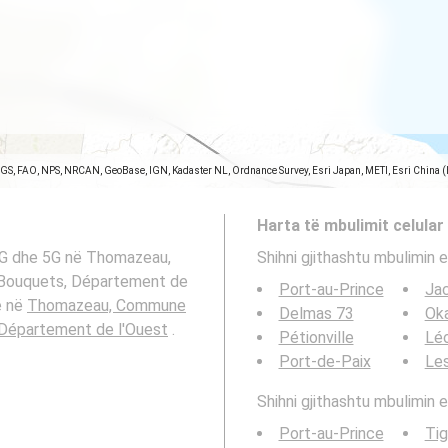
SGS, FAO, NPS, NRCAN, GeoBase, IGN, Kadaster NL, Ordnance Survey, Esri Japan, METI, Esri China 
Harta të mbulimit celular
 4G dhe 5G në Thomazeau,
Shihni gjithashtu mbulimin e
Bouquets, Département de
Port-au-Prince
Ja
le në
Thomazeau, Commune
Delmas 73
Ok
Département de l'Ouest
.
Pétionville
Lé
Port-de-Paix
Le
Shihni gjithashtu mbulimin e
Port-au-Prince
Ti