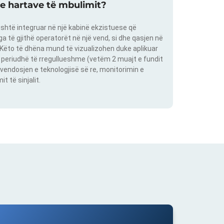
 e hartave të mbulimit?
shtë integruar në një kabinë ekzistuese që
 të gjithë operatorët në një vend, si dhe qasjen në
. Këto të dhëna mund të vizualizohen duke aplikuar
një periudhë të rregullueshme (vetëm 2 muajt e fundit
vendosjen e teknologjisë së re, monitorimin e
 të sinjalit.