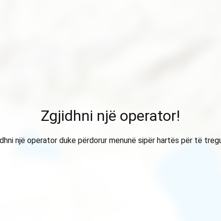
Zgjidhni një operator!
idhni një operator duke përdorur menunë sipër hartës për të treg