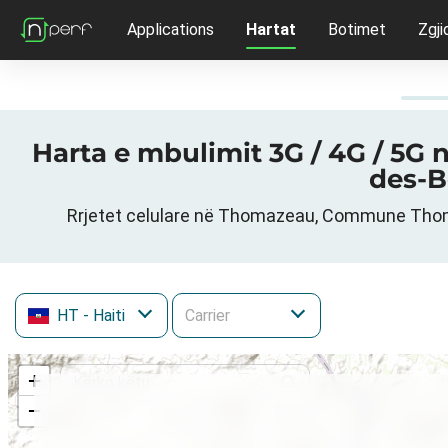
Applications
Hartat
Botimet
Zgji
Harta e mbulimit 3G / 4G / 5
des-B
Rrjetet celulare në Thomazeau, Commune Thoma
HT
- Haiti
+
−