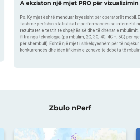
A ekziston një mjet PRO për vizualizimin
Po. Ky mjet është menduar kryesisht për operatorët mobil. E
tashmë përfshin statistikat e performancës së internetit nga
rezultatet e testit të shpejtësisë dhe të dhënat e mbulimit
filtra nga teknologjia (pa mbulim, 2G, 3G, 4G, 4G +, 5G) për 
për shembull). Eshtë një mjet i shkëlqyeshëm për të ndjekur 
konkurrencës dhe identifikimin e zonave të dobëta të mbulimit
Zbulo nPerf