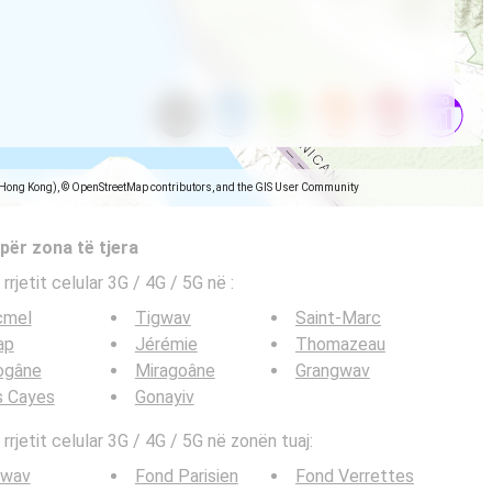
(Hong Kong), © OpenStreetMap contributors, and the GIS User Community
 për zona të tjera
 rrjetit celular 3G / 4G / 5G në
:
cmel
Tigwav
Saint-Marc
ap
Jérémie
Thomazeau
ogâne
Miragoâne
Grangwav
s Cayes
Gonayiv
 rrjetit celular 3G / 4G / 5G në zonën tuaj:
gwav
Fond Parisien
Fond Verrettes