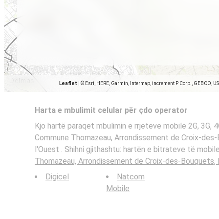
Leaflet
|
© Esri, HERE, Garmin, Intermap, increment P Corp., GEBCO, U
Harta e mbulimit celular për çdo operator
Kjo hartë paraqet mbulimin e rrjeteve mobile 2G, 3G,
Commune Thomazeau, Arrondissement de Croix-des-
l'Ouest . Shihni gjithashtu: hartën e bitrateve të mobi
Thomazeau, Arrondissement de Croix-des-Bouquets, 
Digicel
Natcom
Mobile