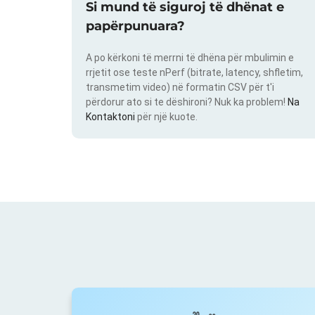
Si mund të siguroj të dhënat e
papërpunuara?
A po kërkoni të merrni të dhëna për mbulimin e
rrjetit ose teste nPerf (bitrate, latency, shfletim,
transmetim video) në formatin CSV për t'i
përdorur ato si te dëshironi? Nuk ka problem!
Na
Kontaktoni
për një kuote.