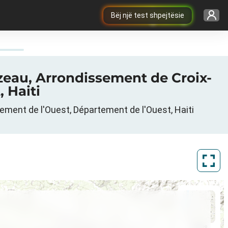
Bëj një test shpejtësie
eau, Arrondissement de Croix-
 Haiti
ent de l'Ouest, Département de l'Ouest, Haiti
ArcGIS