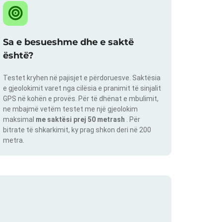
Sa e besueshme dhe e saktë
është?
Testet kryhen në pajisjet e përdoruesve. Saktësia
e gjeolokimit varet nga cilësia e pranimit të sinjalit
GPS në kohën e provës. Për të dhënat e mbulimit,
ne mbajmë vetëm testet me një gjeolokim
maksimal
me saktësi prej 50 metrash
. Për
bitrate të shkarkimit, ky prag shkon deri në 200
metra.