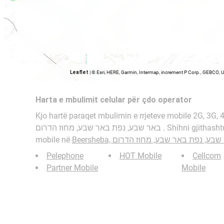
Leaflet
|
© Esri, HERE, Garmin, Intermap, increment P Corp., GEBCO, 
Harta e mbulimit celular për çdo operator
Kjo hartë paraqet mbulimin e rrjeteve mobile 2G, 3G,
באר שבע, נפת באר שבע, מחוז הדרום . Shihni gjithashtu: hartën e bitrateve të
mobile në
Beersheba, בע, נפת באר שבע, מחוז הדרום
Pelephone
HOT Mobile
Cellcom
Partner Mobile
Mobile