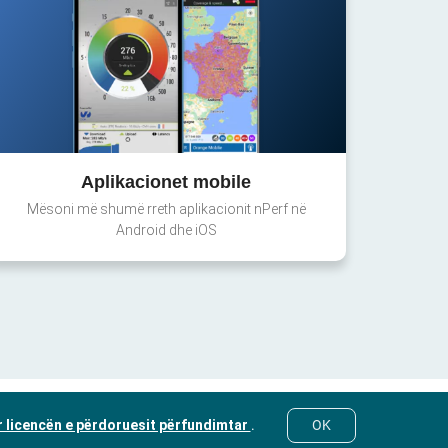
Aplikacionet mobile
Mësoni më shumë rreth aplikacionit nPerf në
Android dhe iOS
 licencën e përdoruesit përfundimtar
.
OK