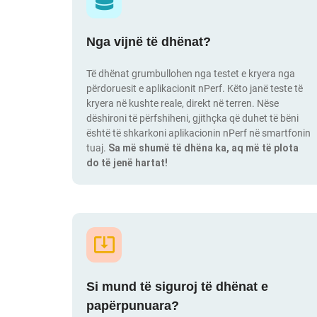
Nga vijnë të dhënat?
Të dhënat grumbullohen nga testet e kryera nga
përdoruesit e aplikacionit nPerf. Këto janë teste të
kryera në kushte reale, direkt në terren. Nëse
dëshironi të përfshiheni, gjithçka që duhet të bëni
është të shkarkoni aplikacionin nPerf në smartfonin
tuaj.
Sa më shumë të dhëna ka, aq më të plota
do të jenë hartat!
Si mund të siguroj të dhënat e
papërpunuara?