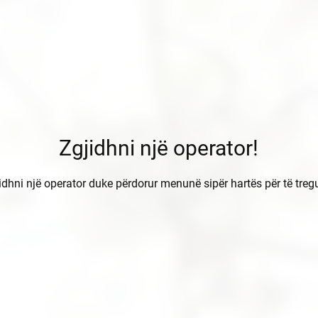
Zgjidhni një operator!
idhni një operator duke përdorur menunë sipër hartës për të treg