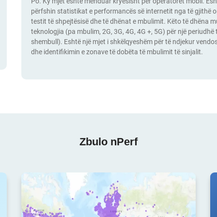
Po. Ky mjet është menduar kryesisht për operatorët mobil. Esh
përfshin statistikat e performancës së internetit nga të gjithë o
testit të shpejtësisë dhe të dhënat e mbulimit. Këto të dhëna m
teknologjia (pa mbulim, 2G, 3G, 4G, 4G +, 5G) për një periudhë
shembull). Eshtë një mjet i shkëlqyeshëm për të ndjekur vendos
dhe identifikimin e zonave të dobëta të mbulimit të sinjalit.
Zbulo nPerf