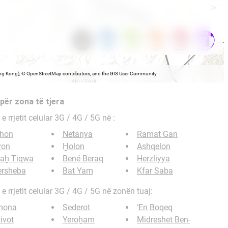
Hong Kong), © OpenStreetMap contributors, and the GIS User Community
 për zona të tjera
e rrjetit celular 3G / 4G / 5G në
:
shon
Netanya
Ramat Gan
yon
H̱olon
Ashqelon
taẖ Tiqwa
Bené Beraq
Herzliyya
ersheba
Bat Yam
Kfar Saba
 rrjetit celular 3G / 4G / 5G në zonën tuaj:
mona
Sederot
‘En Boqeq
ivot
Yeroẖam
Midreshet Ben-