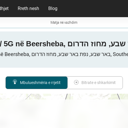
dhjet
Rreth nesh
Blog
Matja në vazhdim
Rrjetet celulare në Beersheb
Mbulueshmëria e rrjetit
Bitrate e shkarkimit