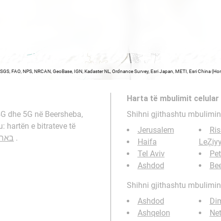
USGS, FAO, NPS, NRCAN, GeoBase, IGN, Kadaster NL, Ordnance Survey, Esri Japan, METI, Esri China (
Harta të mbulimit celular
 4G dhe 5G në Beersheba,
Shihni gjithashtu mbulimin 
Jerusalem
Ri
באר ש
.
Haifa
LeẔiy
Tel Aviv
Pe
Ashdod
Be
Shihni gjithashtu mbulimin e
Ashdod
Di
Ashqelon
Net