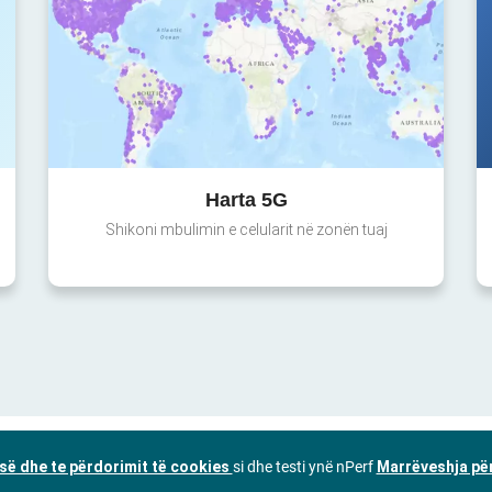
Harta 5G
Shikoni mbulimin e celularit në zonën tuaj
isë dhe te përdorimit të cookies
si dhe testi ynë nPerf
Marrëveshja për