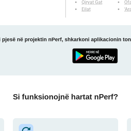
Qiryat Gat
Of
Eilat
‘Ar
 pjesë në projektin nPerf, shkarkoni aplikacionin ton
Si funksionojnë hartat nPerf?