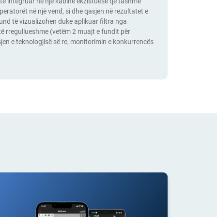
të integruar në një kabinë ekzistuese që tashmë
peratorët në një vend, si dhe qasjen në rezultatet e
und të vizualizohen duke aplikuar filtra nga
 të rregullueshme (vetëm 2 muajt e fundit për
jen e teknologjisë së re, monitorimin e konkurrencës