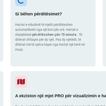
Si bëhen përditësimet?
Hartat e mbulimit të rrjetit përditësohen
automatikisht nga një bot çdo orë. Hartat e
shpejtësisë
përditësohen çdo 15 minuta
. Të
dhënat shfaqen për dy vjet. Pas dy vjetësh, të
dhënat më të vjetra hiqen nga hartat një herë në
muaj.
A ekziston një mjet PRO për vizualizimin e h