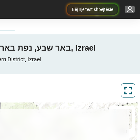
Bëj një test shpejtësie
Harta e mbulimit 3G / 4G / 5G në Beersheba, באר שבע, נפת באר שבע, מחוז הדרום, Izrael
a, באר שבע, נפת באר שבע, מחוז הדרום, Southern District, Izrael
ArcGIS