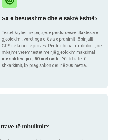
Sa e besueshme dhe e saktë është?
Testet kryhen në pajisjet e përdoruesve. Saktësia e
gjeolokimit varet nga cilësia e pranimit të sinjalit
GPS në kohën e provës. Për të dhënat e mbulimit, ne
mbajmë vetëm testet me një gjeolokim maksimal
me saktësi prej 50 metrash
. Për bitrate të
shkarkimit, ky prag shkon deri në 200 metra.
artave të mbulimit?