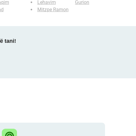
aqim
Lehavim
Gurion
ad
Mitzpe Ramon
ë tani!