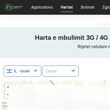
Applications
Hartat
Botimet
Zgji
IL
- Israel
+
−