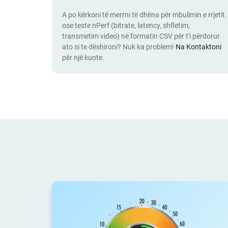
A po kërkoni të merrni të dhëna për mbulimin e rrjetit
ose teste nPerf (bitrate, latency, shfletim,
transmetim video) në formatin CSV për t'i përdorur
ato si te dëshironi? Nuk ka problem!
Na Kontaktoni
për një kuote.