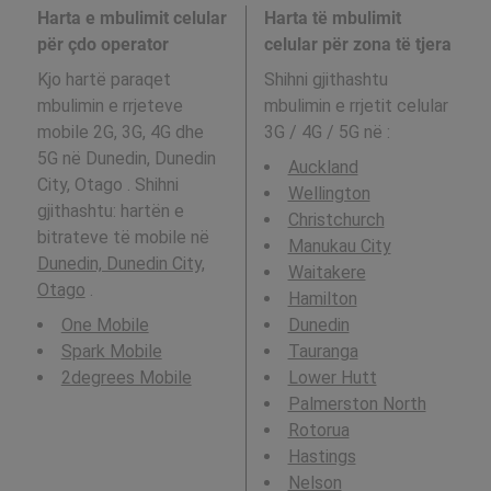
Harta e mbulimit celular
Harta të mbulimit
për çdo operator
celular për zona të tjera
Kjo hartë paraqet
Shihni gjithashtu
mbulimin e rrjeteve
mbulimin e rrjetit celular
mobile 2G, 3G, 4G dhe
3G / 4G / 5G në
:
5G në Dunedin, Dunedin
Auckland
City, Otago . Shihni
Wellington
gjithashtu: hartën e
Christchurch
bitrateve të mobile në
Manukau City
Dunedin, Dunedin City,
Waitakere
Otago
.
Hamilton
One Mobile
Dunedin
Spark Mobile
Tauranga
2degrees Mobile
Lower Hutt
Palmerston North
Rotorua
Hastings
Nelson