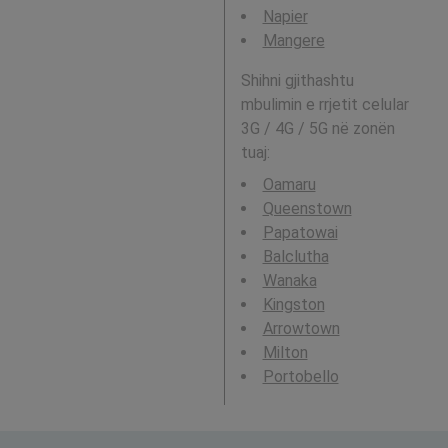
Napier
Mangere
Shihni gjithashtu
mbulimin e rrjetit celular
3G / 4G / 5G në zonën
tuaj:
Oamaru
Queenstown
Papatowai
Balclutha
Wanaka
Kingston
Arrowtown
Milton
Portobello