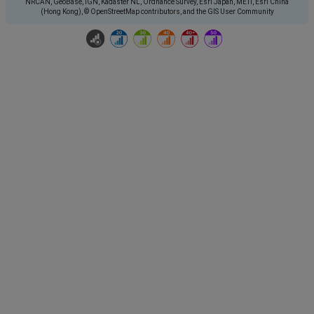
NRCAN, GeoBase, IGN, Kadaster NL, Ordnance Survey, Esri Japan, METI, Esri China
(Hong Kong), © OpenStreetMap contributors, and the GIS User Community