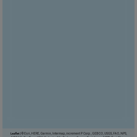
Leaflet
|
© Esri, HERE, Garmin, Intermap, increment P Corp., GEBCO, USGS, FAO, NPS,