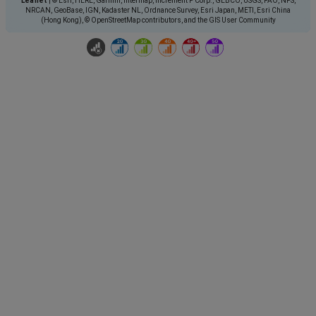
Leaflet
|
© Esri, HERE, Garmin, Intermap, increment P Corp., GEBCO, USGS, FAO, NPS,
NRCAN, GeoBase, IGN, Kadaster NL, Ordnance Survey, Esri Japan, METI, Esri China
(Hong Kong), © OpenStreetMap contributors, and the GIS User Community