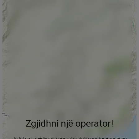
Zgjidhni një operator!
Ju lutemi zgjidhni një operator duke përdorur menunë