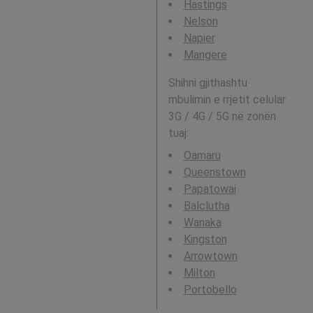
Hastings
Nelson
Napier
Mangere
Shihni gjithashtu
mbulimin e rrjetit celular
3G / 4G / 5G në zonën
tuaj:
Oamaru
Queenstown
Papatowai
Balclutha
Wanaka
Kingston
Arrowtown
Milton
Portobello