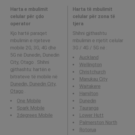
Harta e mbulimit
Harta të mbulimit
celular për çdo
celular për zona të
operator
tjera
Kjo hartë paraqet
Shihni gjithashtu
mbulimin e rrjeteve
mbulimin e rrjetit celular
mobile 2G, 3G, 4G dhe
3G / 4G / 5G në
:
5G në Dunedin, Dunedin
Auckland
City, Otago . Shihni
Wellington
gjithashtu: hartën e
Christchurch
bitrateve të mobile në
Manukau City
Dunedin, Dunedin City,
Waitakere
Otago
.
Hamilton
One Mobile
Dunedin
Spark Mobile
Tauranga
2degrees Mobile
Lower Hutt
Palmerston North
Rotorua