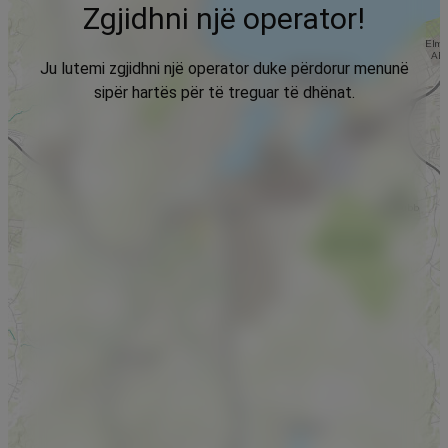
Zgjidhni një operator!
Ju lutemi zgjidhni një operator duke përdorur menunë
sipër hartës për të treguar të dhënat.