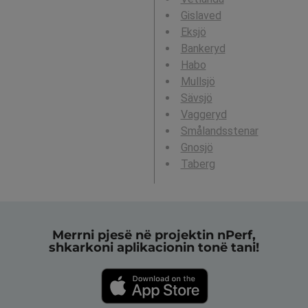
Gislaved
Eksjö
Bankeryd
Habo
Mullsjö
Sävsjö
Vaggeryd
Smålandsstenar
Gnosjö
Taberg
Merrni pjesë në projektin nPerf,
shkarkoni aplikacionin tonë tani!