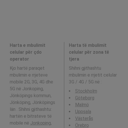
Harta e mbulimit
Harta të mbulimit
celular për çdo
celular për zona të
operator
tjera
Kjo hartë paraqet
Shihni gjithashtu
mbulimin e rrjeteve
mbulimin e rrjetit celular
mobile 2G, 3G, 4G dhe
3G / 4G / 5G në
:
5G në Jonkoping,
Stockholm
Jönköpings kommun,
Göteborg
Jönköping, Jönköpings
Malmö
län . Shihni gjithashtu:
Uppsala
hartën e bitrateve të
Västerås
mobile në
Jonkoping,
Örebro