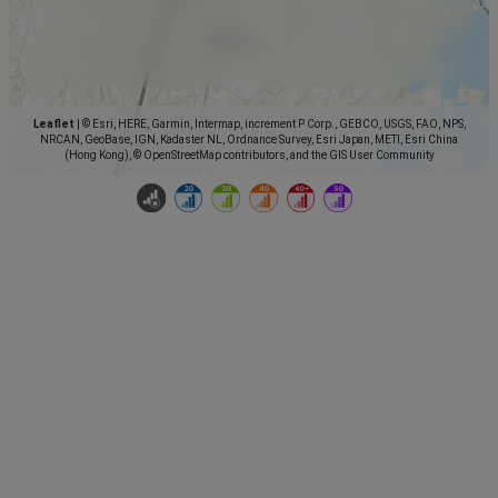
Leaflet
|
© Esri, HERE, Garmin, Intermap, increment P Corp., GEBCO, USGS, FAO, NPS,
NRCAN, GeoBase, IGN, Kadaster NL, Ordnance Survey, Esri Japan, METI, Esri China
(Hong Kong), © OpenStreetMap contributors, and the GIS User Community