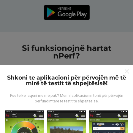
Si funksionojnë hartat
nPerf?
Shkoni te aplikacioni për përvojën më të
mirë të testit të shpejtësisë!
Pse të kënaqeni me më pak? Merrni aplikacionin tonë për përvojën
Nga vijnë të dhënat?
përfundimtare të testit të shpejtësisë!
Të dhënat grumbullohen nga testet e kryera nga
përdoruesit e aplikacionit nPerf. Këto janë teste të
kryera në kushte reale, direkt në terren. Nëse dëshironi
të përfshiheni, gjithçka që duhet të bëni është të