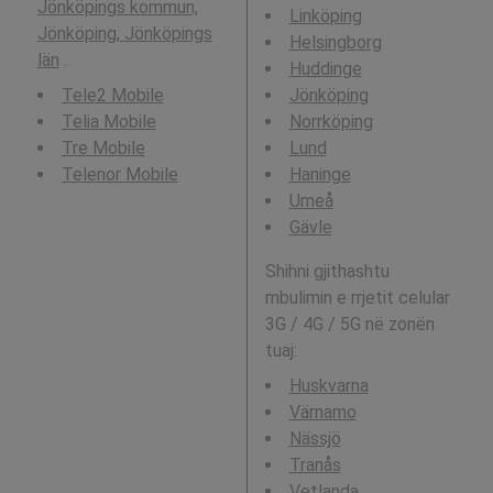
Jönköpings kommun,
Linköping
Jönköping, Jönköpings
Helsingborg
län
.
Huddinge
Tele2 Mobile
Jönköping
Telia Mobile
Norrköping
Tre Mobile
Lund
Telenor Mobile
Haninge
Umeå
Gävle
Shihni gjithashtu
mbulimin e rrjetit celular
3G / 4G / 5G në zonën
tuaj:
Huskvarna
Värnamo
Nässjö
Tranås
Vetlanda