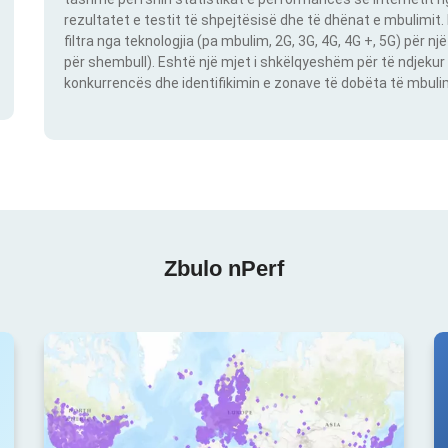
rezultatet e testit të shpejtësisë dhe të dhënat e mbulimit
filtra nga teknologjia (pa mbulim, 2G, 3G, 4G, 4G +, 5G) për 
për shembull). Eshtë një mjet i shkëlqyeshëm për të ndjekur 
konkurrencës dhe identifikimin e zonave të dobëta të mbulimit
Zbulo nPerf