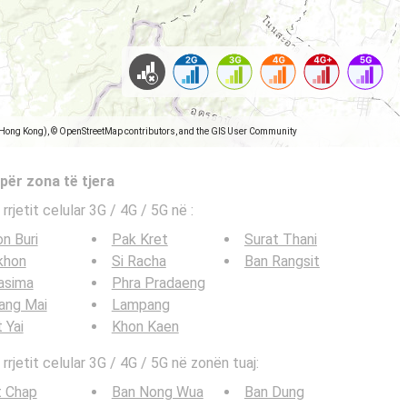
(Hong Kong), © OpenStreetMap contributors, and the GIS User Community
 për zona të tjera
 rrjetit celular 3G / 4G / 5G në
:
n Buri
Pak Kret
Surat Thani
khon
Si Racha
Ban Rangsit
asima
Phra Pradaeng
ang Mai
Lampang
 Yai
Khon Kaen
 rrjetit celular 3G / 4G / 5G në zonën tuaj:
t Chap
Ban Nong Wua
Ban Dung