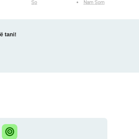
So
Nam Som
ë tani!