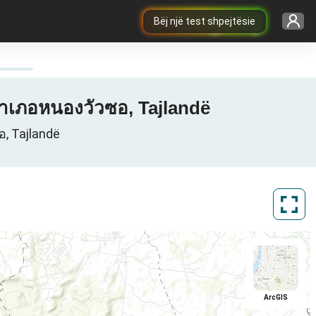
Bëj një test shpejtësie
อำเภอหนองวัวซอ, Tajlandë
อ, Tajlandë
ArcGIS