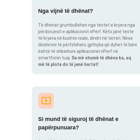
Nga vijnë të dhënat?
Të dhënat grumbullohen nga testet e kryera nga
përdoruesit e aplikacionit nPerf. Këto janë teste
të kryera në kushte reale, direkt në terren. Nëse
dëshironi të përfshiheni, gjithçka që duhet të bëni
është të shkarkoni aplikacionin nPerf në
smartfonin tuaj.
Sa më shumë të dhëna ka, aq
më të plota do të jenë hartat!
Si mund të siguroj të dhënat e
papërpunuara?