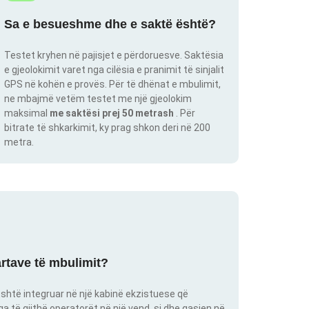
Sa e besueshme dhe e saktë është?
Testet kryhen në pajisjet e përdoruesve. Saktësia
e gjeolokimit varet nga cilësia e pranimit të sinjalit
GPS në kohën e provës. Për të dhënat e mbulimit,
ne mbajmë vetëm testet me një gjeolokim
maksimal
me saktësi prej 50 metrash
. Për
bitrate të shkarkimit, ky prag shkon deri në 200
metra.
artave të mbulimit?
shtë integruar në një kabinë ekzistuese që
 të gjithë operatorët në një vend, si dhe qasjen në