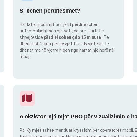
Si bëhen përditësimet?
Hartat e mbulimit të rrjetit përditësohen
automatikisht nga një bot çdo orë. Hartat e
shpejtësisë
përditësohen çdo 15 minuta
. Të
dhënat shfaqen për dy vjet. Pas dy vjetësh, të
dhënat më të vjetra hiqen nga hartat një herë në
muaj.
A ekziston një mjet PRO për vizualizimin e h
Po. Ky mjet është menduar kryesisht për operatorët mobil. E
tashmë përfshin statistikat e performancës së internetit nga