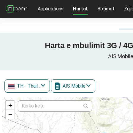
Applications
Hartat
Botimet
Zgji
Harta e mbulimit 3G / 4
AIS Mobile
TH
- Thailand
AIS Mobile
+
−