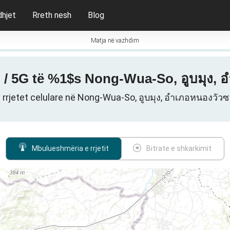
dhjet
Rreth nesh
Blog
Matja në vazhdim
G / 5G të %1$s Nong-Wua-So, อูบมุง, 
 rrjetet celulare në Nong-Wua-So, อูบมุง, อำเภอหนองวัวซ
Mbulueshmëria e rrjetit
Bitrate e shkarkimit