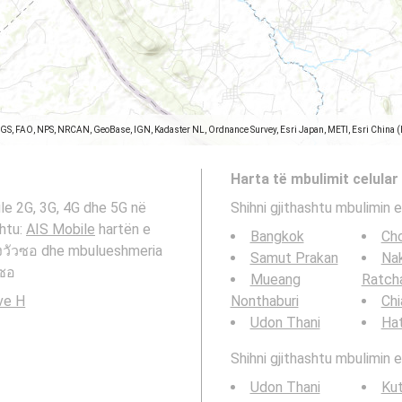
SGS, FAO, NPS, NRCAN, GeoBase, IGN, Kadaster NL, Ordnance Survey, Esri Japan, METI, Esri China 
Harta të mbulimit celular
le 2G, 3G, 4G dhe 5G në
Shihni gjithashtu mbulimin e
htu:
AIS Mobile
hartën e
Bangkok
Cho
องวัวซอ dhe mbulueshmeria
Samut Prakan
Na
วซอ
Mueang
Ratch
ve H
Nonthaburi
Chi
Udon Thani
Hat
Shihni gjithashtu mbulimin e
Udon Thani
Ku