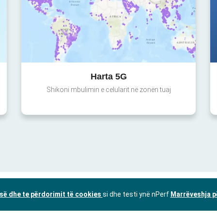
Harta 5G
Shikoni mbulimin e celularit në zonën tuaj
isë dhe te përdorimit të cookies
si dhe testi ynë nPerf
Marrëveshja p