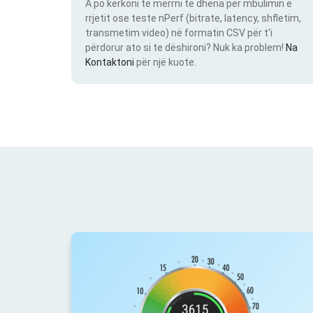
A po kërkoni të merrni të dhëna për mbulimin e
rrjetit ose teste nPerf (bitrate, latency, shfletim,
transmetim video) në formatin CSV për t'i
përdorur ato si te dëshironi? Nuk ka problem!
Na
Kontaktoni
për një kuote.