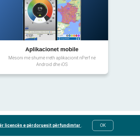
Aplikacionet mobile
Mësoni më shumë rreth aplikacionit nPerf në
Android dhe iOS
ër licencën e përdoruesit përfundimtar
.
OK