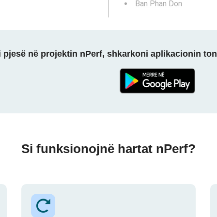
Ban Phan Don
 pjesë në projektin nPerf, shkarkoni aplikacionin ton
Si funksionojnë hartat nPerf?