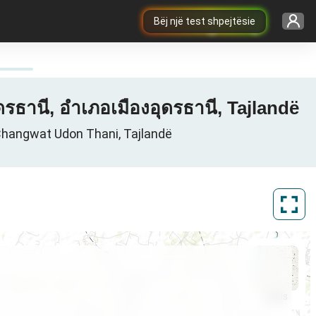
Bëj një test shpejtësie
ธานี, อำเภอเมืองอุดรธานี, Tajlandë
Changwat Udon Thani, Tajlandë
ArcGIS