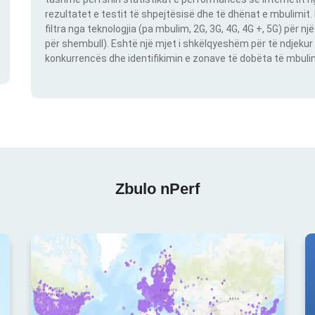
rezultatet e testit të shpejtësisë dhe të dhënat e mbulimit
filtra nga teknologjia (pa mbulim, 2G, 3G, 4G, 4G +, 5G) për 
për shembull). Eshtë një mjet i shkëlqyeshëm për të ndjekur 
konkurrencës dhe identifikimin e zonave të dobëta të mbulimit
Zbulo nPerf