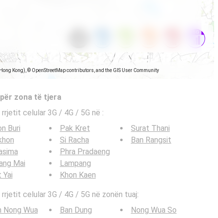
(Hong Kong), © OpenStreetMap contributors, and the GIS User Community
 për zona të tjera
 rrjetit celular 3G / 4G / 5G në
:
n Buri
Pak Kret
Surat Thani
khon
Si Racha
Ban Rangsit
asima
Phra Pradaeng
ang Mai
Lampang
 Yai
Khon Kaen
 rrjetit celular 3G / 4G / 5G në zonën tuaj:
n Nong Wua
Ban Dung
Nong Wua So