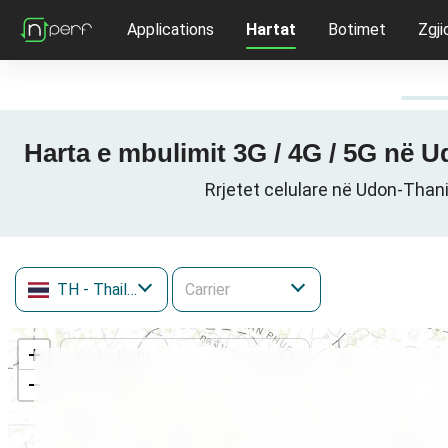
Applications
Hartat
Botimet
Zgji
Harta e mbulimit 3G / 4G / 5G në 
Rrjetet celulare në Udon-Tha
TH
- Thailand
+
−