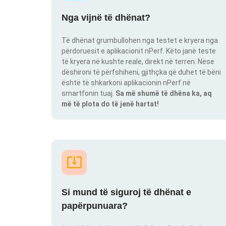
Nga vijnë të dhënat?
Të dhënat grumbullohen nga testet e kryera nga
përdoruesit e aplikacionit nPerf. Këto janë teste
të kryera në kushte reale, direkt në terren. Nëse
dëshironi të përfshiheni, gjithçka që duhet të bëni
është të shkarkoni aplikacionin nPerf në
smartfonin tuaj.
Sa më shumë të dhëna ka, aq
më të plota do të jenë hartat!
Si mund të siguroj të dhënat e
papërpunuara?