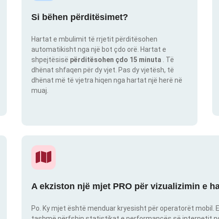
Si bëhen përditësimet?
Hartat e mbulimit të rrjetit përditësohen
automatikisht nga një bot çdo orë. Hartat e
shpejtësisë
përditësohen çdo 15 minuta
. Të
dhënat shfaqen për dy vjet. Pas dy vjetësh, të
dhënat më të vjetra hiqen nga hartat një herë në
muaj.
A ekziston një mjet PRO për vizualizimin e h
Po. Ky mjet është menduar kryesisht për operatorët mobil. E
tashmë përfshin statistikat e performancës së internetit nga