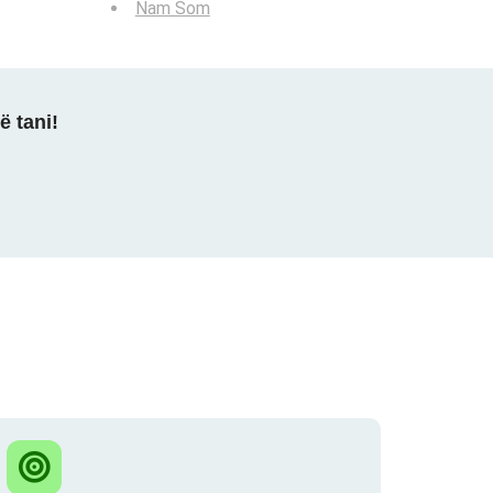
Nam Som
ë tani!