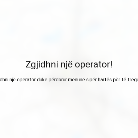
Zgjidhni një operator!
idhni një operator duke përdorur menunë sipër hartës për të treg