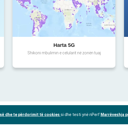
Harta 5G
Shikoni mbulimin e celularit në zonën tuaj
isë dhe te përdorimit të cookies
si dhe testi ynë nPerf
Marrëveshja p