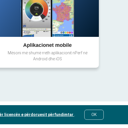
Aplikacionet mobile
Mësoni më shumë rreth aplikacionit nPerf në
Android dhe iOS
ër licencën e përdoruesit përfundimtar
.
OK