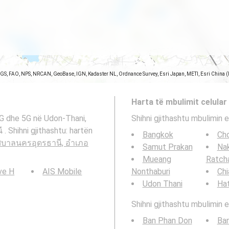
SGS, FAO, NPS, NRCAN, GeoBase, IGN, Kadaster NL, Ordnance Survey, Esri Japan, METI, Esri China 
Harta të mbulimit celular
4G dhe 5G në Udon-Thani,
Shihni gjithashtu mbulimin e
Shihni gjithashtu: hartën
Bangkok
Cho
ศบาลนครอุดรธานี, อำเภอ
Samut Prakan
Na
Mueang
Ratch
ve H
AIS Mobile
Nonthaburi
Chi
Udon Thani
Hat
Shihni gjithashtu mbulimin e
Ban Phan Don
Ba