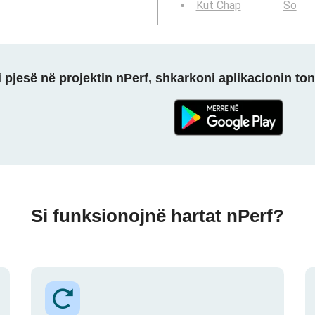
Kut Chap
So
 pjesë në projektin nPerf, shkarkoni aplikacionin ton
Si funksionojnë hartat nPerf?