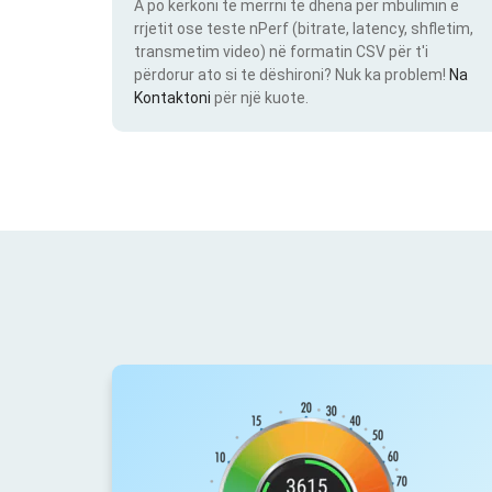
A po kërkoni të merrni të dhëna për mbulimin e
rrjetit ose teste nPerf (bitrate, latency, shfletim,
transmetim video) në formatin CSV për t'i
përdorur ato si te dëshironi? Nuk ka problem!
Na
Kontaktoni
për një kuote.