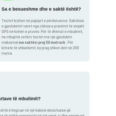
Sa e besueshme dhe e saktë është?
Testet kryhen në pajisjet e përdoruesve. Saktësia
e gjeolokimit varet nga cilësia e pranimit të sinjalit
GPS në kohën e provës. Për të dhënat e mbulimit,
ne mbajmë vetëm testet me një gjeolokim
maksimal
me saktësi prej 50 metrash
. Për
bitrate të shkarkimit, ky prag shkon deri në 200
metra.
artave të mbulimit?
shtë integruar në një kabinë ekzistuese që
 të gjithë operatorët në një vend, si dhe qasjen në