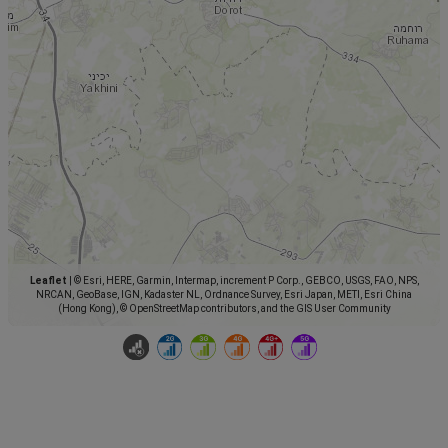
Leaflet
|
© Esri, HERE, Garmin, Intermap, increment P Corp., GEBCO, USGS, FAO, NPS,
NRCAN, GeoBase, IGN, Kadaster NL, Ordnance Survey, Esri Japan, METI, Esri China
(Hong Kong), © OpenStreetMap contributors, and the GIS User Community