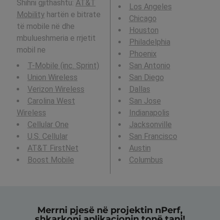
Shihni gjithashtu:
AT&T
Los Angeles
Mobility
hartën e bitrate
Chicago
të mobile në dhe
Houston
mbulueshmeria e rrjetit
Philadelphia
mobil ne
Phoenix
T-Mobile (inc. Sprint)
San Antonio
Union Wireless
San Diego
Verizon Wireless
Dallas
Carolina West
San Jose
Wireless
Indianapolis
Cellular One
Jacksonville
U.S. Cellular
San Francisco
AT&T FirstNet
Austin
Boost Mobile
Columbus
Merrni pjesë në projektin nPerf,
shkarkoni aplikacionin tonë tani!