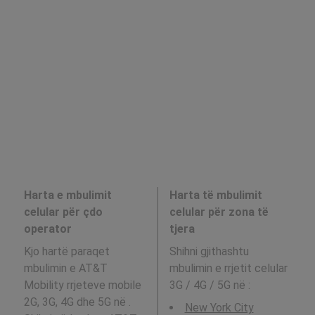
Harta e mbulimit
Harta të mbulimit
celular për çdo
celular për zona të
operator
tjera
Kjo hartë paraqet
Shihni gjithashtu
mbulimin e AT&T
mbulimin e rrjetit celular
Mobility rrjeteve mobile
3G / 4G / 5G në
:
2G, 3G, 4G dhe 5G në .
New York City