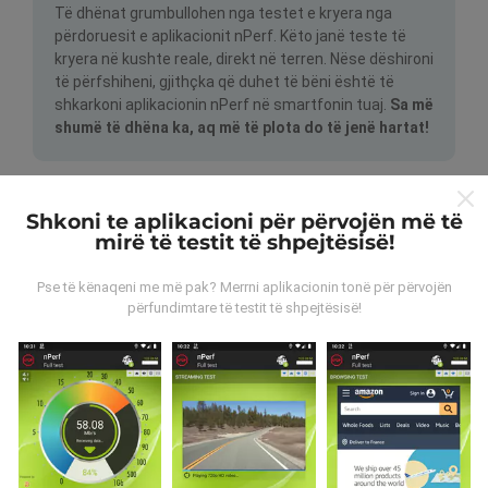
Të dhënat grumbullohen nga testet e kryera nga
përdoruesit e aplikacionit nPerf. Këto janë teste të
kryera në kushte reale, direkt në terren. Nëse dëshironi
të përfshiheni, gjithçka që duhet të bëni është të
shkarkoni aplikacionin nPerf në smartfonin tuaj.
Sa më
shumë të dhëna ka, aq më të plota do të jenë hartat!
Shkoni te aplikacioni për përvojën më të
mirë të testit të shpejtësisë!
Pse të kënaqeni me më pak? Merrni aplikacionin tonë për përvojën
Si bëhen përditësimet?
përfundimtare të testit të shpejtësisë!
Hartat e mbulimit të rrjetit përditësohen
automatikisht nga një bot çdo orë. Hartat e
shpejtësisë
përditësohen çdo 15 minuta
. Të dhënat
shfaqen për dy vjet. Pas dy vjetësh, të dhënat më të
vjetra hiqen nga hartat një herë në muaj.