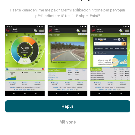
shumë të dhëna ka, aq më të plota do të jenë hartat!
Pse të kënaqeni me më pak? Merrni aplikacionin tonë për përvojën
përfundimtare të testit të shpejtësisë!
Si bëhen përditësimet?
Hartat e mbulimit të rrjetit përditësohen
automatikisht nga një bot çdo orë. Hartat e
shpejtësisë
përditësohen çdo 15 minuta
. Të dhënat
shfaqen për dy vjet. Pas dy vjetësh, të dhënat më të
vjetra hiqen nga hartat një herë në muaj.
Duke shfletuar nPerf.com, ju pranoni
Politika e privatësisë dhe
te përdorimit të cookies
si dhe testi ynë nPerf
Marrëveshja për
Hapur
licencën e përdoruesit përfundimtar
.
Më vonë
OK