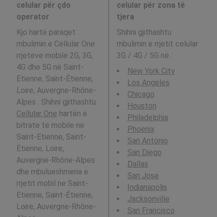
celular për çdo
celular për zona të
operator
tjera
Kjo hartë paraqet
Shihni gjithashtu
mbulimin e Cellular One
mbulimin e rrjetit celular
rrjeteve mobile 2G, 3G,
3G / 4G / 5G në
:
4G dhe 5G në Saint-
New York City
Etienne, Saint-Étienne,
Los Angeles
Loire, Auvergne-Rhône-
Chicago
Alpes . Shihni gjithashtu:
Houston
Cellular One
hartën e
Philadelphia
bitrate të mobile në
Phoenix
Saint-Etienne, Saint-
San Antonio
Étienne, Loire,
San Diego
Auvergne-Rhône-Alpes
Dallas
dhe mbulueshmeria e
San Jose
rrjetit mobil ne Saint-
Indianapolis
Etienne, Saint-Étienne,
Jacksonville
Loire, Auvergne-Rhône-
San Francisco