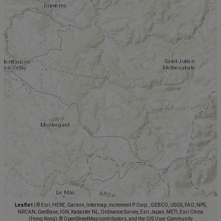
Leaflet
|
© Esri, HERE, Garmin, Intermap, increment P Corp., GEBCO, USGS, FAO, NPS,
NRCAN, GeoBase, IGN, Kadaster NL, Ordnance Survey, Esri Japan, METI, Esri China
(Hong Kong), © OpenStreetMap contributors, and the GIS User Community