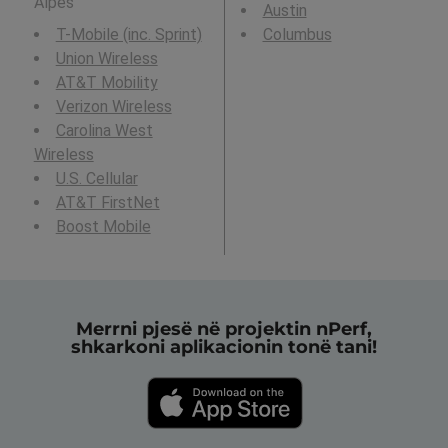
Alpes
Austin
T-Mobile (inc. Sprint)
Columbus
Union Wireless
AT&T Mobility
Verizon Wireless
Carolina West
Wireless
U.S. Cellular
AT&T FirstNet
Boost Mobile
Merrni pjesë në projektin nPerf,
shkarkoni aplikacionin tonë tani!