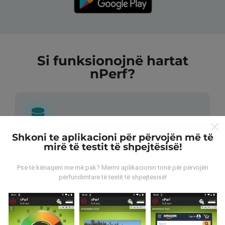
Si funksionojnë hartat
nPerf?
Shkoni te aplikacioni për përvojën më të
Nga vijnë të dhënat?
mirë të testit të shpejtësisë!
Të dhënat grumbullohen nga testet e kryera nga
Pse të kënaqeni me më pak? Merrni aplikacionin tonë për përvojën
përfundimtare të testit të shpejtësisë!
përdoruesit e aplikacionit nPerf. Këto janë teste të
kryera në kushte reale, direkt në terren. Nëse dëshironi
të përfshiheni, gjithçka që duhet të bëni është të
shkarkoni aplikacionin nPerf në smartfonin tuaj.
Sa më
shumë të dhëna ka, aq më të plota do të jenë hartat!