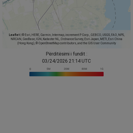
Leaflet
|
© Esri, HERE, Garmin, Intermap, increment P Corp., GEBCO, USGS, FAO, NPS,
NRCAN, GeoBase, IGN, Kadaster NL, Ordnance Survey, Esri Japan, METI, Esri China
(Hong Kong), © OpenStreetMap contributors, and the GIS User Community
Përditësimi i fundit :
03/24/2026 21:14 UTC