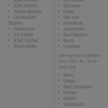
AT&T Mobility
San Diego
Verizon Wireless
Dallas
Carolina West
San Jose
Wireless
Indianapolis
Cellular One
Jacksonville
U.S. Cellular
San Francisco
AT&T FirstNet
Austin
Boost Mobile
Columbus
Shihni gjithashtu shkallët
e bit-it 3G / 4G / 5G në
zonën tuaj:
Miami
Tampa
Saint Petersburg
Orlando
Hialeah
Tallahassee