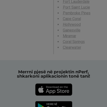
Fort Lauderdale
Port Saint Lucie
Pembroke Pines
Cape Coral
Hollywood
Gainesville
Miramar
Coral Springs
Clearwater
Merrni pjesë në projektin nPerf,
shkarkoni aplikacionin tonë tani!