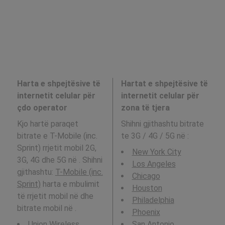
Harta e shpejtësive të
Hartat e shpejtësive të
internetit celular për
internetit celular për
çdo operator
zona të tjera
Kjo hartë paraqet
Shihni gjithashtu bitrate
bitrate e T-Mobile (inc.
te 3G / 4G / 5G në
:
Sprint) rrjetit mobil 2G,
New York City
3G, 4G dhe 5G në . Shihni
Los Angeles
gjithashtu:
T-Mobile (inc.
Chicago
Sprint)
harta e mbulimit
Houston
të rrjetit mobil në dhe
Philadelphia
bitrate mobil në .
Phoenix
Union Wireless
San Antonio