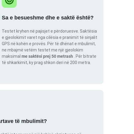
Sa e besueshme dhe e saktë është?
Testet kryhen në pajisjet e përdoruesve. Saktësia
e gjeolokimit varet nga cilësia e pranimit të sinjalit
GPS në kohën e provës. Për të dhënat e mbulimit,
ne mbajmë vetëm testet me një gjeolokim
maksimal
me saktësi prej 50 metrash
. Për bitrate
të shkarkimit, ky prag shkon deri në 200 metra.
artave të mbulimit?