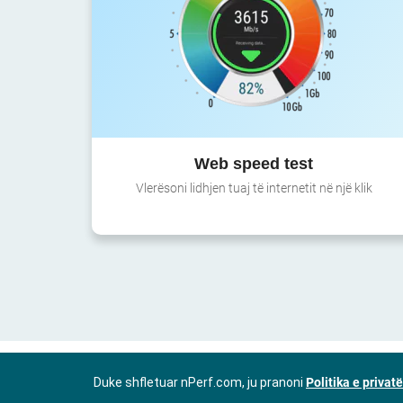
Web speed test
Vlerësoni lidhjen tuaj të internetit në një klik
Duke shfletuar nPerf.com, ju pranoni
Politika e privat