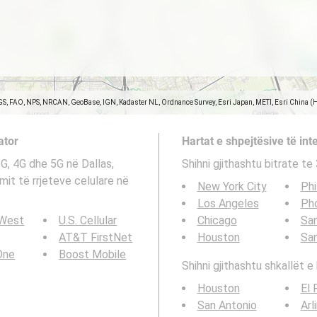
GS, FAO, NPS, NRCAN, GeoBase, IGN, Kadaster NL, Ordnance Survey, Esri Japan, METI, Esri China (
ator
Hartat e shpejtësive të inte
3G, 4G dhe 5G në Dallas,
Shihni gjithashtu bitrate t
imit të rrjeteve celulare në
New York City
Phi
Los Angeles
Ph
 West
U.S. Cellular
Chicago
San
AT&T FirstNet
Houston
Sa
 One
Boost Mobile
Shihni gjithashtu shkallët e 
Houston
El 
San Antonio
Arl