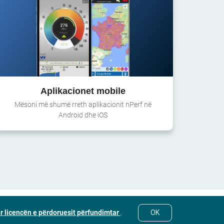
Aplikacionet mobile
Mësoni më shumë rreth aplikacionit nPerf në
Android dhe iOS
r licencën e përdoruesit përfundimtar
.
OK