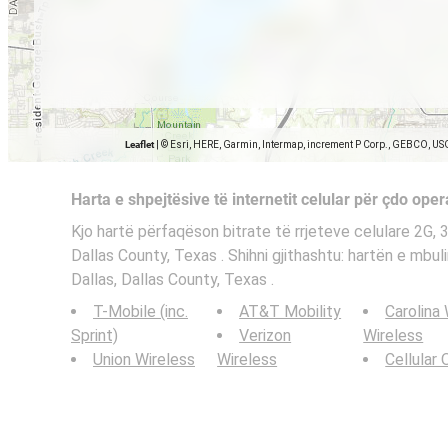
Leaflet
|
© Esri, HERE, Garmin, Intermap, increment P Corp., GEBCO, US
Harta e shpejtësive të internetit celular për çdo oper
Kjo hartë përfaqëson bitrate të rrjeteve celulare 2G, 
Dallas County, Texas . Shihni gjithashtu: hartën e mbul
Dallas, Dallas County, Texas .
T-Mobile (inc.
AT&T Mobility
Carolina
Sprint)
Verizon
Wireless
Union Wireless
Wireless
Cellular