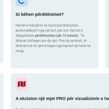
Si bëhen përditësimet?
Hartat e mbulimit të rrjetit përditësohen
automatikisht nga një bot çdo orë. Hartat e
shpejtësisë
përditësohen çdo 15 minuta
. Të
dhënat shfaqen për dy vjet. Pas dy vjetësh, të
dhënat më të vjetra hiqen nga hartat një herë në
muaj.
A ekziston një mjet PRO për vizualizimin e h