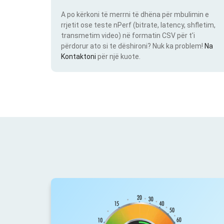
A po kërkoni të merrni të dhëna për mbulimin e
rrjetit ose teste nPerf (bitrate, latency, shfletim,
transmetim video) në formatin CSV për t'i
përdorur ato si te dëshironi? Nuk ka problem!
Na
Kontaktoni
për një kuote.