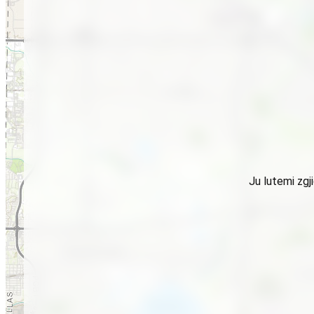
Ju lutemi zgj