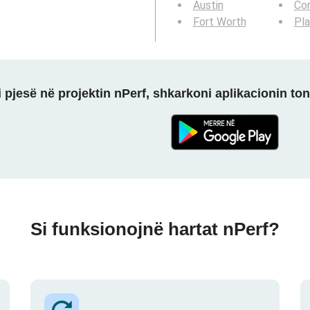
Austin
Cor
Fort Worth
Pl
 pjesë në projektin nPerf, shkarkoni aplikacionin ton
Si funksionojnë hartat nPerf?