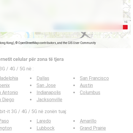
Hong Kong), © OpenStreetMap contributors, and the GIS User Community
rnetit celular për zona të tjera
e 3G / 4G / 5G në
:
ladelphia
Dallas
San Francisco
oenix
San Jose
Austin
 Antonio
Indianapolis
Columbus
n Diego
Jacksonville
bit-it 3G / 4G / 5G në zonën tuaj:
Paso
Laredo
Amarillo
ington
Lubbock
Grand Prairie