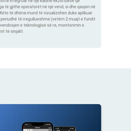
shtë integruar në një kabinë ekzistuese që
 të gjithë operatorët në një vend, si dhe qasjen në
. Këto të dhëna mund të vizualizohen duke aplikuar
një periudhë të rregullueshme (vetëm 2 muajt e fundit
vendosjen e teknologjisë së re, monitorimin e
 të sinjalit.