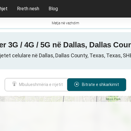
hjet
Rreth nesh
Blog
Matja në vazhdim
per 3G / 4G / 5G në Dallas, Dallas Co
jetet celulare në Dallas, Dallas County, Texas, Texas, S
Mbulueshmëria e rrjetit
Bitrate e shkarkimit