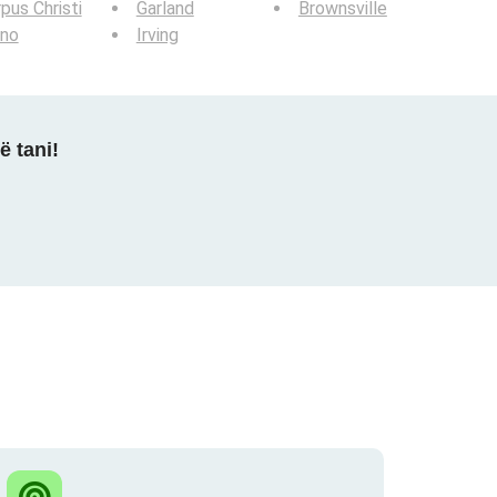
pus Christi
Garland
Brownsville
ano
Irving
ë tani!