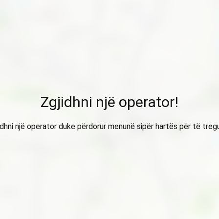
Zgjidhni një operator!
idhni një operator duke përdorur menunë sipër hartës për të treg