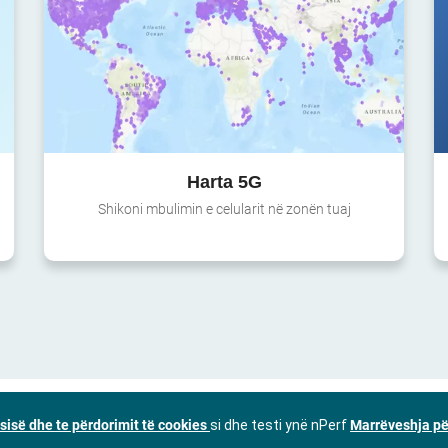
Harta 5G
Shikoni mbulimin e celularit në zonën tuaj
ësisë dhe te përdorimit të cookies
si dhe testi ynë nPerf
Marrëveshja pë