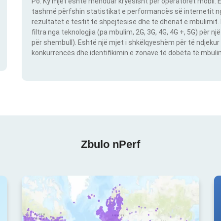
Po. Ky mjet është menduar kryesisht për operatorët mobil. E
tashmë përfshin statistikat e performancës së internetit nga
rezultatet e testit të shpejtësisë dhe të dhënat e mbulimit
filtra nga teknologjia (pa mbulim, 2G, 3G, 4G, 4G +, 5G) për 
për shembull). Eshtë një mjet i shkëlqyeshëm për të ndjekur 
konkurrencës dhe identifikimin e zonave të dobëta të mbulimit
Zbulo nPerf