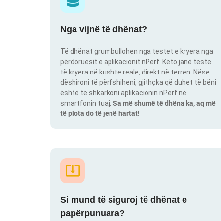
Nga vijnë të dhënat?
Të dhënat grumbullohen nga testet e kryera nga
përdoruesit e aplikacionit nPerf. Këto janë teste
të kryera në kushte reale, direkt në terren. Nëse
dëshironi të përfshiheni, gjithçka që duhet të bëni
është të shkarkoni aplikacionin nPerf në
smartfonin tuaj.
Sa më shumë të dhëna ka, aq më
të plota do të jenë hartat!
Si mund të siguroj të dhënat e
papërpunuara?