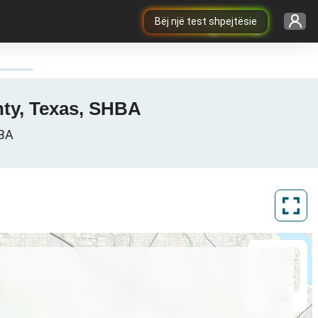
Bëj një test shpejtësie
unty, Texas, SHBA
HBA
ArcGIS