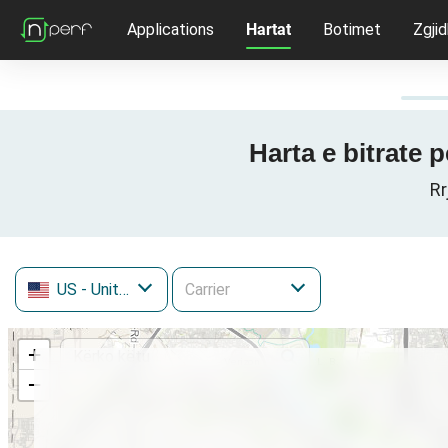
Applications
Hartat
Botimet
Zgjid
Harta e bitrate 
Rr
US
- United States
+
−