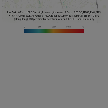
Leaflet
|
© Esri, HERE, Garmin, Intermap, increment P Corp., GEBCO, USGS, FAO, NPS,
NRCAN, GeoBase, IGN, Kadaster NL, Ordnance Survey, Esri Japan, METI, Esri China
(Hong Kong), © OpenStreetMap contributors, and the GIS User Community