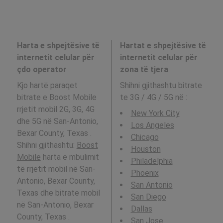
Harta e shpejtësive të
Hartat e shpejtësive të
internetit celular për
internetit celular për
çdo operator
zona të tjera
Kjo hartë paraqet
Shihni gjithashtu bitrate
bitrate e Boost Mobile
te 3G / 4G / 5G në
:
rrjetit mobil 2G, 3G, 4G
New York City
dhe 5G në San-Antonio,
Los Angeles
Bexar County, Texas .
Chicago
Shihni gjithashtu:
Boost
Houston
Mobile
harta e mbulimit
Philadelphia
të rrjetit mobil në San-
Phoenix
Antonio, Bexar County,
San Antonio
Texas dhe bitrate mobil
San Diego
në San-Antonio, Bexar
Dallas
County, Texas .
San Jose