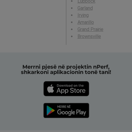
Lubbock
Garland
Irving
Amarillo
Grand Prairie
Brownsville
Merrni pjesë në projektin nPerf,
shkarkoni aplikacionin tonë tani!