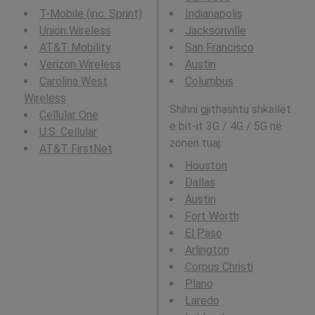
T-Mobile (inc. Sprint)
Indianapolis
Union Wireless
Jacksonville
AT&T Mobility
San Francisco
Verizon Wireless
Austin
Carolina West
Columbus
Wireless
Shihni gjithashtu shkallët
Cellular One
e bit-it 3G / 4G / 5G në
U.S. Cellular
zonën tuaj:
AT&T FirstNet
Houston
Dallas
Austin
Fort Worth
El Paso
Arlington
Corpus Christi
Plano
Laredo