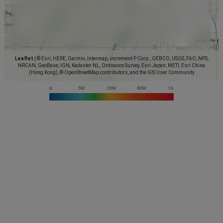
Leaflet
|
© Esri, HERE, Garmin, Intermap, increment P Corp., GEBCO, USGS, FAO, NPS,
NRCAN, GeoBase, IGN, Kadaster NL, Ordnance Survey, Esri Japan, METI, Esri China
(Hong Kong), © OpenStreetMap contributors, and the GIS User Community