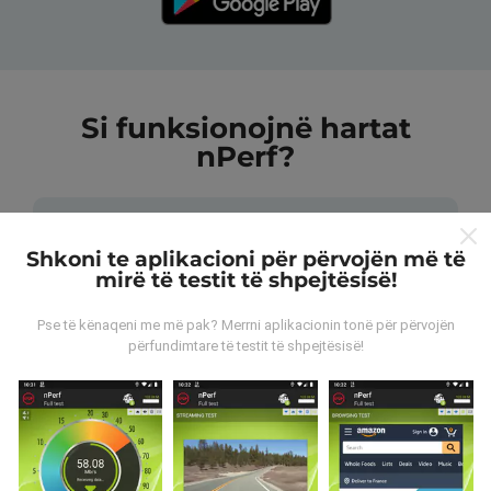
Si funksionojnë hartat
nPerf?
Shkoni te aplikacioni për përvojën më të
mirë të testit të shpejtësisë!
Nga vijnë të dhënat?
Pse të kënaqeni me më pak? Merrni aplikacionin tonë për përvojën
përfundimtare të testit të shpejtësisë!
Të dhënat grumbullohen nga testet e kryera nga
përdoruesit e aplikacionit nPerf. Këto janë teste të
kryera në kushte reale, direkt në terren. Nëse dëshironi
të përfshiheni, gjithçka që duhet të bëni është të
shkarkoni aplikacionin nPerf në smartfonin tuaj.
Sa më
shumë të dhëna ka, aq më të plota do të jenë hartat!