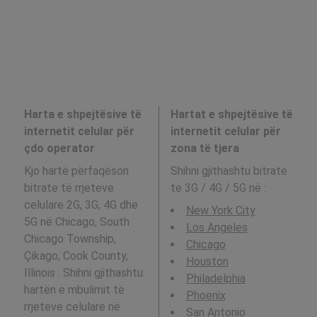
Harta e shpejtësive të
Hartat e shpejtësive të
internetit celular për
internetit celular për
çdo operator
zona të tjera
Kjo hartë përfaqëson
Shihni gjithashtu bitrate
bitrate të rrjeteve
te 3G / 4G / 5G në
:
celulare 2G, 3G, 4G dhe
New York City
5G në Chicago, South
Los Angeles
Chicago Township,
Chicago
Çikago, Cook County,
Houston
Illinois . Shihni gjithashtu:
Philadelphia
hartën e mbulimit të
Phoenix
rrjeteve celulare në
San Antonio