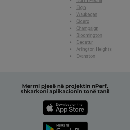
North Peoria
Elgin
Waukegan
Cicero
Champaign
Bloomington
Decatur
Arlington Heights
Evanston
Merrni pjesë në projektin nPerf,
shkarkoni aplikacionin tonë tani!