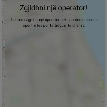
Zgjidhni një operator!
Ju lutemi zgjidhni një operator duke përdorur menunë
sipër hartës për të treguar të dhënat.