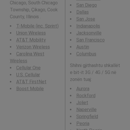
Chicago, South Chicago
San Diego
Township, Çikago, Cook
Dallas
County, Illinois .
San Jose
T-Mobile (inc. Sprint)
Indianapolis
Union Wireless
Jacksonville
AT&T Mobility
San Francisco
Verizon Wireless
Austin
Carolina West
Columbus
Wireless
Shihni gjithashtu shkallët
Cellular One
e bit-it 3G / 4G / 5G në
U.S. Cellular
zonën tuaj:
AT&T FirstNet
Boost Mobile
Aurora
Rockford
Joliet
Naperville
Springfield
Peoria