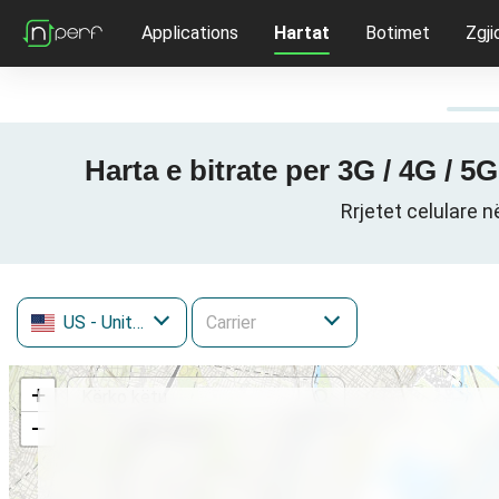
Applications
Hartat
Botimet
Zgji
Harta e bitrate per 3G / 4G / 
Rrjetet celulare 
US
- United States
+
−