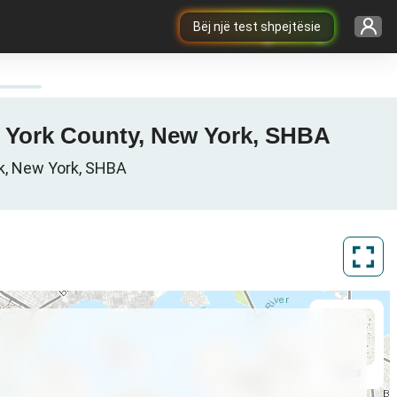
Bëj një test shpejtësie
New York County, New York, SHBA
rk, New York, SHBA
ArcGIS