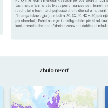
Po. Ky mjet është menduar kryesisht për operatorët mobil. E
tashmë përfshin statistikat e performancës së internetit nga
rezultatet e testit të shpejtësisë dhe të dhënat e mbulimit
filtra nga teknologjia (pa mbulim, 2G, 3G, 4G, 4G +, 5G) për 
për shembull). Eshtë një mjet i shkëlqyeshëm për të ndjekur 
konkurrencës dhe identifikimin e zonave të dobëta të mbulimit
Zbulo nPerf