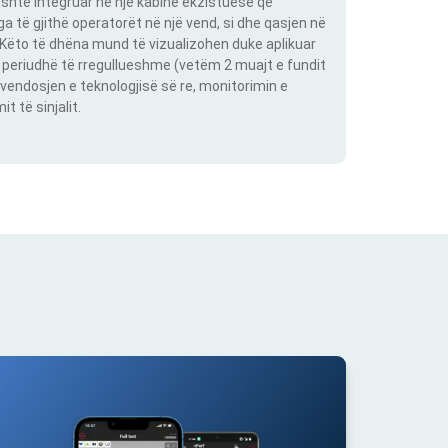
shtë integruar në një kabinë ekzistuese që
 të gjithë operatorët në një vend, si dhe qasjen në
. Këto të dhëna mund të vizualizohen duke aplikuar
një periudhë të rregullueshme (vetëm 2 muajt e fundit
vendosjen e teknologjisë së re, monitorimin e
 të sinjalit.