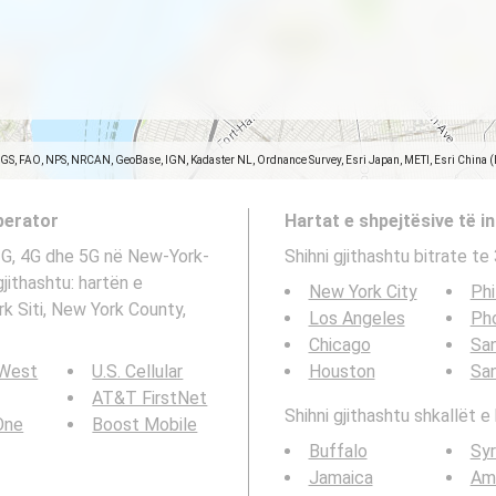
SGS, FAO, NPS, NRCAN, GeoBase, IGN, Kadaster NL, Ordnance Survey, Esri Japan, METI, Esri China 
operator
Hartat e shpejtësive të in
 3G, 4G dhe 5G në New-York-
Shihni gjithashtu bitrate t
gjithashtu: hartën e
New York City
Phi
rk Siti, New York County,
Los Angeles
Ph
Chicago
San
 West
U.S. Cellular
Houston
Sa
AT&T FirstNet
Shihni gjithashtu shkallët e 
 One
Boost Mobile
Buffalo
Sy
Jamaica
Am