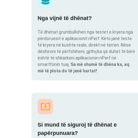
Nga vijnë të dhënat?
Të dhënat grumbullohen nga testet e kryera nga
përdoruesit e aplikacionit nPerf. Këto janë teste
të kryera në kushte reale, direkt në terren. Nëse
dëshironi të përfshiheni, gjithçka që duhet të bëni
është të shkarkoni aplikacionin nPerf në
smartfonin tuaj.
Sa më shumë të dhëna ka, aq
më të plota do të jenë hartat!
Si mund të siguroj të dhënat e
papërpunuara?