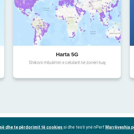
Harta 5G
Shikoni mbulimin e celularit në zonën tuaj
isë dhe te përdorimit të cookies
si dhe testi ynë nPerf
Marrëveshja p