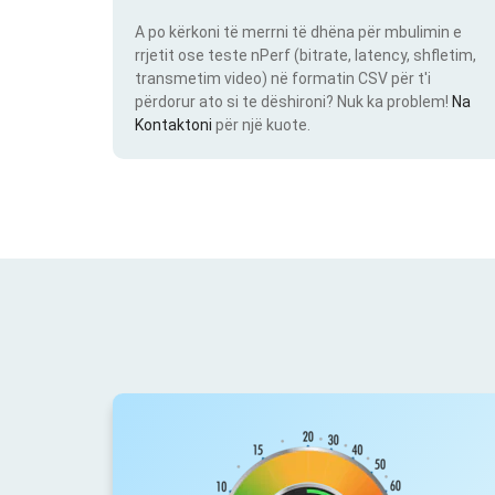
A po kërkoni të merrni të dhëna për mbulimin e
rrjetit ose teste nPerf (bitrate, latency, shfletim,
transmetim video) në formatin CSV për t'i
përdorur ato si te dëshironi? Nuk ka problem!
Na
Kontaktoni
për një kuote.