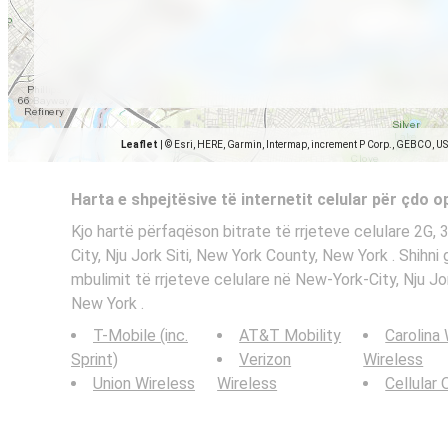
Leaflet
|
© Esri, HERE, Garmin, Intermap, increment P Corp., GEBCO, U
Harta e shpejtësive të internetit celular për çdo 
Kjo hartë përfaqëson bitrate të rrjeteve celulare 2G,
City, Nju Jork Siti, New York County, New York . Shihni 
mbulimit të rrjeteve celulare në New-York-City, Nju Jo
New York .
T-Mobile (inc.
AT&T Mobility
Carolina
Sprint)
Verizon
Wireless
Union Wireless
Wireless
Cellular