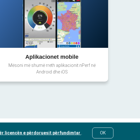
Aplikacionet mobile
Mësoni më shumë rreth aplikacionit nPerf në
Android dhe iOS
ër licencën e përdoruesit përfundimtar
.
OK