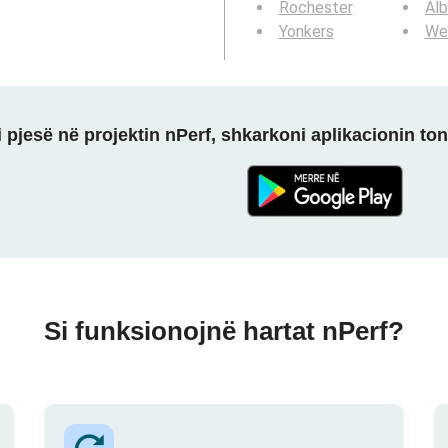
Rochester
Al
Yonkers
We
 pjesë në projektin nPerf, shkarkoni aplikacionin ton
Si funksionojnë hartat nPerf?