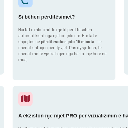
Si bëhen përditësimet?
Hartat e mbulimit të rrjetit përditësohen
automatikisht nga një bot çdo orë. Hartat e
shpejtësisë
përditësohen çdo 15 minuta
. Të
dhënat shfaqen për dy vjet. Pas dy vjetësh, të
dhënat më të vjetra hiqen nga hartat një herë në
muaj.
A ekziston një mjet PRO për vizualizimin e h