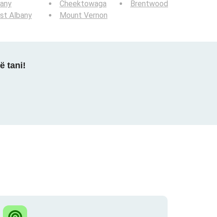
bany
Cheektowaga
Brentwood
st Albany
Mount Vernon
ë tani!