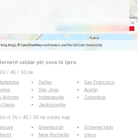
(Hong Kong), © OpenStreetMap contributors, and the GIS User Community
ternetit celular për zona të tjera
e 3G / 4G / 5G në
:
ladelphia
Dallas
San Francisco
oenix
San Jose
Austin
 Antonio
Indianapolis
Columbus
n Diego
Jacksonville
bit-it 3G / 4G / 5G në zonën tuaj:
racuse
Greenburgh
Schenectady
herst
New Rochelle
Utica