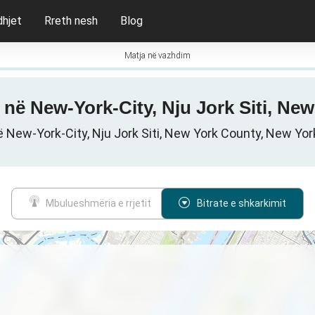
dhjet
Rreth nesh
Blog
Matja në vazhdim
5G në New-York-City, Nju Jork Siti, 
në New-York-City, Nju Jork Siti, New York County, New Yo
Mbulueshmëria e rrjetit
Bitrate e shkarkimit