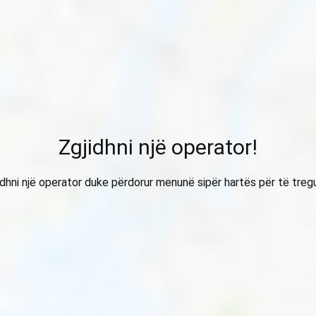
Zgjidhni një operator!
idhni një operator duke përdorur menunë sipër hartës për të treg