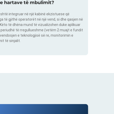
 e hartave të mbulimit?
shtë integruar në një kabinë ekzistuese që
 të gjithë operatorët në një vend, si dhe qasjen në
. Këto të dhëna mund të vizualizohen duke aplikuar
një periudhë të rregullueshme (vetëm 2 muajt e fundit
vendosjen e teknologjisë së re, monitorimin e
 të sinjalit.