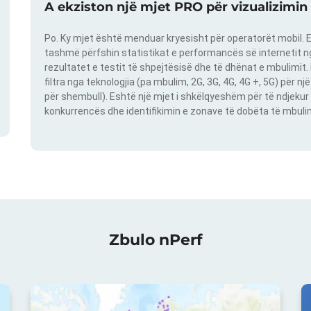
A ekziston një mjet PRO për vizualizimin
Po. Ky mjet është menduar kryesisht për operatorët mobil. E
tashmë përfshin statistikat e performancës së internetit nga
rezultatet e testit të shpejtësisë dhe të dhënat e mbulimit
filtra nga teknologjia (pa mbulim, 2G, 3G, 4G, 4G +, 5G) për 
për shembull). Eshtë një mjet i shkëlqyeshëm për të ndjekur 
konkurrencës dhe identifikimin e zonave të dobëta të mbulimit
Zbulo nPerf