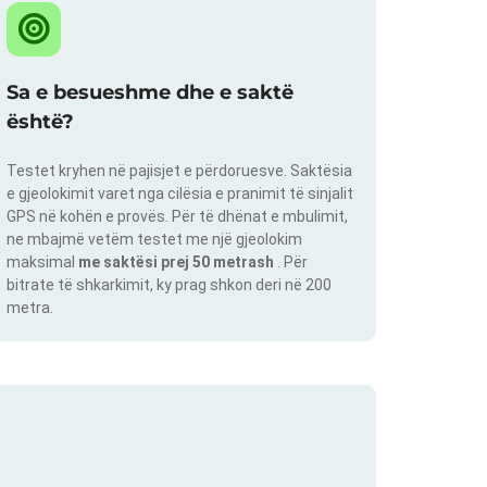
Sa e besueshme dhe e saktë
është?
Testet kryhen në pajisjet e përdoruesve. Saktësia
e gjeolokimit varet nga cilësia e pranimit të sinjalit
GPS në kohën e provës. Për të dhënat e mbulimit,
ne mbajmë vetëm testet me një gjeolokim
maksimal
me saktësi prej 50 metrash
. Për
bitrate të shkarkimit, ky prag shkon deri në 200
metra.