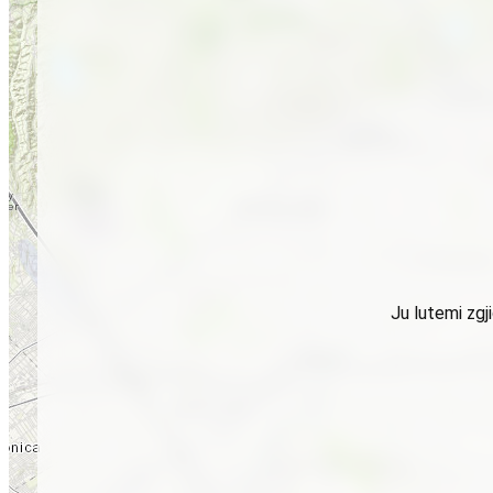
Ju lutemi zgj