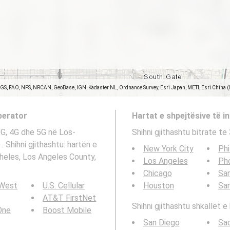
SGS, FAO, NPS, NRCAN, GeoBase, IGN, Kadaster NL, Ordnance Survey, Esri Japan, METI, Esri China 
operator
Hartat e shpejtësive të in
 3G, 4G dhe 5G në Los-
Shihni gjithashtu bitrate t
 Shihni gjithashtu: hartën e
New York City
Phi
xheles, Los Angeles County,
Los Angeles
Ph
Chicago
San
 West
U.S. Cellular
Houston
Sa
AT&T FirstNet
Shihni gjithashtu shkallët e 
 One
Boost Mobile
San Diego
Sa