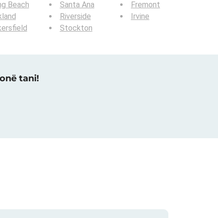
ng Beach
Santa Ana
Fremont
kland
Riverside
Irvine
ersfield
Stockton
onë tani!