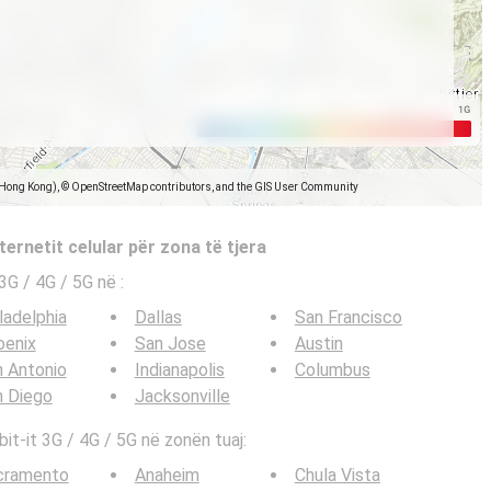
(Hong Kong), © OpenStreetMap contributors, and the GIS User Community
ternetit celular për zona të tjera
e 3G / 4G / 5G në
:
ladelphia
Dallas
San Francisco
oenix
San Jose
Austin
 Antonio
Indianapolis
Columbus
n Diego
Jacksonville
bit-it 3G / 4G / 5G në zonën tuaj:
cramento
Anaheim
Chula Vista