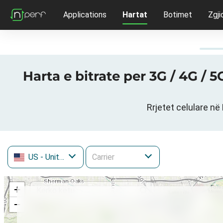
Applications
Hartat
Botimet
Zgji
Harta e bitrate per 3G / 4G / 
Rrjetet celulare në
US
- United States
+
−