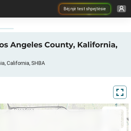
Bëj një test shpejtësie
Los Angeles County, Kalifornia,
ia, California, SHBA
ArcGIS