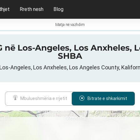
dhjet
Rreth nesh
Blog
Matja në vazhdim
5G në Los-Angeles, Los Anxheles, 
SHBA
 Los-Angeles, Los Anxheles, Los Angeles County, Kaliforn
Mbulueshmëria e rrjetit
Bitrate e shkarkimit