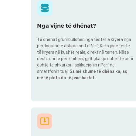
Nga vijnë të dhënat?
Të dhënat grumbullohen nga testet e kryera nga
përdoruesit e aplikacionit nPerf. Këto janë teste
të kryera në kushte reale, direkt në terren. Nëse
dëshironi të përfshiheni, gjithçka që duhet të bëni
është të shkarkoni aplikacionin nPerf në
smartfonin tuaj.
Sa më shumë të dhëna ka, aq
më të plota do të jenë hartat!