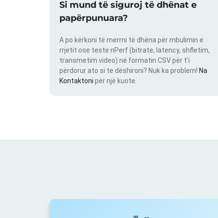
Si mund të siguroj të dhënat e
papërpunuara?
A po kërkoni të merrni të dhëna për mbulimin e
rrjetit ose teste nPerf (bitrate, latency, shfletim,
transmetim video) në formatin CSV për t'i
përdorur ato si te dëshironi? Nuk ka problem!
Na
Kontaktoni
për një kuote.