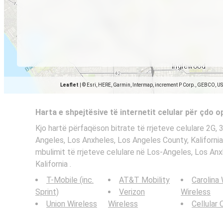
Leaflet
|
© Esri, HERE, Garmin, Intermap, increment P Corp., GEBCO, U
Harta e shpejtësive të internetit celular për çdo 
Kjo hartë përfaqëson bitrate të rrjeteve celulare 2G,
Angeles, Los Anxheles, Los Angeles County, Kalifornia .
mbulimit të rrjeteve celulare në Los-Angeles, Los An
Kalifornia .
T-Mobile (inc.
AT&T Mobility
Carolina
Sprint)
Verizon
Wireless
Union Wireless
Wireless
Cellular