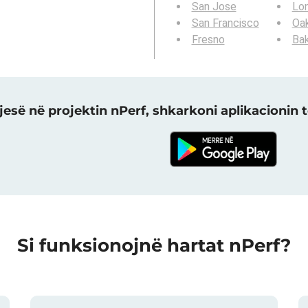
San Jose
Lo
San Francisco
Oa
Fresno
Bak
jesë në projektin nPerf, shkarkoni aplikacionin t
Si funksionojnë hartat nPerf?