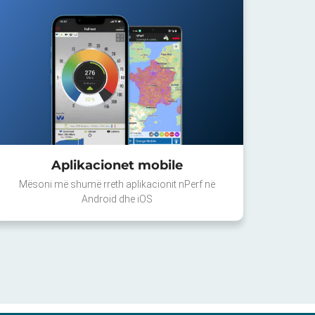
Aplikacionet mobile
Mësoni më shumë rreth aplikacionit nPerf në
Android dhe iOS