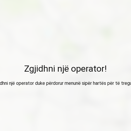
Zgjidhni një operator!
idhni një operator duke përdorur menunë sipër hartës për të treg