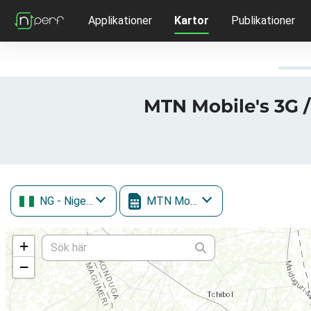
Applikationer
Kartor
Publikationer
MTN Mobile's 3G /
NG
- Nigeria
MTN Mobile
+
−