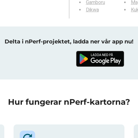
Gamboru
Ma
Dikwa
Ku
Delta i nPerf-projektet, ladda ner vår app nu!
Hur fungerar nPerf-kartorna?