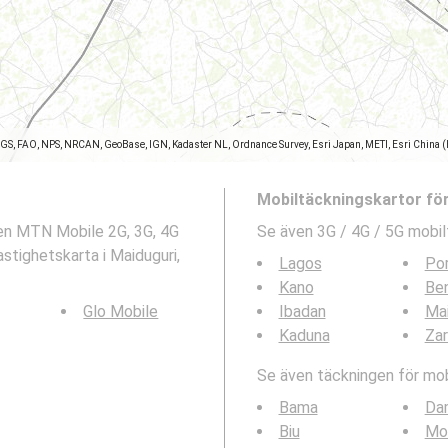
SGS, FAO, NPS, NRCAN, GeoBase, IGN, Kadaster NL, Ordnance Survey, Esri Japan, METI, Esri China 
Mobiltäckningskartor fö
ten MTN Mobile 2G, 3G, 4G
Se även 3G / 4G / 5G mobil
stighetskarta i Maiduguri,
Lagos
Por
Kano
Ben
Glo Mobile
Ibadan
Mai
Kaduna
Zar
Se även täckningen för mobi
Bama
Da
Biu
Mo