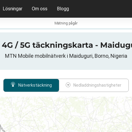
Lösningar
Om oss
Blogg
Mätning pågår
 4G / 5G täckningskarta - Maidugu
MTN Mobile mobilnätverk i Maiduguri, Borno, Nigeria
Nätverkstäckning
Nedladdningshastigheter