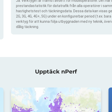
Ja. Verktyget är främst avsett för mobiloperatörer. Det har i
prestandastatistik för datatrafik från alla operatörer i samma
hastighetstest och täckningsdata. Dessa data kan visas gen
2G, 3G, 4G, 4G+, 5G) under en konfigurerbar period (t.ex. ba
verktyg för att kunna följa utbyggnaden med ny teknik, öve
dålig täckning.
Upptäck nPerf