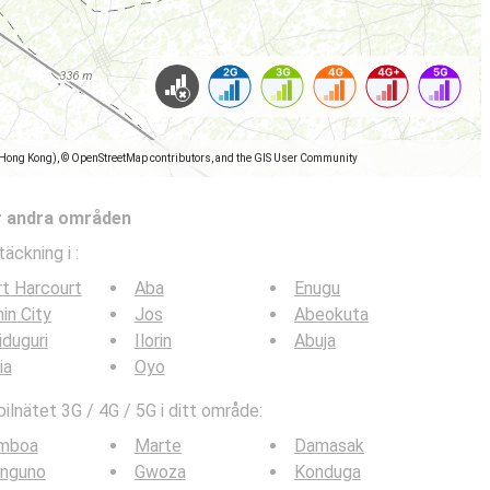
(Hong Kong), © OpenStreetMap contributors, and the GIS User Community
r andra områden
täckning i
:
t Harcourt
Aba
Enugu
in City
Jos
Abeokuta
duguri
Ilorin
Abuja
ia
Oyo
lnätet 3G / 4G / 5G i ditt område:
mboa
Marte
Damasak
nguno
Gwoza
Konduga