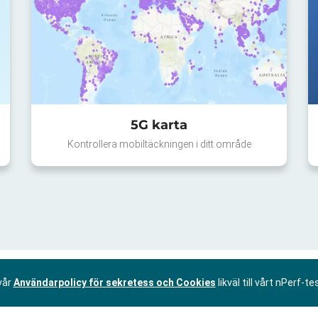
5G karta
Kontrollera mobiltäckningen i ditt område
vår
Användarpolicy för sekretess och Cookies
likväl till vårt nPerf-te