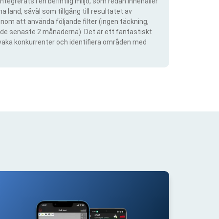
ntegrerats i en befintlig miljö, som redan innehåller
 land, såväl som tillgång till resultatet av
om att använda följande filter (ingen täckning,
ra de senaste 2 månaderna). Det är ett fantastiskt
rvaka konkurrenter och identifiera områden med