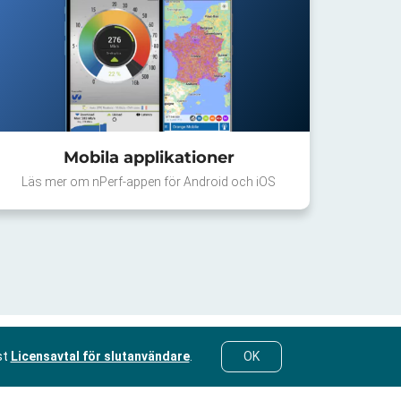
Mobila applikationer
Läs mer om nPerf-appen för Android och iOS
st
Licensavtal för slutanvändare
.
OK