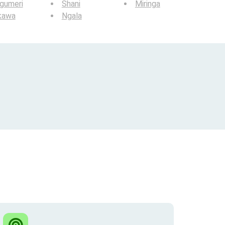
gumeri
Shani
Miringa
kawa
Ngala