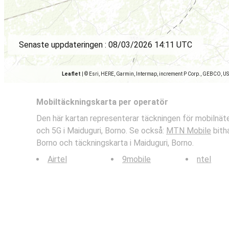
Senaste uppdateringen :
08/03/2026 14:11 UTC
Leaflet
|
© Esri, HERE, Garmin, Intermap, increment P Corp., GEBCO, U
Mobiltäckningskarta per operatör
Den här kartan representerar täckningen för mobilnä
och 5G i Maiduguri, Borno. Se också:
MTN Mobile
bitha
Borno och täckningskarta i Maiduguri, Borno.
Airtel
9mobile
ntel