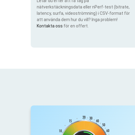
Letar du efter att få tag på
nätverkstäckningsdata eller nPerf-test (bitrate,
latency, surfa, videoströmning) i CSV-format för
att använda dem hur du vill? Inga problem!
Kontakta oss
för en offert.