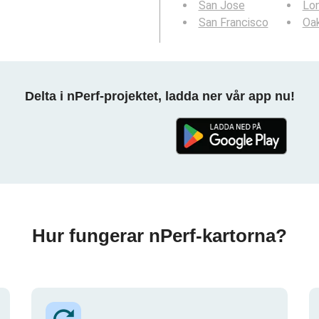
San Jose
Lo
San Francisco
Oa
Delta i nPerf-projektet, ladda ner vår app nu!
Hur fungerar nPerf-kartorna?