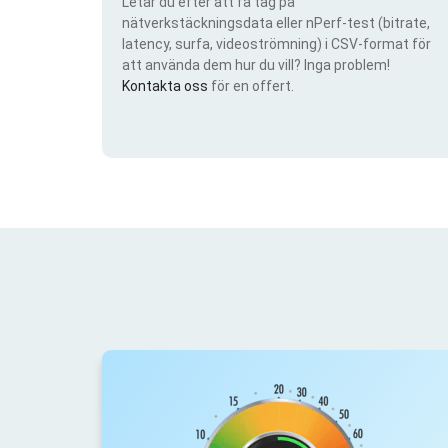
Letar du efter att få tag på
nätverkstäckningsdata eller nPerf-test (bitrate,
latency, surfa, videoströmning) i CSV-format för
att använda dem hur du vill? Inga problem!
Kontakta oss
för en offert.