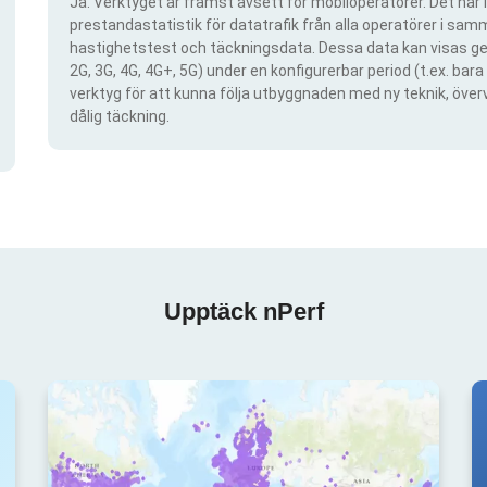
Ja. Verktyget är främst avsett för mobiloperatörer. Det har i
prestandastatistik för datatrafik från alla operatörer i samma
hastighetstest och täckningsdata. Dessa data kan visas gen
2G, 3G, 4G, 4G+, 5G) under en konfigurerbar period (t.ex. ba
verktyg för att kunna följa utbyggnaden med ny teknik, öve
dålig täckning.
Upptäck nPerf