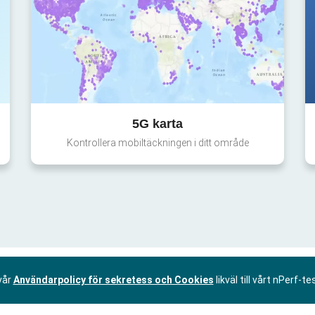
5G karta
Kontrollera mobiltäckningen i ditt område
vår
Användarpolicy för sekretess och Cookies
likväl till vårt nPerf-te