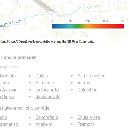
(Hong Kong), © OpenStreetMap contributors, and the GIS User Community
ör andra områden
tigheter i
:
ladelphia
Dallas
San Francisco
oenix
San Jose
Austin
 Antonio
Indianapolis
Columbus
n Diego
Jacksonville
tigheterna i ditt område :
esno
Bakersfield
Chula Vista
cramento
Anaheim
Fremont