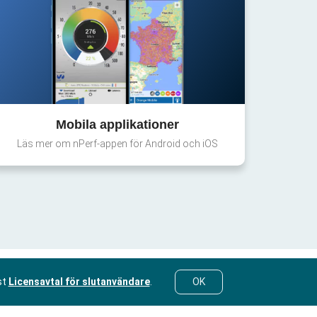
Mobila applikationer
Läs mer om nPerf-appen för Android och iOS
st
Licensavtal för slutanvändare
.
OK