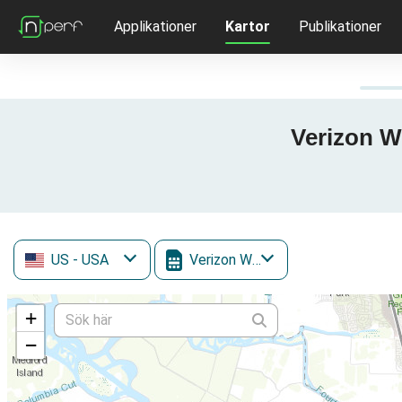
Applikationer
Kartor
Publikationer
Verizon Wi
US
- USA
Verizon Wireless
+
−