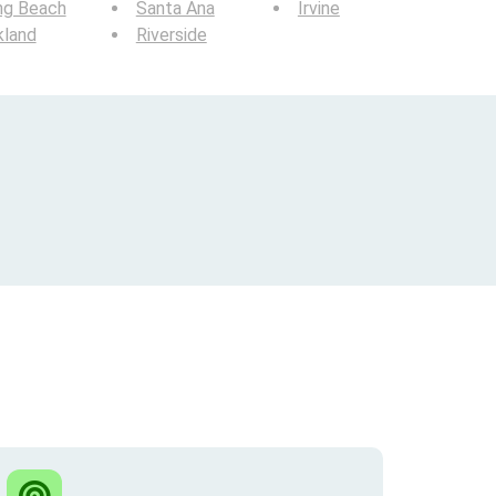
ng Beach
Santa Ana
Irvine
kland
Riverside