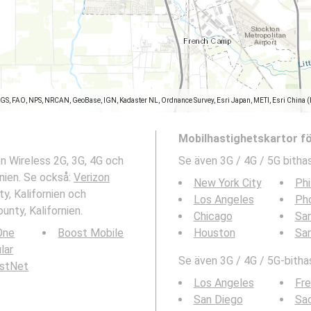
SGS, FAO, NPS, NRCAN, GeoBase, IGN, Kadaster NL, Ordnance Survey, Esri Japan, METI, Esri China 
Mobilhastighetskartor f
on Wireless 2G, 3G, 4G och
Se även 3G / 4G / 5G bithas
nien. Se också:
Verizon
New York City
Phi
y, Kalifornien och
Los Angeles
Ph
unty, Kalifornien.
Chicago
San
 One
Boost Mobile
Houston
Sa
ular
Se även 3G / 4G / 5G-bithas
rstNet
Los Angeles
Fr
San Diego
Sa