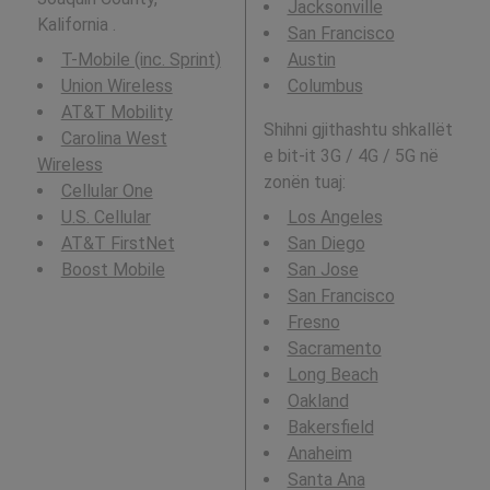
Jacksonville
Kalifornia .
San Francisco
T-Mobile (inc. Sprint)
Austin
Union Wireless
Columbus
AT&T Mobility
Shihni gjithashtu shkallët
Carolina West
e bit-it 3G / 4G / 5G në
Wireless
zonën tuaj:
Cellular One
U.S. Cellular
Los Angeles
AT&T FirstNet
San Diego
Boost Mobile
San Jose
San Francisco
Fresno
Sacramento
Long Beach
Oakland
Bakersfield
Anaheim
Santa Ana