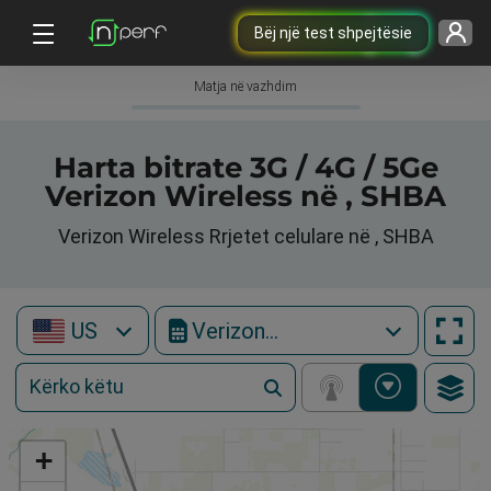
Bëj një test shpejtësie
Matja në vazhdim
Harta bitrate 3G / 4G / 5Ge
Verizon Wireless në , SHBA
Verizon Wireless Rrjetet celulare në , SHBA
US
Verizon Wireless
+