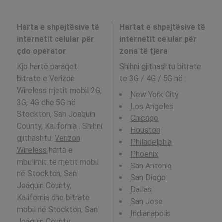
Harta e shpejtësive të
Hartat e shpejtësive të
internetit celular për
internetit celular për
çdo operator
zona të tjera
Kjo hartë paraqet
Shihni gjithashtu bitrate
bitrate e Verizon
te 3G / 4G / 5G në
:
Wireless rrjetit mobil 2G,
New York City
3G, 4G dhe 5G në
Los Angeles
Stockton, San Joaquin
Chicago
County, Kalifornia . Shihni
Houston
gjithashtu:
Verizon
Philadelphia
Wireless
harta e
Phoenix
mbulimit të rrjetit mobil
San Antonio
në Stockton, San
San Diego
Joaquin County,
Dallas
Kalifornia dhe bitrate
San Jose
mobil në Stockton, San
Indianapolis
Joaquin County,