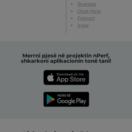
Riverside
Chula Vista
Fremont
Irvine
Merrni pjesë në projektin nPerf,
shkarkoni aplikacionin tonë tani!