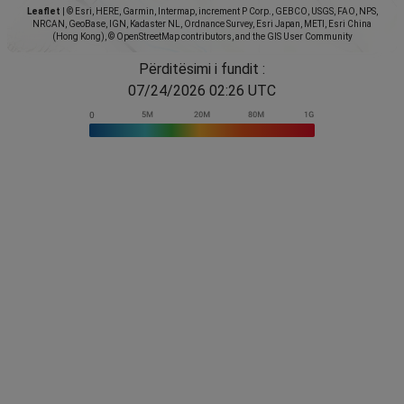
Leaflet
|
© Esri, HERE, Garmin, Intermap, increment P Corp., GEBCO, USGS, FAO, NPS,
NRCAN, GeoBase, IGN, Kadaster NL, Ordnance Survey, Esri Japan, METI, Esri China
(Hong Kong), © OpenStreetMap contributors, and the GIS User Community
Përditësimi i fundit :
07/24/2026 02:26 UTC