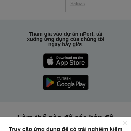
Salinas
Tham gia vào dự án nPerf, tải
xuống ứng dụng của chúng tôi
ngay bây giờ!
Làm thế nào để các bản đồ
nPerf hoạt động?
Truy cập ứng dụng để có trải nghiệm kiểm