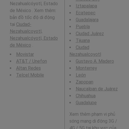
Nezahualcóyotl, Estado
Iztapalapa
de México . Xem thêm:
Ecatepec
bản đồ tốc độ di động
Guadalajara
tại
Ciudad-
Puebla
Nezahualcoyotl,
Ciudad Juárez
Nezahualcóyotl, Estado
Tijuana
de México
.
Ciudad
Movistar
Nezahualcoyotl
AT&T / Unefon
Gustavo A. Madero
Altan Redes
Monterrey
Telcel Mobile
León
Zapopan
Naucalpan de Juárez
Chihuahua
Guadalupe
Xem thêm phạm vi phủ
sóng mạng di động 3G /
4G / 5G tại khu vực của