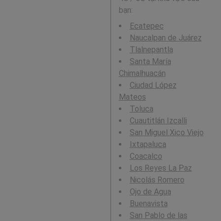
bạn:
Ecatepec
Naucalpan de Juárez
Tlalnepantla
Santa María
Chimalhuacán
Ciudad López
Mateos
Toluca
Cuautitlán Izcalli
San Miguel Xico Viejo
Ixtapaluca
Coacalco
Los Reyes La Paz
Nicolás Romero
Ojo de Agua
Buenavista
San Pablo de las