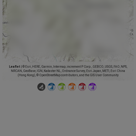
Leaflet
|
© Esri, HERE, Garmin, Intermap, increment P Corp., GEBCO, USGS, FAO, NPS,
NRCAN, GeoBase, IGN, Kadaster NL, Ordnance Survey, Esri Japan, METI, Esri China
(Hong Kong), © OpenStreetMap contributors, and the GIS User Community