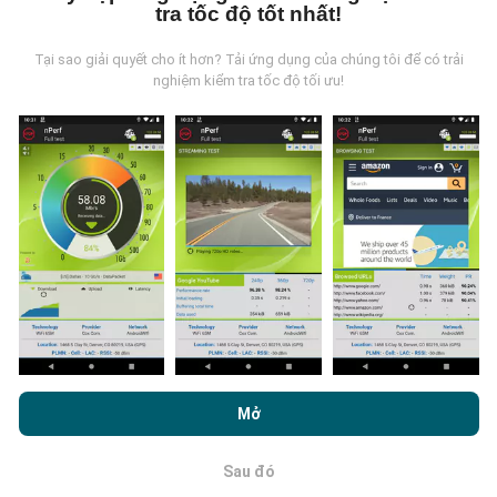
tra tốc độ tốt nhất!
Tại sao giải quyết cho ít hơn? Tải ứng dụng của chúng tôi để có trải
nghiệm kiểm tra tốc độ tối ưu!
Những dữ liệu này đến từ đâu?
Dữ liệu được thu thập từ các lần đo được thực hiện
bởi người dùng ứng dụng nPerf. Đây là những thử
nghiệm được tiến hành trong điều kiện thực tế, trực
tiếp trong lĩnh vực này. Nếu bạn cũng muốn tham gia,
tất cả những gì bạn phải làm là tải xuống ứng dụng
nPerf trên điện thoại thông minh của bạn.
Càng có
nhiều dữ liệu, bản đồ sẽ càng toàn diện!
Bằng cách duyệt nPerf.com, bạn đồng ý với
Chính sách sử dụng
quyền riêng tư và cookie
cũng như thử nghiệm nPerf của chúng
Mở
tôi
Thỏa thuận cấp phép người dùng cuối
.
Sau đó
OK
Cập nhật được thực hiện như thế nào?