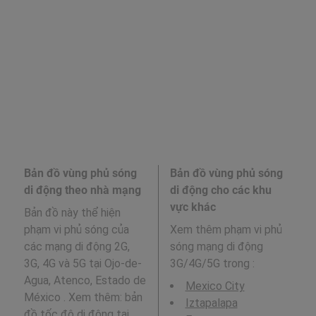
Bản đồ vùng phủ sóng
Bản đồ vùng phủ sóng
di động theo nhà mạng
di động cho các khu
vực khác
Bản đồ này thể hiện
phạm vi phủ sóng của
Xem thêm phạm vi phủ
các mạng di động 2G,
sóng mạng di động
3G, 4G và 5G tại Ojo-de-
3G/4G/5G trong
:
Agua, Atenco, Estado de
Mexico City
México . Xem thêm: bản
Iztapalapa
đồ tốc độ di động tại