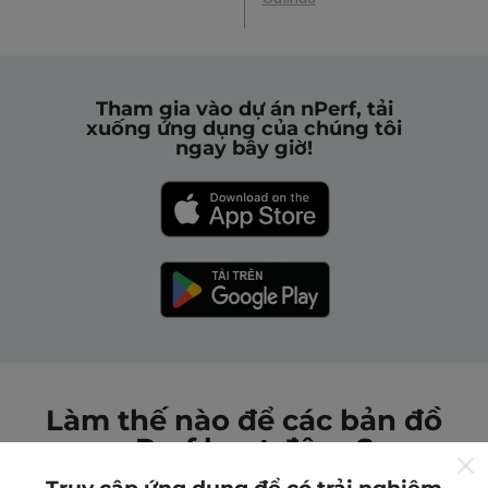
Tham gia vào dự án nPerf, tải
xuống ứng dụng của chúng tôi
ngay bây giờ!
Làm thế nào để các bản đồ
nPerf hoạt động?