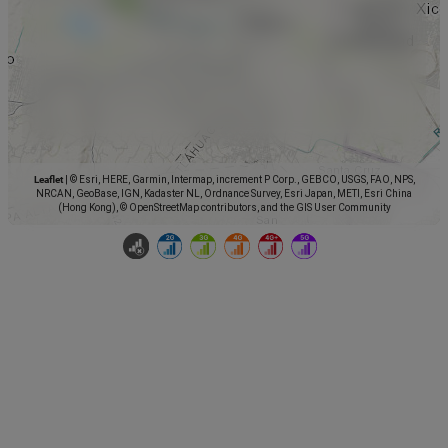
Leaflet
|
© Esri, HERE, Garmin, Intermap, increment P Corp., GEBCO, USGS, FAO, NPS,
NRCAN, GeoBase, IGN, Kadaster NL, Ordnance Survey, Esri Japan, METI, Esri China
(Hong Kong), © OpenStreetMap contributors, and the GIS User Community