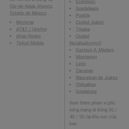
Ecatepec
Ojo-de-Agua, Atenco,
Guadalajara
Estado de México
.
Puebla
Movistar
Ciudad Juárez
AT&T / Unefon
Tijuana
Altan Redes
Ciudad
Telcel Mobile
Nezahualcoyotl
Gustavo A. Madero
Monterrey
León
Zapopan
Naucalpan de Juárez
Chihuahua
Guadalupe
Xem thêm phạm vi phủ
sóng mạng di động 3G /
4G / 5G tại khu vực của
bạn: