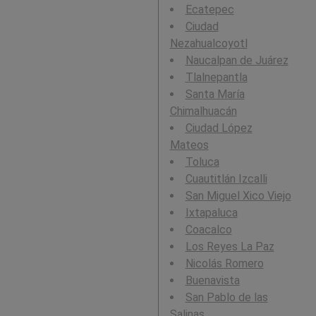
Ecatepec
Ciudad
Nezahualcoyotl
Naucalpan de Juárez
Tlalnepantla
Santa María
Chimalhuacán
Ciudad López
Mateos
Toluca
Cuautitlán Izcalli
San Miguel Xico Viejo
Ixtapaluca
Coacalco
Los Reyes La Paz
Nicolás Romero
Buenavista
San Pablo de las
Salinas