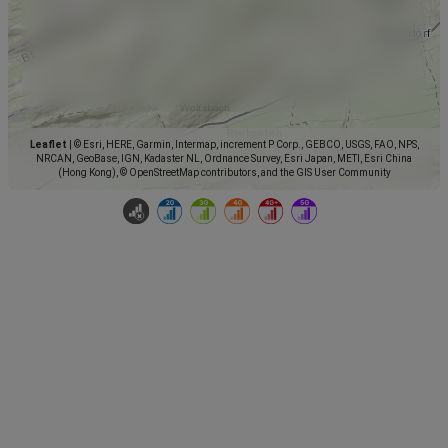
Leaflet
|
© Esri, HERE, Garmin, Intermap, increment P Corp., GEBCO, USGS, FAO, NPS,
NRCAN, GeoBase, IGN, Kadaster NL, Ordnance Survey, Esri Japan, METI, Esri China
(Hong Kong), © OpenStreetMap contributors, and the GIS User Community