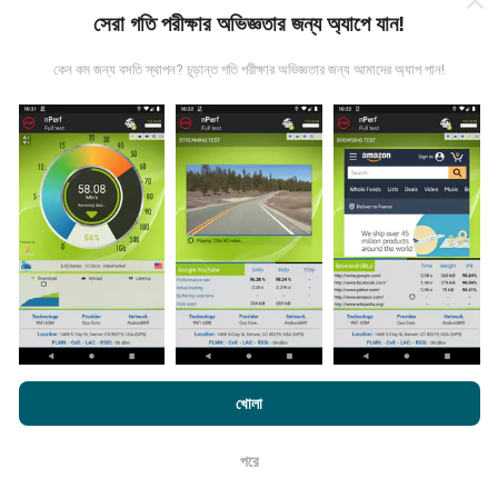
যত বেশি ডেটা থাকবে, মানচিত্রগুলি তত বেশি বিস্তৃত হবে!
সেরা গতি পরীক্ষার অভিজ্ঞতার জন্য অ্যাপে যান!
কেন কম জন্য বসতি স্থাপন? চূড়ান্ত গতি পরীক্ষার অভিজ্ঞতার জন্য আমাদের অ্যাপ পান!
কিভাবে আপডেট করা হয়?
নেটওয়ার্ক কভারেজ মানচিত্র স্বয়ংক্রিয়ভাবে প্রতি ঘন্টা একটি বট দ্বারা আপডেট
করা হয়। গতির মানচিত্রগুলি
প্রতি 15 মিনিটে আপডেট হয়
। ডেটা দুই বছরের
জন্য প্রদর্শিত হয়। দুই বছর পরে, পুরানো ডেটা মাসে একবার মানচিত্র থেকে
সরানো হয়।
এনক্রফট.কম-এ ব্রাউজ করে আপনি আমাদের
গোপনীয়তা এবং কুকিজ ব্যবহার নীতি
পাশাপাশি
খোলা
আমাদের number পরীক্ষা
শেষ ব্যবহারকারী লাইসেন্স চুক্তি
পরে
এটা কতটা নির্ভরযোগ্য এবং নির্ভুল?
ঠিক আছে