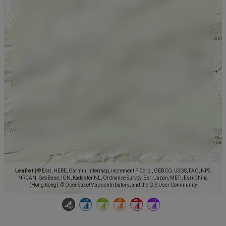
Leaflet
|
© Esri, HERE, Garmin, Intermap, increment P Corp., GEBCO, USGS, FAO, NPS,
NRCAN, GeoBase, IGN, Kadaster NL, Ordnance Survey, Esri Japan, METI, Esri China
(Hong Kong), © OpenStreetMap contributors, and the GIS User Community