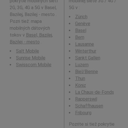
pokrytie mobilných sietí
mobilnej siete 3G / 4G /
2G, 3G, 4G a 5G v Basel,
5G v
:
Bazilej, Bazilej - mesto .
Zürich
Pozri tiež: mapa
Genève
mobilných dátových
Basel
tokov v
Basel, Bazilej,
Bern
Bazilej - mesto
.
Lausanne
Salt Mobile
Winterthur
Sunrise Mobile
Sankt Gallen
Swisscom Mobile
Luzern
Biel/Bienne
Thun
Köniz
La Chaux-de-Fonds
Rapperswil
Schaffhausen
Fribourg
Pozrite si tiež pokrytie